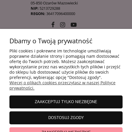
05-850 Ożarów Mazowiecki
NIP:
5213729288
REGON:
36417096400000
Dbamy o Twoją prywatność
10 KROKÓW KOREAŃSKIEJ PIELĘGANCJI
Pliki cookies i pokrewne im technologie umożliwiają
poprawne działanie strony i pomagają nam dostosować
ofertę do Twoich potrzeb. Możesz zaakceptować
INFORMACJE
wykorzystanie przez nas wszystkich tych plików i przejść
do sklepu lub dostosować użycie plików do swoich
preferencji, wybierając opcję "Dostosuj zgody".
Więcej o plikach cookies przeczytasz w naszej Polityce
ZAKUPY
prywatności.
ZAAKCEPTUJ TYLKO NIEZBĘDNE
MOJE KONTO
DOSTOSUJ ZGODY
WSPÓŁPRACA