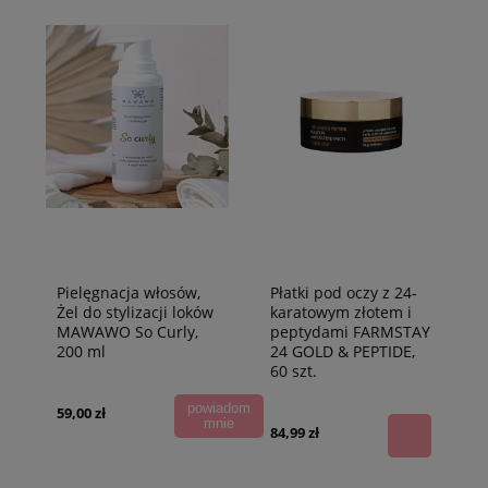
Pielęgnacja włosów,
Płatki pod oczy z 24-
Żel do stylizacji loków
karatowym złotem i
MAWAWO So Curly,
peptydami FARMSTAY
200 ml
24 GOLD & PEPTIDE,
60 szt.
powiadom
59,00 zł
mnie
84,99 zł