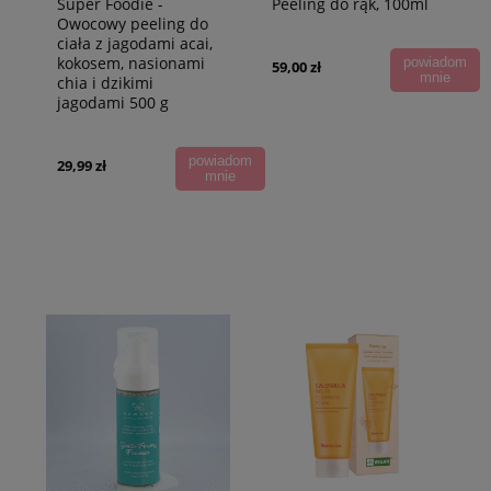
Super Foodie -
Peeling do rąk, 100ml
Owocowy peeling do
ciała z jagodami acai,
kokosem, nasionami
powiadom
59,00 zł
mnie
chia i dzikimi
jagodami 500 g
powiadom
29,99 zł
mnie