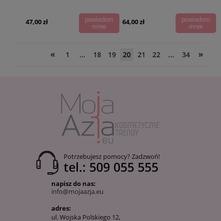
powiadom
powiadom
47,00 zł
64,00 zł
mnie
mnie
«
»
1
...
18
19
20
21
22
...
34
Potrzebujesz pomocy? Zadzwoń!
tel.: 509 055 555
napisz do nas:
info@mojaazja.eu
adres:
ul. Wojska Polskiego 12,