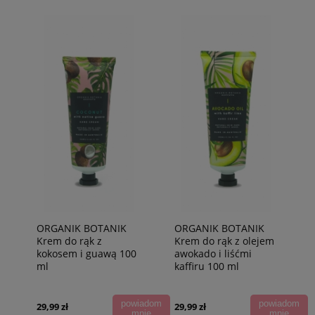
ORGANIK BOTANIK
ORGANIK BOTANIK
Krem do rąk z
Krem do rąk z olejem
kokosem i guawą 100
awokado i liśćmi
ml
kaffiru 100 ml
powiadom
powiadom
29,99 zł
29,99 zł
mnie
mnie