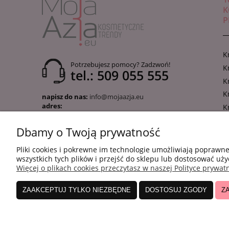
K
P
K
Potrzebujesz pomocy? Zadzwoń!
K
tel.: 509 055 555
K
K
napisz do nas:
info@mojaazja.eu
adres:
K
ul. Wojska Polskiego 12,
K
05-850 Ożarów Mazowiecki
Dbamy o Twoją prywatność
k
NIP:
5213729288
REGON:
36417096400000
K
Pliki cookies i pokrewne im technologie umożliwiają poprawn
p
wszystkich tych plików i przejść do sklepu lub dostosować uży
K
Więcej o plikach cookies przeczytasz w naszej Polityce prywatn
K
N
ZAAKCEPTUJ TYLKO NIEZBĘDNE
DOSTOSUJ ZGODY
Z
K