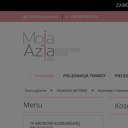
ZAMÓ
info@mojaazja.eu
+48 509 055 555
Promocje
PIELĘGNACJA TWARZY
PIELĘ
»
»
Strona główna
SKŁADNIKI AKTYWNE
Kosmetyki z Cerami
Menu
Kos
10 KROKÓW KOREAŃSKIEJ
PIELĘGNACJI