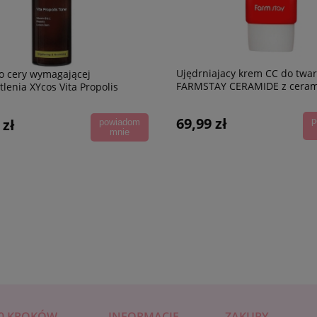
a maska z kwasem
BEAUUGREEN Intensywnie
wym CONNY KWAS
ujędrniająca maseczka do twarzy
WY, 23 ml
KOLAGEN
5,99 zł
Ujędrniajacy krem CC do twar
o cery wymagającej
FARMSTAY CERAMIDE z ceram
tlenia XYcos Vita Propolis
50 g
120 ml
69,99 zł
 zł
p
powiadom
mnie
0 KROKÓW
INFORMACJE
ZAKUPY