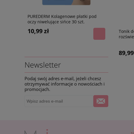
 pod oczy,
PUREDERM Kolagenowe płatki pod
Nawilżając
oczy niwelujące sińce 30 szt.
hialurono
HIALURONO
10,99 zł
4,99 zł
Tonik d
rozświe
Toner, 
89,99
Newsletter
Podaj swój adres e-mail, jeżeli chcesz
otrzymywać informacje o nowościach i
promocjach.
1