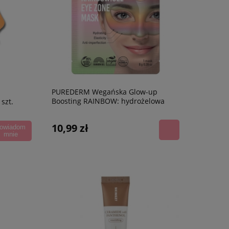
PUREDERM Wegańska Glow-up
Boosting RAINBOW: hydrożelowa
szt.
maska na oczy, 8 g
10,99 zł
owiadom
mnie