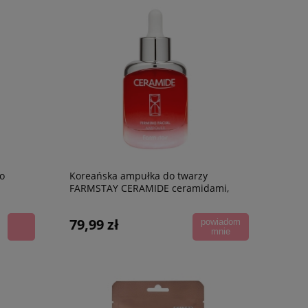
o
Koreańska ampułka do twarzy
FARMSTAY CERAMIDE ceramidami,
35 ml
79,99 zł
powiadom
mnie