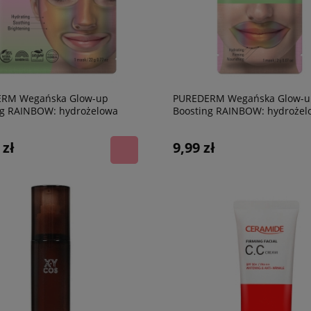
RM Wegańska Glow-up
PUREDERM Wegańska Glow-u
ng RAINBOW: hydrożelowa
Boosting RAINBOW: hydrożel
a twarz, 22 g
maska na usta, 2 g
 zł
9,99 zł