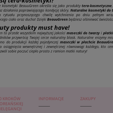
są tera-kosmetyki?
wym CONNY KWAS
ujędrniająca maseczka do twarzy
e kosmetyki BeauuGreen
określa się jako produkty
tera-kosmetyczne
WY, 23 ml
KOLAGEN
az działania poprawiającego kondycję skóry.
Naturalne kosmetyki do 
5,99 zł
 rytuału przynoszącego chwilę wytchnienia po dniu pełnym wraż
cego ciało oraz ducha! Dzięki
BeauuGreen
będziesz olśniewać świeżośc
uty produkty must have!
n to przede wszystkim najwyższej jakości
maseczki do twarzy
i
płatk
dników przywrócą Twojej cerze naturalny blask. Naturalne enzymy miod
ano do produkcji każdej pojedynczej
maseczki w płachcie BeauuGr
o osiągnięcia wewnętrznej i zewnętrznej równowagi każdego, kto ceni
ozwól sobie poczuć ciepło prosto z ramion matki natury!
0 KROKÓW
INFORMACJE
ZAKUPY
OREAŃSKIEJ
IELĘGANCJI