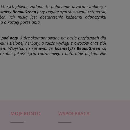
CONNY ZŁOTO, 23 ml
maseczka koreańsk
, których główne zadanie to połączenie uczucia symbiozy z
twarzy BeauuGreen
przy regularnym stosowaniu staną się
4,99 zł
5,39 zł
eń. Ich misją jest dostarczenie każdemu odpoczynku
ią o każdej porze dnia.
i pod oczy
, które skomponowane na bazie przyjaznych dla
u i zielonej herbaty, a także wyciągi z owoców oraz ziół
een
. Wszystko to sprawia, że
kosmetyki BeauuGreen
są
 sobie jakość życia codziennego i naturalne piękno. Nie
MOJE KONTO
WSPÓŁPRACA