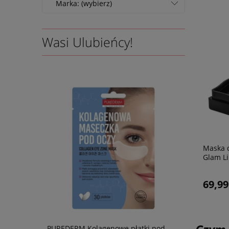
Marka: (wybierz)
Wasi Ulubieńcy!
Maska 
Glam Li
69,99
 pod oczy,
PUREDERM Kolagenowe płatki pod
Nawilżając