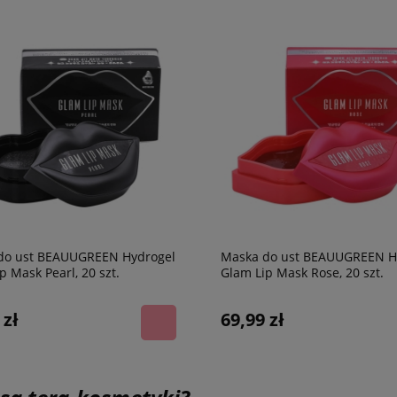
do ust BEAUUGREEN Hydrogel
Maska do ust BEAUUGREEN H
p Mask Pearl, 20 szt.
Glam Lip Mask Rose, 20 szt.
 zł
69,99 zł
a maska z kwasem
BEAUUGREEN Intensywnie