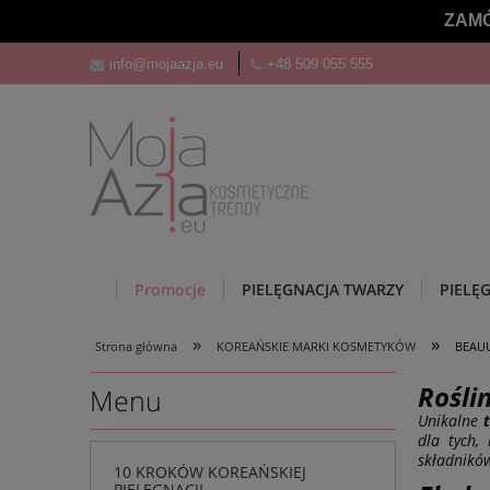
ZAMÓ
info@mojaazja.eu
+48 509 055 555
Promocje
PIELĘGNACJA TWARZY
PIELĘ
»
»
Strona główna
KOREAŃSKIE MARKI KOSMETYKÓW
BEAU
Rośli
Menu
Unikalne
dla tych,
składnikó
10 KROKÓW KOREAŃSKIEJ
PIELĘGNACJI