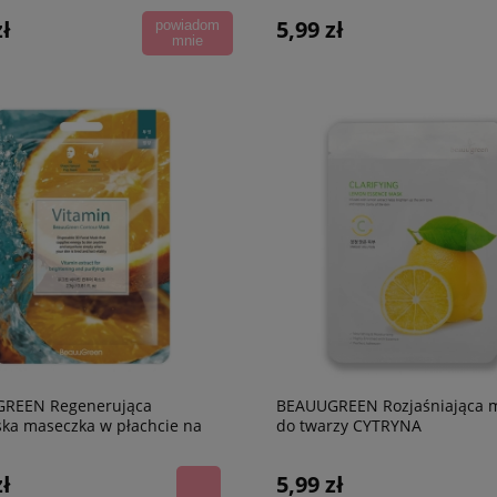
zł
5,99 zł
powiadom
mnie
REEN Regenerująca
BEAUUGREEN Rozjaśniająca 
ka maseczka w płachcie na
do twarzy CYTRYNA
zł
5,99 zł