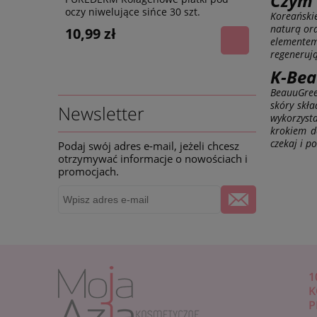
Czym 
oczy niwelujące sińce 30 szt.
hialurono
Koreański
HIALURONO
naturą or
10,99 zł
4,99 zł
elementem
regenerują
K-Bea
BeauuGree
skóry skła
Newsletter
wykorzyst
krokiem d
czekaj i p
Podaj swój adres e-mail, jeżeli chcesz
otrzymywać informacje o nowościach i
promocjach.
1
K
P