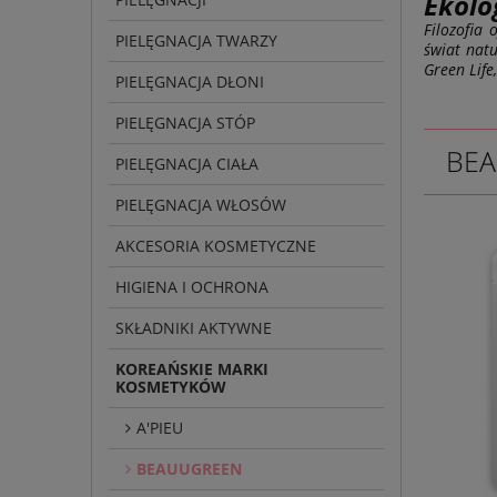
Ekolo
Filozofia
PIELĘGNACJA TWARZY
świat natu
Green Life
PIELĘGNACJA DŁONI
PIELĘGNACJA STÓP
BE
PIELĘGNACJA CIAŁA
PIELĘGNACJA WŁOSÓW
AKCESORIA KOSMETYCZNE
HIGIENA I OCHRONA
SKŁADNIKI AKTYWNE
KOREAŃSKIE MARKI
KOSMETYKÓW
A'PIEU
BEAUUGREEN