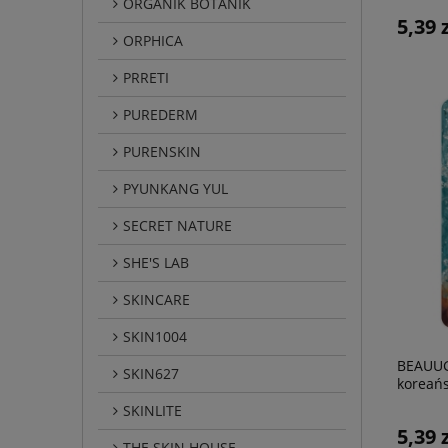
ORGANIK BOTANIK
5,39 
ORPHICA
PRRETI
PUREDERM
PURENSKIN
PYUNKANG YUL
SECRET NATURE
SHE'S LAB
SKINCARE
SKIN1004
BEAUUG
SKIN627
koreańs
twarz
SKINLITE
5,39 
THE SKIN HOUSE