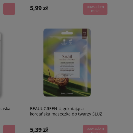
5,99 zł
powiadom
mnie
maska
BEAUUGREEN Ujędrniająca
koreańska maseczka do twarzy ŚLUZ
ŚLIMAKA
5,39 zł
powiadom
mnie