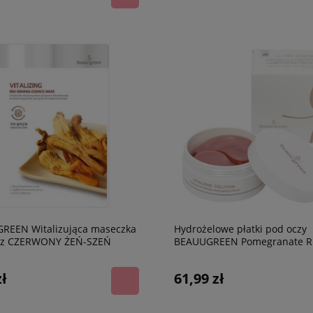
REEN Witalizująca maseczka
Hydrożelowe płatki pod oczy
rz CZERWONY ŻEŃ-SZEŃ
BEAUUGREEN Pomegranate R
Hydrogel Eye Patch, 60 szt.
zł
61,99 zł