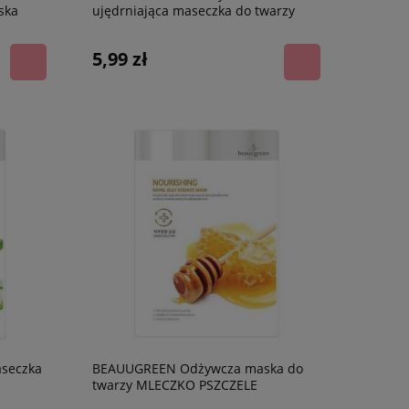
ska
ujędrniająca maseczka do twarzy
KOLAGEN
5,99 zł
seczka
BEAUUGREEN Odżywcza maska do
twarzy MLECZKO PSZCZELE