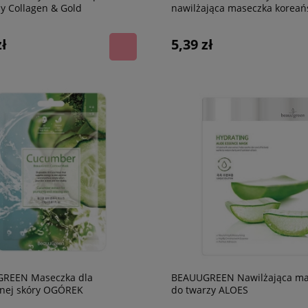
y Collagen & Gold
nawilżająca maseczka koreań
ALOES
zł
5,39 zł
REEN Maseczka dla
BEAUUGREEN Nawilżająca ma
nej skóry OGÓREK
do twarzy ALOES