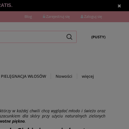
ATIS.
Blog
Zarejestruj się
Zaloguj się
(PUSTY)
PIELĘGNACJA WŁOSÓW
Nowości
więcej
tórzy w każdej chwili chcą wyglądać młodo i świeżo oraz
szacunkiem dla skóry przy użyciu naturalnych zielonych
rwotne piękno
.