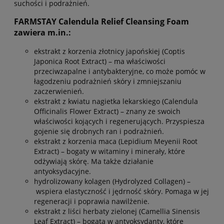
suchości i podrażnień.
FARMSTAY Calendula Relief Cleansing Foam
zawiera m.in.:
ekstrakt z korzenia złotnicy japońskiej (Coptis
Japonica Root Extract) – ma właściwości
przeciwzapalne i antybakteryjne, co może pomóc w
łagodzeniu podrażnień skóry i zmniejszaniu
zaczerwienień.
ekstrakt z kwiatu nagietka lekarskiego (Calendula
Officinalis Flower Extract) – znany ze swoich
właściwości kojących i regenerujących. Przyspiesza
gojenie się drobnych ran i podrażnień.
ekstrakt z korzenia maca (Lepidium Meyenii Root
Extract) – bogaty w witaminy i minerały, które
odżywiają skórę. Ma także działanie
antyoksydacyjne.
hydrolizowany kolagen (Hydrolyzed Collagen) –
wspiera elastyczność i jędrność skóry. Pomaga w jej
regeneracji i poprawia nawilżenie.
ekstrakt z liści herbaty zielonej (Camellia Sinensis
Leaf Extract) – bogata w antyoksydanty, które