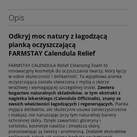
Opis
Odkryj moc natury z łagodzącą
pianką oczyszczającą
FARMSTAY Calendula Relief
FARMSTAY CALENDULA Relief Cleansing Foam to
innowacyjny kosmetyk do oczyszczania twarzy, który łączy
w sobie skuteczność i delikatność. Ta wyjątkowa pianka
oczyszczająca została stworzona z myślą o skórze
wrażliwej i wymagającej szczególnej troski.
Zawiera
bogactwo naturalnych składników, w tym ekstrakt z
nagietka lekarskiego (Calendula Officinalis), znany ze
swoich właściwości łagodzących i regenerujących.
Pianka
myjąca delikatnie, ale skutecznie usuwa zanieczyszczenia
i makijaż, nie naruszając przy tym naturalnej bariery
ochronnej skóry. Dzięki zawartości gliceryny i
sorbitolu, kosmetyk nawilża i zmiękcza skórę,
pozostawiając ją świeżą i promienną. Dodatek ekstraktów
roślinnych, takich jak zielona herbata czy tymianek,