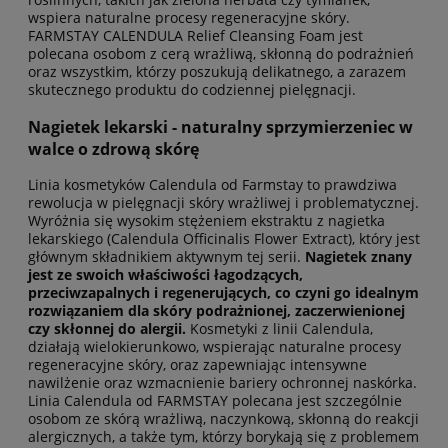
wspiera naturalne procesy regeneracyjne skóry.
FARMSTAY CALENDULA Relief Cleansing Foam jest
polecana osobom z cerą wrażliwą, skłonną do podrażnień
oraz wszystkim, którzy poszukują delikatnego, a zarazem
skutecznego produktu do codziennej pielęgnacji.
Nagietek lekarski - naturalny sprzymierzeniec w
walce o zdrową skórę
Linia kosmetyków Calendula od Farmstay to prawdziwa
rewolucja w pielęgnacji skóry wrażliwej i problematycznej.
Wyróżnia się wysokim stężeniem ekstraktu z nagietka
lekarskiego (Calendula Officinalis Flower Extract), który jest
głównym składnikiem aktywnym tej serii.
Nagietek znany
jest ze swoich właściwości łagodzących,
przeciwzapalnych i regenerujących, co czyni go idealnym
rozwiązaniem dla skóry podrażnionej, zaczerwienionej
czy skłonnej do alergii.
Kosmetyki z linii Calendula,
działają wielokierunkowo, wspierając naturalne procesy
regeneracyjne skóry, oraz zapewniając intensywne
nawilżenie oraz wzmacnienie bariery ochronnej naskórka.
Linia Calendula od FARMSTAY polecana jest szczególnie
osobom ze skórą wrażliwą, naczynkową, skłonną do reakcji
alergicznych, a także tym, którzy borykają się z problemem