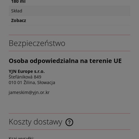
180 ml
Skład
Zobacz
Bezpieczeństwo
Osoba odpowiedzialna na terenie UE
YJN Europe s.r.o.
Štefániková 849
010 01 Žilina, Słowacja
jameskim@yjn.or.kr
Koszty dostawy
Kraj wysyłki: