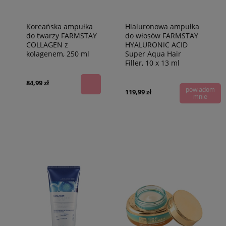
Koreańska ampułka
Hialuronowa ampułka
do twarzy FARMSTAY
do włosów FARMSTAY
COLLAGEN z
HYALURONIC ACID
kolagenem, 250 ml
Super Aqua Hair
Filler, 10 x 13 ml
84,99 zł
powiadom
119,99 zł
mnie