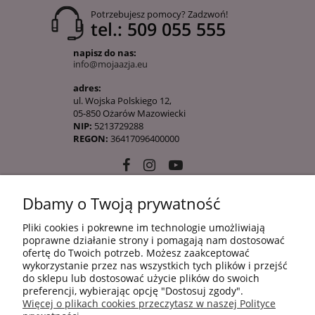
Potrzebujesz pomocy? Zadzwoń!
tel.: 509 055 555
napisz do nas:
info@mojaazja.eu
adres:
ul. Wojska Polskiego 12,
05-850 Ożarów Mazowiecki
NIP:
5213729288
REGON:
36417096400000
Dbamy o Twoją prywatność
10 KROKÓW KOREAŃSKIEJ PIELĘGANCJI
Pliki cookies i pokrewne im technologie umożliwiają
poprawne działanie strony i pomagają nam dostosować
ofertę do Twoich potrzeb. Możesz zaakceptować
INFORMACJE
wykorzystanie przez nas wszystkich tych plików i przejść
do sklepu lub dostosować użycie plików do swoich
preferencji, wybierając opcję "Dostosuj zgody".
Więcej o plikach cookies przeczytasz w naszej Polityce
ZAKUPY