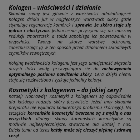
Kolagen – właściwości i działanie
Składnik znany jest głównie z właściwości odmładzającej!
Kolagen działa już w najgłębszych warstwach skóry, gdzie
stymuluje regenerację komórek i
sprawia, że skóra staje się
jędrna i elastyczna.
Jednocześnie przyczynia się do znacznej
redukcji zmarszczek, a także zapobiega ich powstawaniu w
przyszłości. Tworzy na skórze warstwę ochronną,
zabezpieczając ją w ten sposób przed działaniem szkodliwych
czynników zewnętrznych.
Kolejną właściwością kolagenu jest jego umiejętność wiązania
dużych ilości wody, przyczyniająca się do
zachowywania
optymalnego poziomu nawilżenia skóry
. Cera dzięki niemu
staje się rozświetlona i zyskuje jednolity koloryt.
Kosmetyki z kolagenem – do jakiej cery?
Każdej! Naprawdę! Kosmetyki z kolagenem są odpowiednie
dla każdego rodzaju skóry (oczywiście, jeżeli inny składnik
preparatu nie wyklucza konkretnego problemu skórnego). Na
szczęście
koreańskie kosmetyki tworzone są z myślą o nas
wszystkich
, dlatego składy koreańskich kosmetyków są
możliwie najbezpieczniejsze, stworzone dla każdej z nas.
Dzięki temu od teraz
każdy może się cieszyć piękną i zdrową
cerą!