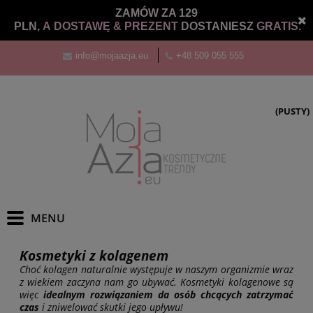
ZAMÓW ZA 129
PLN,
A DOSTAWĘ &
PREZENT
DOSTANIESZ
GRATIS.
info@mojaazja.eu
+48 509 055 555
(PUSTY)
Kosmetyki z kolagenem
Choć kolagen naturalnie występuje w naszym organizmie wraz
z wiekiem zaczyna nam go ubywać. Kosmetyki kolagenowe są
więc
idealnym rozwiązaniem da osób chcących zatrzymać
czas
i zniwelować skutki jego upływu!