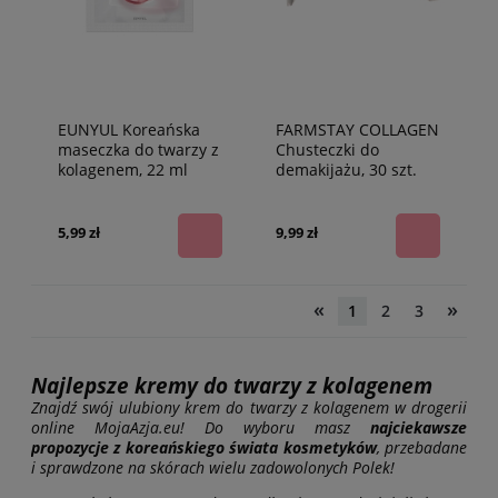
EUNYUL Koreańska
FARMSTAY COLLAGEN
maseczka do twarzy z
Chusteczki do
kolagenem, 22 ml
demakijażu, 30 szt.
5,99 zł
9,99 zł
«
»
1
2
3
Najlepsze kremy do twarzy z kolagenem
Znajdź swój ulubiony krem do twarzy z kolagenem w drogerii
online MojaAzja.eu! Do wyboru masz
najciekawsze
propozycje z koreańskiego świata kosmetyków
, przebadane
i sprawdzone na skórach wielu zadowolonych Polek!