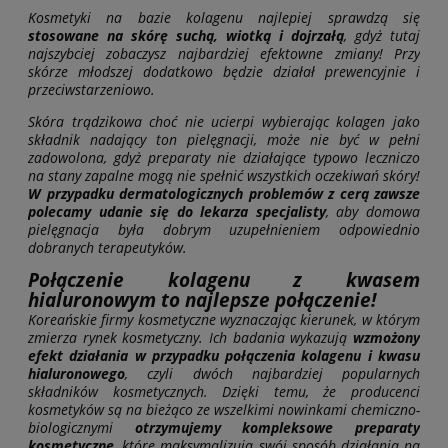
Kosmetyki na bazie kolagenu najlepiej sprawdzą się
stosowane na skórę suchą, wiotką i dojrzałą
, gdyż tutaj
najszybciej zobaczysz najbardziej efektowne zmiany! Przy
skórze młodszej dodatkowo będzie działał prewencyjnie i
przeciwstarzeniowo.
Skóra trądzikowa choć nie ucierpi wybierając kolagen jako
składnik nadający ton pielęgnacji, może nie być w pełni
zadowolona, gdyż preparaty nie działające typowo leczniczo
na stany zapalne mogą nie spełnić wszystkich oczekiwań skóry!
W przypadku dermatologicznych problemów z cerą zawsze
polecamy udanie się do lekarza specjalisty
, aby domowa
pielęgnacja była dobrym uzupełnieniem odpowiednio
dobranych terapeutyków.
Połączenie kolagenu z kwasem
hialuronowym to najlepsze połączenie!
Koreańskie firmy kosmetyczne wyznaczając kierunek, w którym
zmierza rynek kosmetyczny. Ich badania wykazują
wzmożony
efekt działania w przypadku połączenia kolagenu i kwasu
hialuronowego
, czyli dwóch najbardziej popularnych
składników kosmetycznych. Dzięki temu, że producenci
kosmetyków są na bieżąco ze wszelkimi nowinkami chemiczno-
biologicznymi
otrzymujemy kompleksowe preparaty
kosmetyczne
, które maksymalizują swój sposób działania na