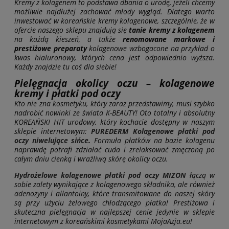
Kremy z kolagenem to podstawa dbania o urodę, jeżeli chcemy
możliwie najdłużej zachować młody wygląd. Dlatego warto
inwestować w koreańskie kremy kolagenowe, szczególnie, że w
ofercie naszego sklepu znajdują się
tanie kremy z kolagenem
na każdą kieszeń, a także
renomowane markowe i
prestiżowe preparaty
kolagenowe wzbogacone na przykład o
kwas hialuronowy, których cena jest odpowiednio wyższa.
Każdy znajdzie tu coś dla siebie!
Pielęgnacja okolicy oczu – kolagenowe
kremy i płatki pod oczy
Kto nie zna kosmetyku, który zaraz przedstawimy, musi szybko
nadrobić nowinki ze świata K-BEAUTY! Oto totalny i absolutny
KOREAŃSKI HIT urodowy, który kochacie dostępny w naszym
sklepie internetowym:
PUREDERM Kolagenowe płatki pod
oczy niwelujące sińce
.
Formuła płatków na bazie kolagenu
naprawdę potrafi zdziałać cuda i zrelaksować zmęczoną po
całym dniu cienką i wrażliwą skórę okolicy oczu.
Hydrożelowe kolagenowe płatki pod oczy MIZON
łączą w
sobie zalety wynikające z kolagenowego składnika, ale również
adenozyny i allantoiny, które transmitowane do naszej skóry
są przy użyciu żelowego chłodzącego płatka! Prestiżowa i
skuteczna pielęgnacja w najlepszej cenie jedynie w sklepie
internetowym z koreańskimi kosmetykami MojaAzja.eu!