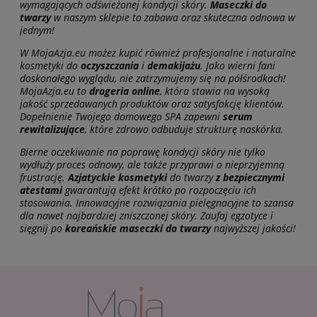
wymagających odświeżonej kondycji skóry.
Maseczki do
twarzy
w naszym sklepie to zabawa oraz skuteczna odnowa w
jednym!
W MojaAzja.eu możez kupić również profesjonalne i naturalne
kosmetyki do
oczyszczania
i
demakijażu
. Jako wierni fani
doskonałego wyglądu, nie zatrzymujemy się na półśrodkach!
MojaAzja.eu to
drogeria online
, która stawia na wysoką
jakość sprzedawanych produktów oraz satysfakcję klientów.
Dopełnienie Twojego domowego SPA zapewni
serum
rewitalizujące
, które zdrowo odbuduje strukturę naskórka.
Bierne oczekiwanie na poprawę kondycji skóry nie tylko
wydłuży proces odnowy, ale także przyprawi o nieprzyjemną
frustrację.
Azjatyckie kosmetyki
do twarzy
z bezpiecznymi
atestami
gwarantują efekt krótko po rozpoczęciu ich
stosowania. Innowacyjne rozwiązania pielęgnacyjne to szansa
dla nawet najbardziej zniszczonej skóry. Zaufaj egzotyce i
sięgnij po
koreańskie
maseczki do twarzy
najwyższej jakości!