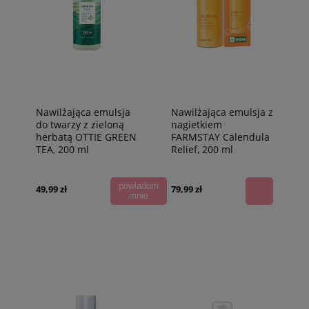
Nawilżająca emulsja
Nawilżająca emulsja z
do twarzy z zieloną
nagietkiem
herbatą OTTIE GREEN
FARMSTAY Calendula
TEA, 200 ml
Relief, 200 ml
powiadom
49,99 zł
79,99 zł
mnie