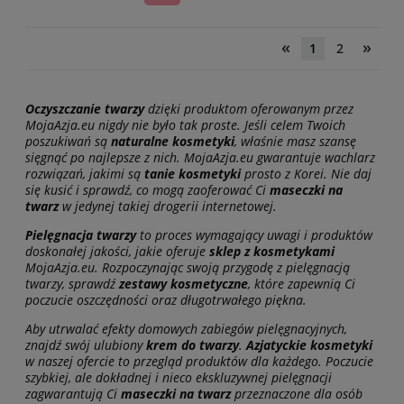
«
»
1
2
Oczyszczanie twarzy
dzięki produktom oferowanym przez
MojaAzja.eu nigdy nie było tak proste. Jeśli celem Twoich
poszukiwań są
naturalne kosmetyki
, właśnie masz szansę
sięgnąć po najlepsze z nich. MojaAzja.eu gwarantuje wachlarz
rozwiązań, jakimi są
tanie kosmetyki
prosto z Korei. Nie daj
się kusić i sprawdź, co mogą zaoferować Ci
maseczki na
twarz
w jedynej takiej drogerii internetowej.
Pielęgnacja twarzy
to proces wymagający uwagi i produktów
doskonałej jakości, jakie oferuje
sklep z kosmetykami
MojaAzja.eu. Rozpoczynając swoją przygodę z pielęgnacją
twarzy, sprawdź
zestawy kosmetyczne
, które zapewnią Ci
poczucie oszczędności oraz długotrwałego piękna.
Aby utrwalać efekty domowych zabiegów pielęgnacyjnych,
znajdź swój ulubiony
krem do twarzy
.
Azjatyckie kosmetyki
w naszej ofercie to przegląd produktów dla każdego. Poczucie
szybkiej, ale dokładnej i nieco ekskluzywnej pielęgnacji
zagwarantują Ci
maseczki na twarz
przeznaczone dla osób