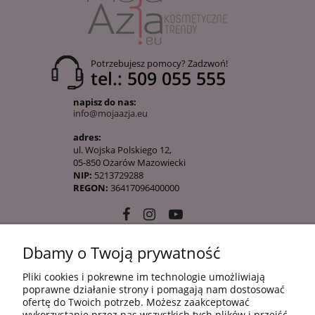
Potrzebujesz pomocy? Zadzwoń!
tel.: 509 055 555
napisz do nas:
info@mojaazja.eu
adres:
ul. Wojska Polskiego 12,
05-850 Ożarów Mazowiecki
NIP:
5213729288
REGON:
36417096400000
Dbamy o Twoją prywatność
10 KROKÓW KOREAŃSKIEJ PIELĘGANCJI
Pliki cookies i pokrewne im technologie umożliwiają
poprawne działanie strony i pomagają nam dostosować
ofertę do Twoich potrzeb. Możesz zaakceptować
INFORMACJE
wykorzystanie przez nas wszystkich tych plików i przejść