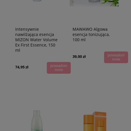
Intensywnie
MAWAWO Algowa
nawilżająca esencja
esencja tonizująca,
MIZON Water Volume
100 ml
Ex First Essence, 150
ml
powiadom
39,00 zł
mnie
powiadom
74,95 zł
mnie