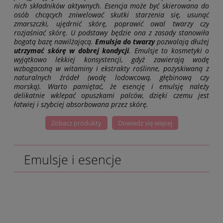
nich składników aktywnych. Esencja może być skierowana do
osób chcących zniwelować skutki starzenia się, usunąć
zmarszczki, ujędrnić skórę, poprawić owal twarzy czy
rozjaśniać skórę. U podstawy będzie ona z zasady stanowiła
bogatą bazę nawilżającą.
Emulsja do twarzy
pozwalają dłużej
utrzymać skórę w dobrej kondycji
. Emulsje to kosmetyki o
wyjątkowo lekkiej konsystencji, gdyż zawierają wodę
wzbogaconą w witaminy i ekstrakty roślinne, pozyskiwaną z
naturalnych źródeł (wodę lodowcową, głębinową czy
morską).
Warto pamiętać, że esencję i emulsję należy
delikatnie wklepać opuszkami palców, dzięki czemu jest
łatwiej i szybciej absorbowana przez skórę.
Zobacz produkty
Dowiedz się więcej
Emulsje i esencje