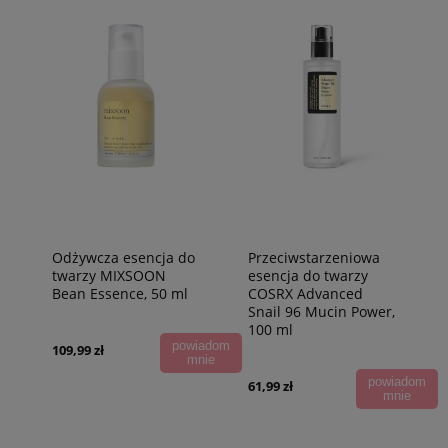
Odżywcza esencja do
Przeciwstarzeniowa
twarzy MIXSOON
esencja do twarzy
Bean Essence, 50 ml
COSRX Advanced
Snail 96 Mucin Power,
100 ml
powiadom
109,99 zł
mnie
powiadom
61,99 zł
mnie