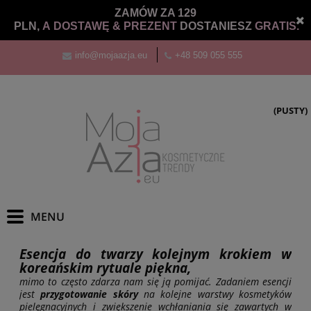
ZAMÓW ZA 129
PLN,
A DOSTAWĘ &
PREZENT
DOSTANIESZ
GRATIS.
info@mojaazja.eu
+48 509 055 555
(PUSTY)
Esencja do twarzy kolejnym
krokiem w
koreańskim rytuale piękna,
mimo to często zdarza nam się ją pomijać. Zadaniem esencji
jest
przygotowanie skóry
na kolejne warstwy kosmetyków
pielęgnacyjnych i zwiększenie wchłaniania się zawartych w