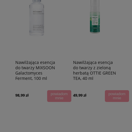
Nawilżająca esencja
Nawilżająca esencja
do twarzy MIXSOON
do twarzy z zieloną
Galactomyces
herbatą OTTIE GREEN
Ferment, 100 ml
TEA, 40 ml
powiadom
powiadom
98,99 zł
49,99 zł
mnie
mnie