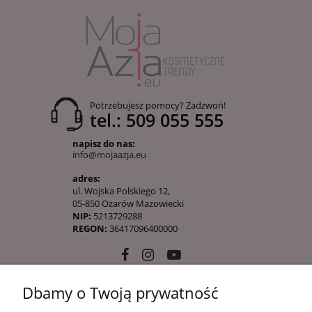
Potrzebujesz pomocy? Zadzwoń!
tel.: 509 055 555
napisz do nas:
info@mojaazja.eu
adres:
ul. Wojska Polskiego 12,
05-850 Ożarów Mazowiecki
NIP:
5213729288
REGON:
36417096400000
Dbamy o Twoją prywatność
10 KROKÓW KOREAŃSKIEJ PIELĘGANCJI