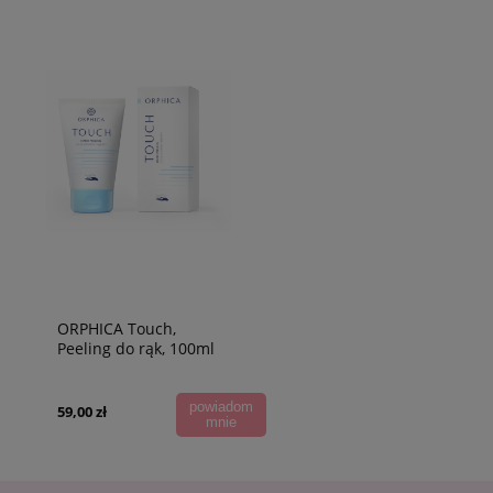
ORPHICA Touch,
Peeling do rąk, 100ml
powiadom
59,00 zł
mnie