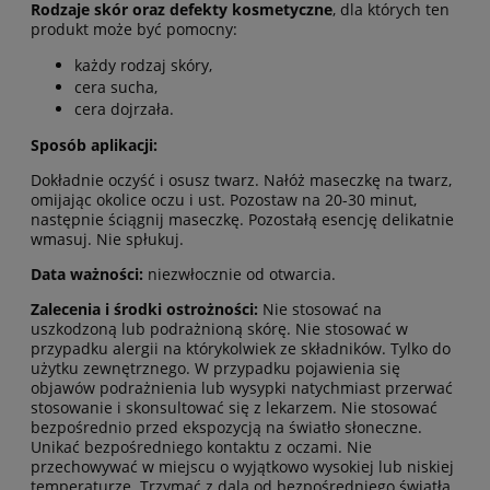
Rodzaje skór oraz defekty kosmetyczne
, dla których ten
produkt może być pomocny:
każdy rodzaj skóry,
cera sucha,
cera dojrzała.
Sposób aplikacji:
Dokładnie oczyść i osusz twarz. Nałóż maseczkę na twarz,
omijając okolice oczu i ust. Pozostaw na 20-30 minut,
następnie ściągnij maseczkę. Pozostałą esencję delikatnie
wmasuj. Nie spłukuj.
Data ważności:
niezwłocznie od otwarcia.
Zalecenia i środki ostrożności:
Nie stosować na
uszkodzoną lub podrażnioną skórę. Nie stosować w
przypadku alergii na którykolwiek ze składników. Tylko do
użytku zewnętrznego. W przypadku pojawienia się
objawów podrażnienia lub wysypki natychmiast przerwać
stosowanie i skonsultować się z lekarzem. Nie stosować
bezpośrednio przed ekspozycją na światło słoneczne.
Unikać bezpośredniego kontaktu z oczami. Nie
przechowywać w miejscu o wyjątkowo wysokiej lub niskiej
temperaturze. Trzymać z dala od bezpośredniego światła