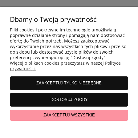
Dbamy o Twoją prywatność
10 KROKÓW KOREAŃSKIEJ PIELĘGANCJI
Pliki cookies i pokrewne im technologie umożliwiają
poprawne działanie strony i pomagają nam dostosować
ofertę do Twoich potrzeb. Możesz zaakceptować
INFORMACJE
wykorzystanie przez nas wszystkich tych plików i przejść
do sklepu lub dostosować użycie plików do swoich
preferencji, wybierając opcję "Dostosuj zgody".
Więcej o plikach cookies przeczytasz w naszej Polityce
ZAKUPY
prywatności.
ZAAKCEPTUJ TYLKO NIEZBĘDNE
MOJE KONTO
DOSTOSUJ ZGODY
WSPÓŁPRACA
ZAAKCEPTUJ WSZYSTKIE
pokaż pełną wersję strony