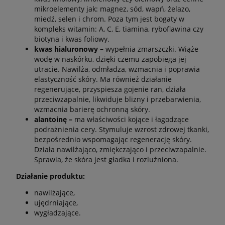
mikroelementy jak: magnez, sód, wapń, żelazo,
miedź, selen i chrom. Poza tym jest bogaty w
kompleks witamin: A, C, E, tiamina, ryboflawina czy
biotyna i kwas foliowy.
kwas hialuronowy –
wypełnia zmarszczki. Wiąże
wodę w naskórku, dzięki czemu zapobiega jej
utracie. Nawilża, odmładza, wzmacnia i poprawia
elastyczność skóry. Ma również działanie
regenerujące, przyspiesza gojenie ran, działa
przeciwzapalnie, likwiduje blizny i przebarwienia,
wzmacnia barierę ochronną skóry.
alantoinę
–
ma właściwości kojące i łagodzące
podrażnienia cery. Stymuluje wzrost zdrowej tkanki,
bezpośrednio wspomagając regenerację skóry.
Działa nawilżająco, zmiękczająco i przeciwzapalnie.
Sprawia, że skóra jest gładka i rozluźniona.
Działanie produktu:
nawilżające,
ujędrniające,
wygładzające.