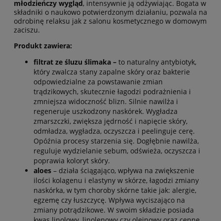
młodzieńczy wygląd
, intensywnie ją odżywiając. Bogata w
składniki o naukowo potwierdzonym działaniu, pozwala na
odrobinę relaksu jak z salonu kosmetycznego w domowym
zaciszu.
Produkt zawiera:
filtrat ze śluzu ślimaka –
to naturalny antybiotyk,
który zwalcza stany zapalne skóry oraz bakterie
odpowiedzialne za powstawanie zmian
trądzikowych, skutecznie łagodzi podrażnienia i
zmniejsza widoczność blizn. Silnie nawilża i
regeneruje uszkodzony naskórek. Wygładza
zmarszczki, zwiększa jędrność i napięcie skóry,
odmładza, wygładza, oczyszcza i peelinguje cerę.
Opóźnia procesy starzenia się. Dogłębnie nawilża,
reguluje wydzielanie sebum, odświeża, oczyszcza i
poprawia koloryt skóry.
aloes
– działa ściągająco, wpływa na zwiększenie
ilości kolagenu i elastyny w skórze, łagodzi zmiany
naskórka, w tym choroby skórne takie jak: alergie,
egzemę czy łuszczycę. Wpływa wyciszająco na
zmiany potrądzikowe. W swoim składzie posiada
kwas linolowy, linolenowy czy oleinowy oraz cenne