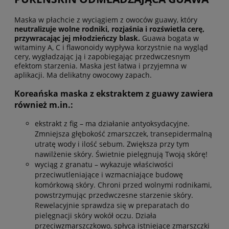
Maska w płachcie z wyciągiem z owoców guawy, który
neutralizuje wolne rodniki, rozjaśnia i rozświetla cerę,
przywracając jej młodzieńczy blask.
Guawa bogata w
witaminy A, C i flawonoidy wypływa korzystnie na wygląd
cery, wygładzając ją i zapobiegając przedwczesnym
efektom starzenia. Maska jest łatwa i przyjemna w
aplikacji. Ma delikatny owocowy zapach.
Koreańska maska z ekstraktem z guawy zawiera
również m.in.:
ekstrakt z fig – ma działanie antyoksydacyjne.
Zmniejsza głębokość zmarszczek, transepidermalną
utratę wody i ilość sebum. Zwiększa przy tym
nawilżenie skóry. Świetnie pielęgnują Twoją skórę!
wyciąg z granatu – wykazuje właściwości
przeciwutleniające i wzmacniające budowę
komórkową skóry. Chroni przed wolnymi rodnikami,
powstrzymując przedwczesne starzenie skóry.
Rewelacyjnie sprawdza się w preparatach do
pielęgnacji skóry wokół oczu. Działa
przeciwzmarszczkowo, spłyca istniejące zmarszczki