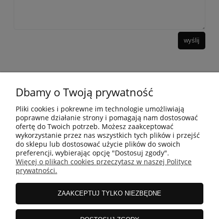
wyślij
Dbamy o Twoją prywatność
10 KROKÓW KOREAŃSKIEJ PIELĘGANCJI
Pliki cookies i pokrewne im technologie umożliwiają
poprawne działanie strony i pomagają nam dostosować
ofertę do Twoich potrzeb. Możesz zaakceptować
INFORMACJE
wykorzystanie przez nas wszystkich tych plików i przejść
do sklepu lub dostosować użycie plików do swoich
preferencji, wybierając opcję "Dostosuj zgody".
Więcej o plikach cookies przeczytasz w naszej Polityce
ZAKUPY
prywatności.
ZAAKCEPTUJ TYLKO NIEZBĘDNE
MOJE KONTO