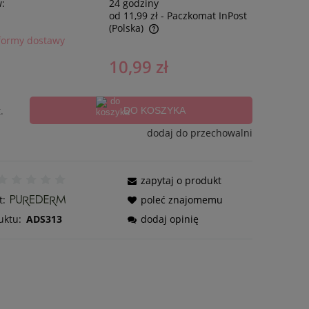
w:
24 godziny
od 11,99 zł
- Paczkomat InPost
(Polska)
formy dostawy
10,99 zł
.
DO KOSZYKA
dodaj do przechowalni
zapytaj o produkt
t:
poleć znajomemu
uktu:
ADS313
dodaj opinię