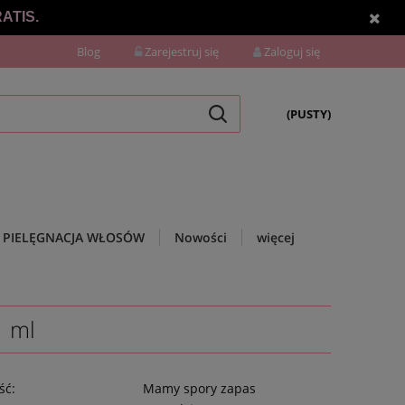
ATIS.
Blog
Zarejestruj się
Zaloguj się
(PUSTY)
PIELĘGNACJA WŁOSÓW
Nowości
więcej
 ml
ść:
Mamy spory zapas