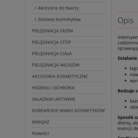
Akcesoria do twarzy
Opis
Zestawy kosmetyków
PIELĘGNACJA DŁONI
Intensyw
PIELĘGNACJA STÓP
codzienne
sprawiają
PIELĘGNACJA CIAŁA
Działanie
PIELĘGNACJA WŁOSÓW
łag
naw
AKCESORIA KOSMETYCZNE
wyr
HIGIENA I OCHRONA
Rodzaje 
SKŁADNIKI AKTYWNE
każ
skó
KOREAŃSKIE MARKI KOSMETYKÓW
Sposób u
MAKIJAŻ
dłonią, a
esencji d
Nowości