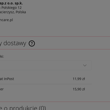
sp.z o.o. sp.k.
a Polskiego 12
cierzysz, Polska
ncare.pl
y dostawy
ki:
t InPost
11,99 zł
ier
15,90 zł
e o produkcie (0)