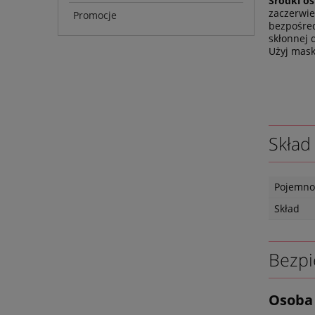
Środki os
zaczerwie
Promocje
bezpośred
skłonnej 
Użyj mask
Skład
Pojemno
Skład
Bezpi
Osoba 