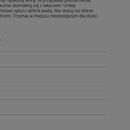
ną i opaloną skórę. W przypadku podrażnienia,
znie skontaktuj się z lekarzem. Unikaj
miast spłucz obficie wodą. Nie stosuj na skórze
ońcem. Trzymaj w miejscu niedostępnym dla dzieci.
3