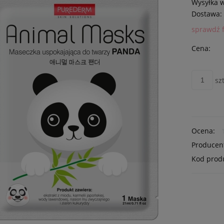
Wysyłka 
Dostawa:
sprawdź 
Cena:
szt
Ocena:
Producen
Kod prod