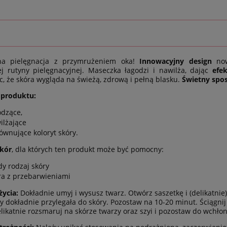
na pielęgnacja z przymrużeniem oka!
Innowacyjny design
now
j rutyny pielęgnacyjnej. Maseczka łagodzi i nawilża, dając
efe
c, że skóra wygląda na świeżą, zdrową i pełną blasku.
Świetny spo
 produktu:
odzące,
ilżające
ównujące koloryt skóry.
skór
, dla których ten produkt może być pomocny:
dy rodzaj skóry
ra z przebarwieniami
życia:
Dokładnie umyj i wysusz twarz. Otwórz saszetkę i (delikatni
by dokładnie przylegała do skóry. Pozostaw na 10-20 minut. Ściągnij
elikatnie rozsmaruj na skórze twarzy oraz szyi i pozostaw do wchłon