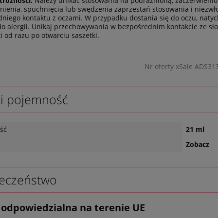
trożności:
Należy unikać stosowania na podrażnioną, zaczerwienio
nienia, spuchnięcia lub swędzenia zaprzestań stosowania i niezwłoc
niego kontaktu z oczami. W przypadku dostania się do oczu, natych
do alergii. Unikaj przechowywania w bezpośrednim kontakcie ze sł
i od razu po otwarciu saszetki.
Nr oferty xSale ADS31
 i pojemność
ść
21 ml
Zobacz
eczeństwo
odpowiedzialna na terenie UE