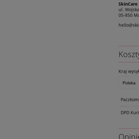
SkinCare 
ul. Wojsk
05-850 Ma
hello@ski
Koszt
Kraj wysył
Paczkoma
DPD Kur
Opini