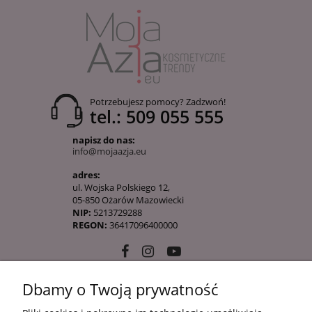
Potrzebujesz pomocy? Zadzwoń!
tel.: 509 055 555
napisz do nas:
info@mojaazja.eu
adres:
ul. Wojska Polskiego 12,
05-850 Ożarów Mazowiecki
NIP:
5213729288
REGON:
36417096400000
Dbamy o Twoją prywatność
10 KROKÓW KOREAŃSKIEJ PIELĘGANCJI