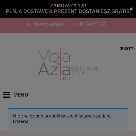
ZAMÓW ZA 129
PLN,
A DOSTAWĘ &
PREZENT
DOSTANIESZ
GRATIS.
info@mojaazja.eu
+48 509 055 555
(PUSTY)
Nie znaleziono produktów spełniających podane
kryteria.