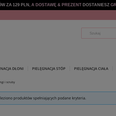
W ZA 129 PLN,
A DOSTAWĘ &
PREZENT
DOSTANIESZ
GR
GNACJA DŁONI
PIELĘGNACJA STÓP
PIELĘGNACJA CIAŁA
ngi i scruby
leziono produktów spełniających podane kryteria.