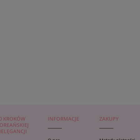
wym CONNY KWAS
ujędrniająca maseczka do twarzy
WY, 23 ml
KOLAGEN
5,99 zł
0 KROKÓW
INFORMACJE
ZAKUPY
OREAŃSKIEJ
IELĘGANCJI