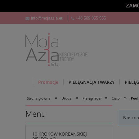
ZAMÓ
info@mojaazja.eu
+48 509 055 555
Promocje
PIELĘGNACJA TWARZY
PIELĘ
»
»
»
»
Strona główna
Uroda
Pielęgnacja
Ciało
Peeli
Menu
Nie zna
10 KROKÓW KOREAŃSKIEJ
PIELĘGNACJI