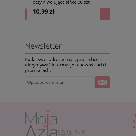
oczy niwelujące sińce 30 szt.
hialurono
HIALURONO
10,99 zł
4,99 zł
Newsletter
Podaj swój adres e-mail, jeżeli chcesz
otrzymywać informacje o nowościach i
promocjach.
1
K
P