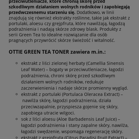
przeciwutleniacze, które chronią skórę przed
szkodliwym działaniem wolnych rodników i zapobiegają
przedwczesnemu starzeniu się.
Dodatkowo, w linii
znajdują się również ekstrakty roślinne, takie jak ekstrakt z
portulaki, aloesu czy grejpfruta, które nawilżają, łagodzą
podrażnienia i nadają skórze zdrowy blask. Produkty z
serii Green Tea to idealne rozwiązanie dla osób
pragnących przywrócić skórze świeżość i witalność.
OTTIE GREEN TEA TONER zawiera m.in.:
ekstrakt z liści zielonej herbaty (Camellia Sinensis
Leaf Water) – bogaty w przeciwutleniacze, łagodzi
podrażnienia, chroni skórę przed szkodliwym
działaniem wolnych rodników, redukuje
zaczerwienienia i nadaje skórze promienny wygląd.
ekstrakt z portulaki (Portulaca Oleracea Extract) –
nawilża skórę, łagodzi podrażnienia, działa
przeciwzapalnie, przyspiesza gojenie się skóry,
zapobiega utracie wilgoci.
sok z liści aloesu (Aloe Barbadensis Leaf Juice) –
łagodzi podrażnienia i stany zapalne skóry, nawilża,
łagodzi swędzenie, wspomaga regenerację skóry.
ekstrakt z grejpfruta (Citrus Paradisi Fruit Extract) –