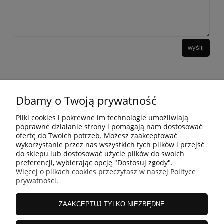
wyślij
Dbamy o Twoją prywatność
10 KROKÓW KOREAŃSKIEJ PIELĘGANCJI
Pliki cookies i pokrewne im technologie umożliwiają
poprawne działanie strony i pomagają nam dostosować
ofertę do Twoich potrzeb. Możesz zaakceptować
INFORMACJE
wykorzystanie przez nas wszystkich tych plików i przejść
do sklepu lub dostosować użycie plików do swoich
preferencji, wybierając opcję "Dostosuj zgody".
Więcej o plikach cookies przeczytasz w naszej Polityce
ZAKUPY
prywatności.
ZAAKCEPTUJ TYLKO NIEZBĘDNE
MOJE KONTO