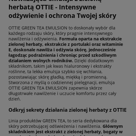
herbatą OTTIE - Intensywne
odżywienie i ochrona Twojej skóry
OTTIE GREEN TEA EMULSION to doskonały wybór dla
każdego rodzaju skóry, który pragnie intensywnego
nawilżenia i odżywienia.
Formuła oparta na ekstrakcie
zielonej herbaty, ekstrakcie z portulaki oraz witaminie
E, doskonale nawilża i odżywia skórę, jednocześnie
łagodząc podrażnienia i chroniąc przed szkodliwym
działaniem wolnych rodników.
Dzięki dodatkowym
składnikom, takim jak kwas hialuronowy i ekstrakty
roślinne, ta lekka emulsja szybko się wchłania,
pozostawiając skórę gładką, miękką i promienną.
Stworzona z myślą o codziennej pielęgnacji, emulsja
OTTIE GREEN TEA EMULSION zapewnia skórze
długotrwałe nawilżenie i uczucie komfortu przez cały
dzień.
Odkryj sekrety działania zielonej herbaty z OTTIE
Linia produktów GREEN TEA, to seria dedykowana dla
skóry potrzebującej odświeżenia i nawilżenia.
Głównym
składnikiem jest ekstrakt z zielonej herbaty, bogaty w