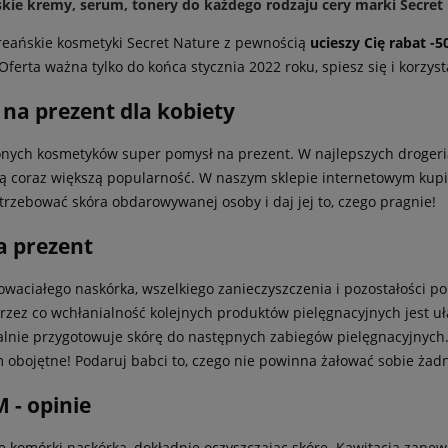
kie kremy, serum, tonery do każdego rodzaju cery marki Secret
oreańskie kosmetyki Secret Nature z pewnością
ucieszy Cię rabat -
ferta ważna tylko do końca stycznia 2022 roku, spiesz się i korzyst
na prezent dla kobiety
ych kosmetyków super pomysł na prezent. W najlepszych drogeriac
ują coraz większą popularność. W naszym sklepie internetowym kupis
rzebować skóra obdarowywanej osoby i daj jej to, czego pragnie!
a prezent
owaciałego naskórka, wszelkiego zanieczyszczenia i pozostałości po
, przez co wchłanialność kolejnych produktów pielęgnacyjnych jest 
lnie przygotowuje skórę do następnych zabiegów pielęgnacyjnych
m obojętne! Podaruj babci to, czego nie powinna żałować sobie żadna
 - opinie
 komórki naskórka, dokładnie oczyszczając skórę. Kawitacja zape