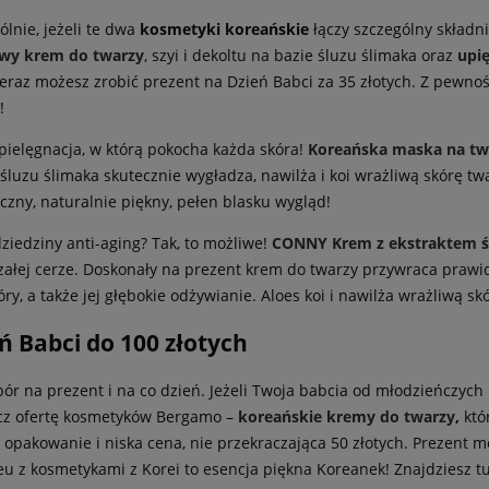
lnie, jeżeli te dwa
kosmetyki koreańskie
łączy szczególny składni
wy krem do twarzy
, szyi i dekoltu na bazie śluzu ślimaka oraz
upi
eraz możesz zrobić prezent na Dzień Babci za 35 złotych. Z pewno
!
pielęgnacja, w którą pokocha każda skóra!
Koreańska maska na tw
śluzu ślimaka skutecznie wygładza, nawilża i koi wrażliwą skórę t
czny, naturalnie piękny, pełen blasku wygląd!
ziedziny anti-aging? Tak, to możliwe!
CONNY Krem z ekstraktem ś
załej cerze. Doskonały na prezent krem do twarzy przywraca prawi
ry, a także jej głębokie odżywianie. Aloes koi i nawilża wrażliwą s
ń Babci do 100 złotych
na prezent i na co dzień. Jeżeli Twoja babcia od młodzieńczych la
bacz ofertę kosmetyków Bergamo –
koreańskie kremy do twarzy
,
któr
e opakowanie i niska cena, nie przekraczająca 50 złotych. Prezent
.eu z kosmetykami z Korei to esencja piękna Koreanek! Znajdziesz 