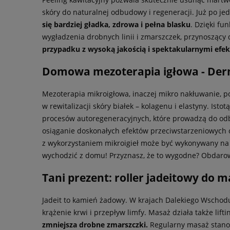
skóry do naturalnej odbudowy i regeneracji. Już po j
się bardziej gładka, zdrowa i pełna blasku
. Dzięki fu
wygładzenia drobnych linii i zmarszczek, przynoszący 
przypadku z wysoką jakością i spektakularnymi efek
Domowa mezoterapia igłowa - Derm
Mezoterapia mikroigłowa, inaczej mikro nakłuwanie, 
w rewitalizacji skóry białek – kolagenu i elastyny. I
procesów autoregeneracyjnych, które prowadzą do odbu
osiąganie doskonałych efektów przeciwstarzeniowych 
z wykorzystaniem mikroigieł może być wykonywany na sk
wychodzić z domu! Przyznasz, że to wygodne? Obdaro
Tani prezent: roller jadeitowy do 
Jadeit to kamień żadowy. W krajach Dalekiego Wschod
krążenie krwi i przepływ limfy. Masaż działa także lift
zmniejsza drobne zmarszczki.
Regularny masaż stanow