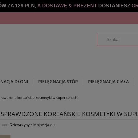
W ZA 129 PLN,
A DOSTAWĘ &
PREZENT
DOSTANIESZ
GR
GNACJA DŁONI
PIELĘGNACJA STÓP
PIELĘGNACJA CIAŁA
sprawdzone koreańskie kosmetyki w super cenach!
: SPRAWDZONE KOREAŃSKIE KOSMETYKI W SUP
utor:
Dziewczyny z MojaAzja.eu