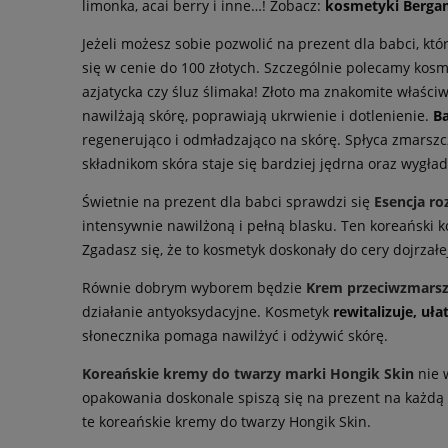
limonka, acai berry i inne…! Zobacz:
kosmetyki Berg
Jeżeli możesz sobie pozwolić na prezent dla babci, któ
się w cenie do 100 złotych. Szczególnie polecamy kosm
azjatycka czy śluz ślimaka! Złoto ma znakomite właści
nawilżają skórę, poprawiają ukrwienie i dotlenienie.
Ba
regenerująco i odmładzająco na skórę. Spłyca zmarsz
składnikom skóra staje się bardziej jędrna oraz wygła
Świetnie na prezent dla babci sprawdzi się
Esencja ro
intensywnie nawilżoną i pełną blasku. Ten koreański 
Zgadasz się, że to kosmetyk doskonały do cery dojrzałe
Równie dobrym wyborem będzie
Krem przeciwzmarsz
działanie antyoksydacyjne. Kosmetyk
rewitalizuje, uł
słonecznika pomaga nawilżyć i odżywić skórę.
Kor
eańskie kremy do twarzy marki Hongik Skin
nie 
opakowania doskonale spiszą się na prezent na każdą ok
te koreańskie kremy do twarzy Hongik Skin.