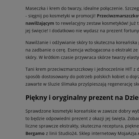
Maseczka i krem do twarzy, idealne połączenie. Szczegó
- sięgnij po kosmetyki w promocji!
Przeciwzmarszczko
nawilżającym
to rewelacyjny zestaw kosmetyków! Już t
jej święcie! I dodatkowo nie wydasz na prezent fortuny
Nawilżanie i odżywianie skóry to skuteczna koreańska 
na zadbanie o cerę. Esencja wzbogacona o ekstrakt ze 
skóry. W krótkim czasie przywraca skórze twarzy elasty
Tani krem przeciwzmarszczkowy i jednocześnie HIT z d
sposób dostosowany do potrzeb polskich kobiet o dojr
zawarte w śluzie ślimaka przyśpieszają regenerację skó
Piękny i oryginalny prezent na Dzie
Sprawdzone kosmetyki koreańskie w zawsze dobry wybór 
to będzie odpowiedni prezent z okazji jej święta. Zo
liczne sprawcze ekstrakty, skuteczna receptura, piękn
Bergamo
z linii Studio24. Sklep internetowy MojaAzja