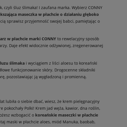
k, czyli śluz ślimaka! I zaufana marka. Wybierz CONNY
ększająca maseczka w płachcie o działaniu głęboko
ścią sprawisz przyjemność swojej babci, pamiętając o
arz w płachcie marki CONNY
to rewelacyjny sposób
warzy. Daje efekt widocznie odżywionej, zregenerowanej
luzu ślimaka
i wyciągiem z liści aloesu to koreański
dłowe funkcjonowanie skóry. Drogocenne składniki
kórę, pozostawiając ją wygładzoną i promienną.
t lubiła o siebie dbać, wiesz, że krem pielęgnacyjny
e pokochały Polki! Krem jad węża, kawior, dna roślin,
 możesz wzbogacić o
koreańskie maseczki w płachcie
tutaj maski w płachcie aloes, miód Manuka, baobab,