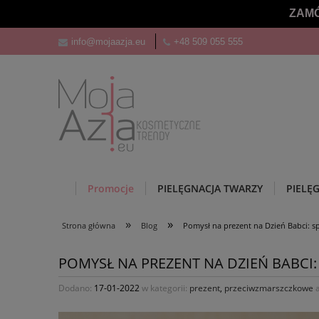
ZAMÓ
info@mojaazja.eu
+48 509 055 555
Promocje
PIELĘGNACJA TWARZY
PIELĘ
»
»
Strona główna
Blog
Pomysł na prezent na Dzień Babci: 
POMYSŁ NA PREZENT NA DZIEŃ BABCI
Dodano:
17-01-2022
w kategorii:
prezent
,
przeciwzmarszczkowe
a