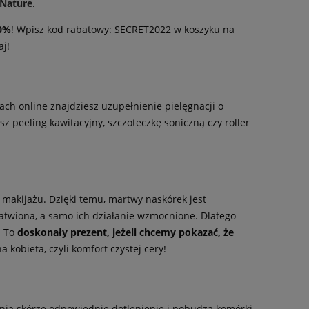
 Nature
.
50%
! Wpisz kod rabatowy: SECRET2022 w koszyku na
aj!
h online znajdziesz uzupełnienie pielęgnacji o
z peeling kawitacyjny, szczoteczkę soniczną czy roller
 makijażu. Dzięki temu, martwy naskórek jest
ułatwiona, a samo ich działanie wzmocnione. Dlatego
. To
doskonały prezent, jeżeli chcemy pokazać, że
 kobieta, czyli komfort czystej cery!
wnia skórze odpowiednie dotlenienie i pobudza komórki