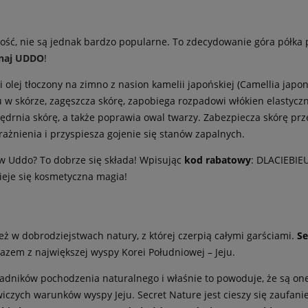
ość, nie są jednak bardzo popularne. To zdecydowanie góra półka p
naj UDDO
!
 olej tłoczony na zimno z nasion kamelii japońskiej (Camellia japon
 w skórze, zagęszcza skórę, zapobiega rozpadowi włókien elastyczn
jędrnia skórę, a także poprawia owal twarzy. Zabezpiecza skórę p
ażnienia i przyspiesza gojenie się stanów zapalnych.
ów Uddo? To dobrze się składa! Wpisując
kod rabatowy
: DLACIEBIE
eje się kosmetyczna magia!
ież w dobrodziejstwach natury, z której czerpią całymi garściami.
Se
razem z największej wyspy Korei Południowej – Jeju.
dników pochodzenia naturalnego i właśnie to powoduje, że są one t
iczych warunków wyspy Jeju. Secret Nature jest cieszy się zaufanie