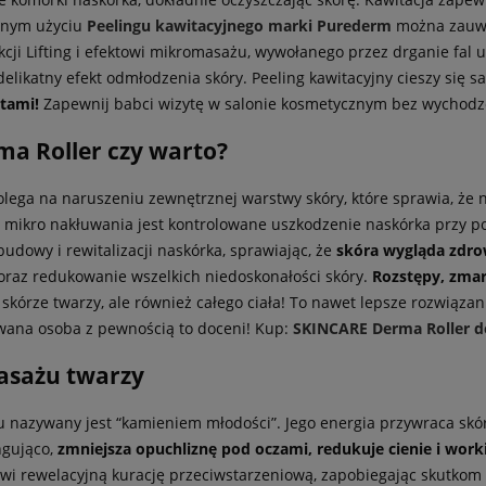
ednym użyciu
Peelingu kawitacyjnego marki Purederm
można zauwa
nkcji Lifting i efektowi mikromasażu, wywołanego przez drganie fa
delikatny efekt odmłodzenia skóry. Peeling kawitacyjny cieszy się
tami!
Zapewnij babci wizytę w salonie kosmetycznym bez wychodz
a Roller czy warto?
polega na naruszeniu zewnętrznej warstwy skóry, które sprawia, ż
stotą mikro nakłuwania jest kontrolowane uszkodzenie naskórka prz
dowy i rewitalizacji naskórka, sprawiając, że
skóra wygląda zdrow
oraz redukowanie wszelkich niedoskonałości skóry.
Rozstępy, zmars
órze twarzy, ale również całego ciała! To nawet lepsze rozwiązani
wana osoba z pewnością to doceni! Kup:
SKINCARE Derma Roller d
masażu twarzy
u nazywany jest “kamieniem młodości”. Jego energia przywraca sk
ingująco,
zmniejsza opuchliznę pod oczami, redukuje cienie i worki
i rewelacyjną kurację przeciwstarzeniową, zapobiegając skutkom 