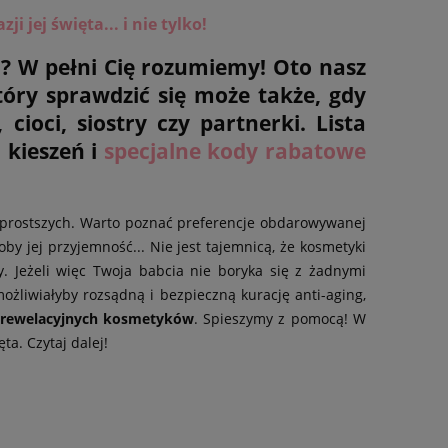
i jej święta... i nie tylko!
? W pełni Cię rozumiemy! Oto nasz
tóry sprawdzić się może także, gdy
ioci, siostry czy partnerki. Lista
kieszeń i
sp
ecjalne kody rabatowe
najprostszych. Warto poznać preferencje obdarowywanej
oby jej przyjemność... Nie jest tajemnicą, że kosmetyki
y. Jeżeli więc Twoja babcia nie boryka się z żadnymi
żliwiałyby rozsądną i bezpieczną kurację anti-aging,
 z rewelacyjnych kosmetyków
. Spieszymy z pomocą! W
ta. Czytaj dalej!