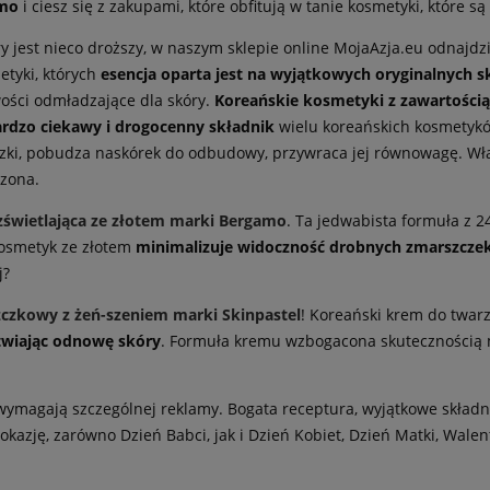
amo
i ciesz się z zakupami, które obfitują w tanie kosmetyki, które 
ry jest nieco droższy, w naszym sklepie online MojaAzja.eu odnajdz
etyki, których
esencja oparta jest na
wyjątkowych oryginalnych s
wości odmładzające dla skóry.
Koreańskie kosmetyki z zawartością
rdzo ciekawy i drogocenny składnik
wielu koreańskich kosmetyków 
czki, pobudza naskórek do odbudowy, przywraca jej równowagę. Wła
dzona.
zświetlająca ze złotem marki Bergamo
. Ta jedwabista formuła z 2
kosmetyk ze złotem
minimalizuje widoczność drobnych zmarszcze
j?
czkowy z żeń-szeniem marki Skinpastel
! Koreański krem do twarz
atwiając odnowę skóry
. Formuła kremu wzbogacona skutecznością m
wymagają szczególnej reklamy. Bogata receptura, wyjątkowe składni
azję, zarówno Dzień Babci, jak i Dzień Kobiet, Dzień Matki, Walent