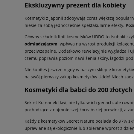
Ekskluzywny prezent dla kobiety
Kosmetyki z Japonii zdobywają coraz większą popularn
niesie za sobą jednocześnie spektakularne efekty.
Poz
Główny składnik linii kosmetyków UDDO to tsubaki czyli
odmładzającym
: wpływa na wzrost produkcji kolagenu
przeciwzapalne. Dodatkowo rewelacyjnie wygładza i u
czemu poprawia poziom nawilżenia skóry, łagodzi podr
Nie kupiłeś jeszcze nigdy w naszym sklepie kosmetyk
na swój pierwszy zakup kosmetyków Uddo! Niech zadzi
Kosmetyki dla babci do 200 złotych
Sekret Koreanek tkwi, nie tylko w ich genach, ale równ
pochodzące z najmniejszej koreańskiej prowincji, a za
Każdy z kosmetyków Secret Nature posiada do 97% skła
uprawiane są ekologicznie lub zbierane wprost z dziew