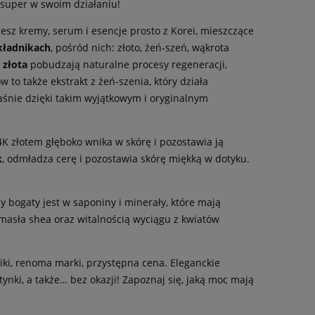
są super w swoim działaniu!
iesz kremy, serum i esencje prosto z Korei, mieszczące
kładnikach
, pośród nich: złoto, żeń-szeń, wąkrota
 złota
pobudzają naturalne procesy regeneracji,
to także ekstrakt z żeń-szenia, który działa
śnie dzięki takim wyjątkowym i oryginalnym
4K złotem głęboko wnika w skórę i pozostawia ją
k
, odmładza cerę i pozostawia skórę miękką w dotyku.
y bogaty jest w saponiny i minerały, które mają
asła shea oraz witalnością wyciągu z kwiatów
ki, renoma marki, przystępna cena. Eleganckie
ynki, a także… bez okazji! Zapoznaj się, jaką moc mają