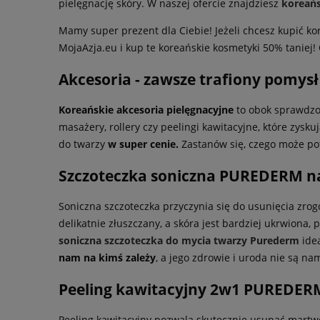
pielęgnację skóry. W naszej ofercie znajdziesz
koreańs
Mamy super prezent dla Ciebie! Jeżeli chcesz kupić k
MojaAzja.eu i kup te koreańskie kosmetyki 50% taniej! O
Akcesoria - zawsze trafiony p
omysł 
Koreańskie akcesoria pielęgnacyjne
to obok sprawdzon
masażery, rollery czy peelingi kawitacyjne, które zysk
do twarzy
w super cenie.
Zastanów się, czego może pot
Szczoteczka soniczna PUREDERM n
Soniczna szczoteczka przyczynia się do usunięcia zrog
delikatnie złuszczany, a skóra jest bardziej ukrwiona
soniczna szczoteczka do mycia twarzy Purederm
idea
nam na kimś zależy
, a jego zdrowie i uroda nie są na
Peeling kawitacyjny 2w1 PUREDERM
Peeling kawitacyjny pozwala skutecznie usunąć martwe