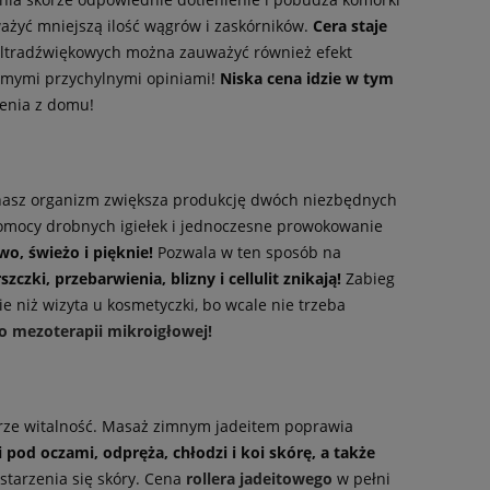
żyć mniejszą ilość wągrów i zaskórników.
Cera staje
l ultradźwiękowych można zauważyć również efekt
 samymi przychylnymi opiniami!
Niska cena idzie w tym
enia z domu!
e nasz organizm zwiększa produkcję dwóch niezbędnych
y pomocy drobnych igiełek i jednoczesne prowokowanie
o, świeżo i pięknie!
Pozwala w ten sposób na
zczki, przebarwienia, blizny i cellulit znikają!
Zabieg
e niż wizyta u kosmetyczki, bo wcale nie trzeba
o mezoterapii mikroigłowej!
órze witalność. Masaż zimnym jadeitem poprawia
 pod oczami, odpręża, chłodzi i koi skórę, a także
starzenia się skóry. Cena
rollera jadeitowego
w pełni