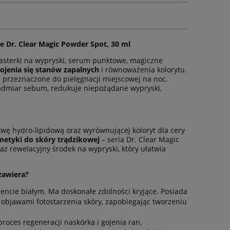
 Dr. Clear Magic Powder Spot, 30 ml
lasterki na wypryski, serum punktowe, magiczne
gojenia się stanów zapalnych
i równoważenia kolorytu.
 przeznaczone do pielęgnacji miejscowej na noc.
nadmiar sebum, redukuje niepożądane wypryski,
wę hydro-lipidową oraz wyrównującej koloryt dla cery
etyki do skóry trądzikowej
– seria Dr. Clear Magic
az rewelacyjny środek na wypryski, który ułatwia
zawiera?
gmencie białym. Ma doskonałe zdolności kryjące. Posiada
d objawami fotostarzenia skóry, zapobiegając tworzeniu
roces regeneracji naskórka i gojenia ran.