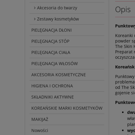
Opis
Akcesoria do twarzy
Zestawy kosmetyków
Punktowy 
PIELĘGNACJA DŁONI
Koreanki 
powder sp
PIELĘGNACJA STÓP
The Skin 
Preparat 
PIELĘGNACJA CIAŁA
oczyszcza
PIELĘGNACJA WŁOSÓW
Koreański
AKCESORIA KOSMETYCZNE
Punktowy 
problemat
HIGIENA I OCHRONA
od The Sk
gojenie s
SKŁADNIKI AKTYWNE
Punktowe 
KOREAŃSKIE MARKI KOSMETYKÓW
dwu
wła
MAKIJAŻ
pla
Nowości
wyc