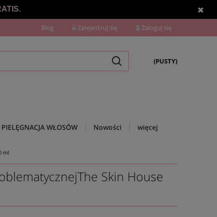
ATIS.
Blog
Zarejestruj się
Zaloguj się
(PUSTY)
PIELĘGNACJA WŁOSÓW
Nowości
więcej
0 ml
roblematycznejThe Skin House