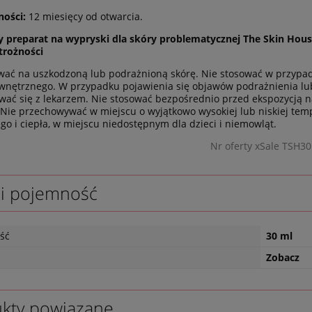
ności:
12 miesięcy od otwarcia.
preparat na wypryski dla skóry problematycznej The Skin House
trożności
wać na uszkodzoną lub podrażnioną skórę. Nie stosować w przypadku
wnętrznego. W przypadku pojawienia się objawów podrażnienia lu
wać się z lekarzem. Nie stosować bezpośrednio przed ekspozycją n
 Nie przechowywać w miejscu o wyjątkowo wysokiej lub niskiej tem
go i ciepła, w miejscu niedostępnym dla dzieci i niemowląt.
Nr oferty xSale TSH30
 i pojemność
ść
30 ml
Zobacz
kty powiązane