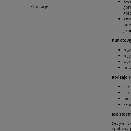
kwa
Promocje
gór
goj
kwa
por
gru
Punktowy 
reg
reg
wyr
prz
Rodzaje s
cera
cer
nie
skó
Jak stos
Oczyść tw
i pobierz