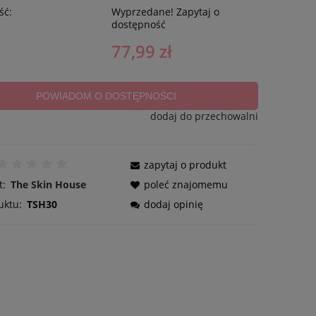
ść:
Wyprzedane! Zapytaj o
dostępność
77,99 zł
POWIADOM O DOSTĘPNOŚCI
dodaj do przechowalni
zapytaj o produkt
t:
The Skin House
poleć znajomemu
uktu:
TSH30
dodaj opinię