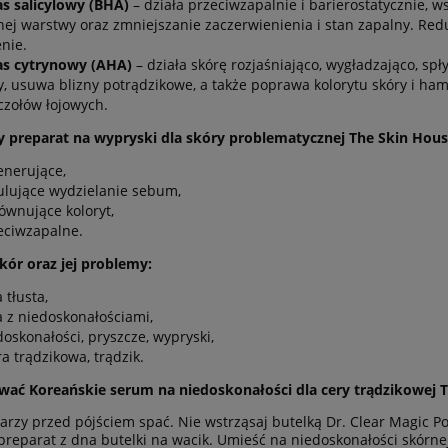
s salicylowy (BHA)
– działa przeciwzapalnie i barierostatycznie
nej warstwy oraz zmniejszanie zaczerwienienia i stan zapalny. Redu
enie.
s cytrynowy (AHA)
– działa skórę rozjaśniająco, wygładzająco, s
y, usuwa blizny potrądzikowe, a także poprawa kolorytu skóry i h
czołów łojowych.
preparat na wypryski dla skóry problematycznej The Skin House 
enerujące,
ulujące wydzielanie sebum,
ównujące koloryt,
eciwzapalne.
kór oraz jej problemy:
 tłusta,
a z niedoskonałościami,
doskonałości, pryszcze, wypryski,
ra trądzikowa, trądzik.
ować
Koreańskie serum na niedoskonałości dla cery trądzikowej 
arzy przed pójściem spać. Nie wstrząsaj butelką Dr. Clear Magic P
 preparat z dna butelki na wacik. Umieść na niedoskonałości skórne