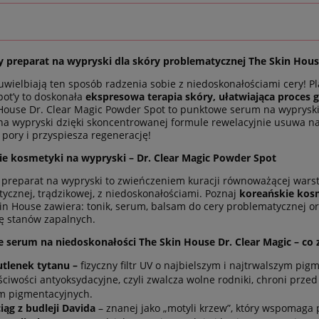
preparat na wypryski dla skóry problematycznej The Skin House
uwielbiają ten sposób radzenia sobie z niedoskonałościami cery! P
ot’y to doskonała
ekspresowa terapia skóry, ułatwiająca proces 
House Dr. Clear Magic Powder Spot to punktowe serum na wypryski
na wypryski dzięki skoncentrowanej formule rewelacyjnie usuwa 
 pory i przyspiesza regenerację!
e kosmetyki na wypryski – Dr. Clear
Magic Powder Spot
preparat na wypryski to zwieńczeniem kuracji równoważącej warst
ycznej, trądzikowej, z niedoskonałościami. Poznaj
koreańskie kosm
in House zawiera: tonik, serum, balsam do cery problematycznej or
ię stanów zapalnych.
serum na niedoskonałości The Skin House Dr. Clear Magic – co 
tlenek tytanu –
fizyczny filtr UV o najbielszym i najtrwalszym pi
ściwości antyoksydacyjne, czyli zwalcza wolne rodniki, chroni prze
m pigmentacyjnych.
iąg z budleji Davida
– znanej jako „motyli krzew”, który wspomaga p