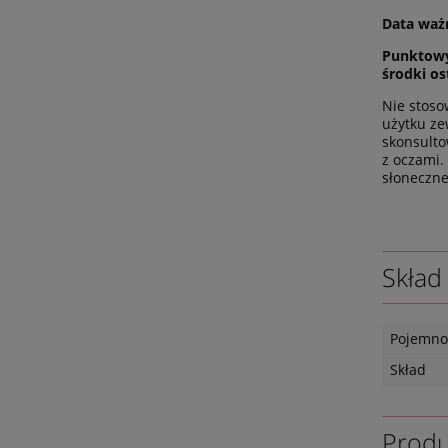
Data waż
Punktowy 
środki os
Nie stoso
użytku ze
skonsulto
z oczami.
słoneczne
Skład
Pojemno
Skład
Produ