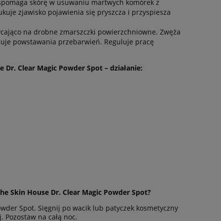
, wspomaga skórę w usuwaniu martwych komórek z
kuje zjawisko pojawienia się pryszcza i przyspiesza
płycająco na drobne zmarszczki powierzchniowne. Zwęża
amuje powstawania przebarwień. Reguluje pracę
Dr. Clear Magic Powder Spot – działanie:
The Skin House Dr. Clear Magic Powder Spot
?
owder Spot. Sięgnij po wacik lub patyczek kosmetyczny
j. Pozostaw na całą noc.