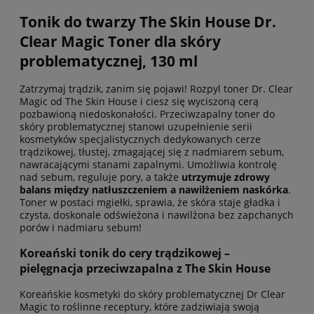
Tonik do twarzy The Skin House Dr.
Clear Magic Toner dla skóry
problematycznej, 130 ml
Zatrzymaj trądzik, zanim się pojawi! Rozpyl toner Dr. Clear
Magic od The Skin House i ciesz się wyciszoną cerą
pozbawioną niedoskonałości. Przeciwzapalny toner do
skóry problematycznej stanowi uzupełnienie serii
kosmetyków specjalistycznych dedykowanych cerze
trądzikowej, tłustej, zmagającej się z nadmiarem sebum,
nawracającymi stanami zapalnymi. Umożliwia kontrolę
nad sebum, reguluje pory, a także
utrzymuje zdrowy
balans między natłuszczeniem a nawilżeniem naskórka
.
Toner w postaci mgiełki, sprawia, że skóra staje gładka i
czysta, doskonale odświeżona i nawilżona bez zapchanych
porów i nadmiaru sebum!
Koreański tonik do cery trądzikowej –
pielęgnacja przeciwzapalna z The Skin House
Koreańskie kosmetyki do skóry problematycznej Dr Clear
Magic to roślinne receptury, które zadziwiają swoją