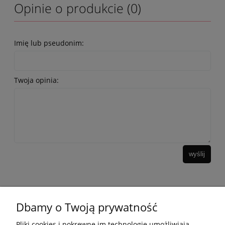
Opinie o produkcie (0)
Imię lub pseudonim:
Twoja opinia:
wyślij
Dbamy o Twoją prywatność
10 KROKÓW KOREAŃSKIEJ PIELĘGANCJI
Pliki cookies i pokrewne im technologie umożliwiają