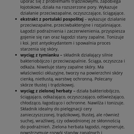
uporać się z problemami trądzikowymi, zapobiega
łojotokowi, działa na rozszerzone pory. Wykazuje
działanie przeciwzapalne, oczyszczające, ściągające.
ekstrakt z portulaki pospolitej
– wykazuje działanie
przeciwzapalne, przeciwbakteryjne i rozjaśniające.
Łagodzi podrażnienia i zaczerwienienia, przyspiesza
gojenie się ran oraz łagodzi stany zapalne. Tonizuje
i koi. Jest antyoksydantem i spowalnia proces
starzenia się skóry.
wyciąg z tymianku –
składnik działający silnie
bakteriobójczo i przeciwzapalnie. Ściąga, oczyszcza i
odkaża. Niweluje stany zapalne skóry. Ma
właściwości okluzyjne, tworzy na powierzchni skóry
cienką, nietłustą, warstwę ochronną. Polecany
skórze tłustej i trądzikowej.
wyciąg z zielonej herbaty –
działa bakteriobójczo,
ściągająco, odkażająco, oczyszczająco, odświeżająco,
chłodząco, łagodząco i ochronne. Nawilża i tonizuje.
Składnik idealny do pielęgnacji cery
zanieczyszczonej, trądzikowej, tłustej, ale również
suchej, wrażliwej, czy odwodnionej ze skłonnością
do podrażnień. Zielona herbata łagodzi, regeneruje,
powstrzymuje rozwój stanów zapalnych i