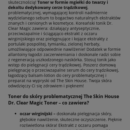
skutecznością!
Toner w formie mgiełki do twarzy i
dekoltu dedykowany cerze trądzikowej
,
problematycznej, wymagającej kontroli nadmiernie
wydzielanego sebum to bogactwo naturalnych ekstraktów
znanych i cenionych w kosmetyce. Koreański tonik Dr.
Clear Magic zawiera: działający antyseptycznie,
przeciwzapalnie i ściągająco ekstrakt z oczaru
wirginijskiego oraz pielęgnujące i kojące ekstrakty z
portulaki pospolitej, tymianku, zielonej herbaty,
umożliwiające odpowiednie nawilżenie! Dodatek w formie
allantoiny łagodzi zaczerwieniania i doskonale radzi sobie
z regeneracją uszkodzonego naskórka. Stosuj tonik jako
wstęp do pielęgnacji cery trądzikowej. Poszerz domową
pielęgnację o przeciwzapalne serum do cery trądzikowej,
łagodzący balsam-lotion do cery problematycznej i
preparat na wypryski od The Skin House. Twoja skóra
odwdzięczy Ci się zdrowiem i pięknem!
Toner do skóry problematycznej The Skin House
Dr. Clear Magic Toner – co zawiera?
oczar wirginijski –
doskonała pielęgnacja skóry,
głębokie nawilżenie, skuteczne oczyszczenie. Pięknie
rozświetlona skóra! Ekstrakt z oczaru pomaga