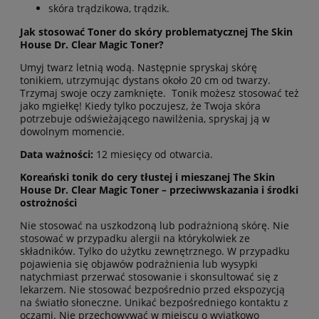
skóra trądzikowa, trądzik.
Jak stosować Toner do skóry problematycznej The Skin
House Dr. Clear Magic Toner?
Umyj twarz letnią wodą. Następnie spryskaj skórę
tonikiem, utrzymując dystans około 20 cm od twarzy.
Trzymaj swoje oczy zamknięte. Tonik możesz stosować też
jako mgiełkę! Kiedy tylko poczujesz, że Twoja skóra
potrzebuje odświeżającego nawilżenia, spryskaj ją w
dowolnym momencie.
Data ważności:
12 miesięcy od otwarcia.
Koreański tonik do cery tłustej i mieszanej The Skin
House Dr. Clear Magic Toner
– przeciwwskazania i środki
ostrożności
Nie stosować na uszkodzoną lub podrażnioną skórę. Nie
stosować w przypadku alergii na którykolwiek ze
składników. Tylko do użytku zewnętrznego. W przypadku
pojawienia się objawów podrażnienia lub wysypki
natychmiast przerwać stosowanie i skonsultować się z
lekarzem. Nie stosować bezpośrednio przed ekspozycją
na światło słoneczne. Unikać bezpośredniego kontaktu z
oczami. Nie przechowywać w miejscu o wyjątkowo