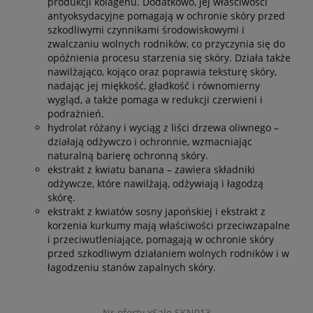
produkcji kolagenu. Dodatkowo, jej właściwości
antyoksydacyjne pomagają w ochronie skóry przed
szkodliwymi czynnikami środowiskowymi i
zwalczaniu wolnych rodników, co przyczynia się do
opóźnienia procesu starzenia się skóry. Działa także
nawilżająco, kojąco oraz poprawia teksturę skóry,
nadając jej miękkość, gładkość i równomierny
wygląd, a także pomaga w redukcji czerwieni i
podrażnień.
hydrolat różany i wyciąg z liści drzewa oliwnego –
działają odżywczo i ochronnie, wzmacniając
naturalną barierę ochronną skóry.
ekstrakt z kwiatu banana – zawiera składniki
odżywcze, które nawilżają, odżywiają i łagodzą
skórę.
ekstrakt z kwiatów sosny japońskiej i ekstrakt z
korzenia kurkumy mają właściwości przeciwzapalne
i przeciwutleniające, pomagają w ochronie skóry
przed szkodliwym działaniem wolnych rodników i w
łagodzeniu stanów zapalnych skóry.
Nr oferty xSale SKN013