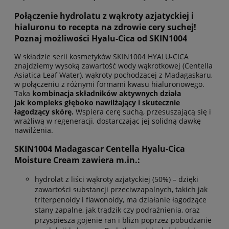
Połączenie hydrolatu z wąkroty azjatyckiej i
hialuronu to recepta na zdrowie cery suchej!
Poznaj możliwości Hyalu-Cica od SKIN1004
W składzie serii kosmetyków SKIN1004 HYALU-CICA
znajdziemy wysoką zawartość wody wąkrotkowej (Centella
Asiatica Leaf Water), wąkroty pochodzącej z Madagaskaru,
w połączeniu z różnymi formami kwasu hialuronowego.
Taka
kombinacja składników aktywnych działa
jak kompleks głęboko nawilżający i skutecznie
łagodzący skórę.
Wspiera cerę suchą, przesuszającą się i
wrażliwą w regeneracji, dostarczając jej solidną dawkę
nawilżenia.
SKIN1004 Madagascar Centella Hyalu-Cica
Moisture Cream zawiera m.in.:
hydrolat z liści wąkroty azjatyckiej (50%) – dzięki
zawartości substancji przeciwzapalnych, takich jak
triterpenoidy i flawonoidy, ma działanie łagodzące
stany zapalne, jak trądzik czy podrażnienia, oraz
przyspiesza gojenie ran i blizn poprzez pobudzanie