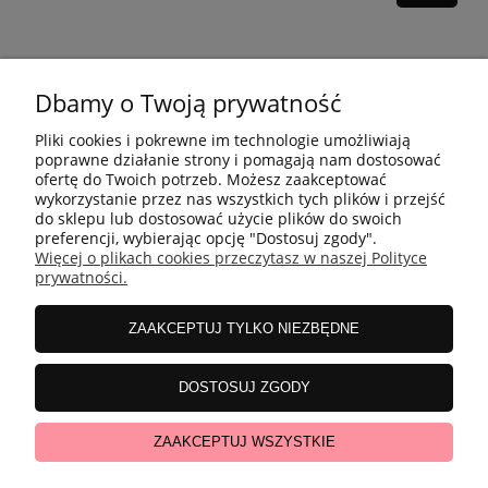
Dbamy o Twoją prywatność
10 KROKÓW KOREAŃSKIEJ PIELĘGANCJI
Pliki cookies i pokrewne im technologie umożliwiają
poprawne działanie strony i pomagają nam dostosować
ofertę do Twoich potrzeb. Możesz zaakceptować
INFORMACJE
wykorzystanie przez nas wszystkich tych plików i przejść
do sklepu lub dostosować użycie plików do swoich
preferencji, wybierając opcję "Dostosuj zgody".
Więcej o plikach cookies przeczytasz w naszej Polityce
ZAKUPY
prywatności.
ZAAKCEPTUJ TYLKO NIEZBĘDNE
MOJE KONTO
DOSTOSUJ ZGODY
WSPÓŁPRACA
ZAAKCEPTUJ WSZYSTKIE