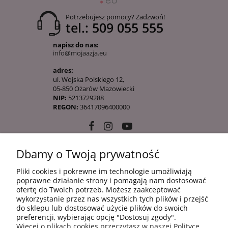
Potrzebujesz pomocy? Zadzwoń!
tel.: 509 055 555
napisz do nas:
info@mojaazja.eu
adres:
ul. Wojska Polskiego 12,
05-850 Ożarów Mazowiecki
NIP:
5213729288
REGON:
36417096400000
Dbamy o Twoją prywatność
10 KROKÓW KOREAŃSKIEJ PIELĘGANCJI
Pliki cookies i pokrewne im technologie umożliwiają
poprawne działanie strony i pomagają nam dostosować
ofertę do Twoich potrzeb. Możesz zaakceptować
INFORMACJE
wykorzystanie przez nas wszystkich tych plików i przejść
do sklepu lub dostosować użycie plików do swoich
preferencji, wybierając opcję "Dostosuj zgody".
Więcej o plikach cookies przeczytasz w naszej Polityce