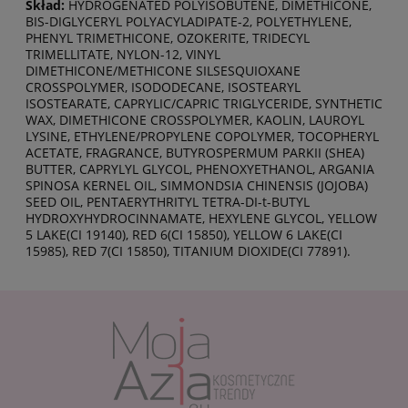
Skład:
HYDROGENATED POLYISOBUTENE, DIMETHICONE,
BIS-DIGLYCERYL POLYACYLADIPATE-2, POLYETHYLENE,
PHENYL TRIMETHICONE, OZOKERITE, TRIDECYL
TRIMELLITATE, NYLON-12, VINYL
DIMETHICONE/METHICONE SILSESQUIOXANE
CROSSPOLYMER, ISODODECANE, ISOSTEARYL
ISOSTEARATE, CAPRYLIC/CAPRIC TRIGLYCERIDE, SYNTHETIC
WAX, DIMETHICONE CROSSPOLYMER, KAOLIN, LAUROYL
LYSINE, ETHYLENE/PROPYLENE COPOLYMER, TOCOPHERYL
ACETATE, FRAGRANCE, BUTYROSPERMUM PARKII (SHEA)
BUTTER, CAPRYLYL GLYCOL, PHENOXYETHANOL, ARGANIA
SPINOSA KERNEL OIL, SIMMONDSIA CHINENSIS (JOJOBA)
SEED OIL, PENTAERYTHRITYL TETRA-DI-t-BUTYL
HYDROXYHYDROCINNAMATE, HEXYLENE GLYCOL, YELLOW
5 LAKE(CI 19140), RED 6(CI 15850), YELLOW 6 LAKE(CI
15985), RED 7(CI 15850), TITANIUM DIOXIDE(CI 77891).