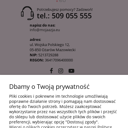
Potrzebujesz pomocy? Zadzwoń!
tel.: 509 055 555
napisz do nas:
info@mojaazja.eu
adres:
ul. Wojska Polskiego 12,
05-850 Ożarów Mazowiecki
NIP:
5213729288
REGON:
36417096400000
Dbamy o Twoją prywatność
10 KROKÓW KOREAŃSKIEJ PIELĘGANCJI
Pliki cookies i pokrewne im technologie umożliwiają
poprawne działanie strony i pomagają nam dostosować
ofertę do Twoich potrzeb. Możesz zaakceptować
INFORMACJE
wykorzystanie przez nas wszystkich tych plików i przejść
do sklepu lub dostosować użycie plików do swoich
preferencji, wybierając opcję "Dostosuj zgody".
Więcej o plikach cookies przeczytasz w naszej Polityce