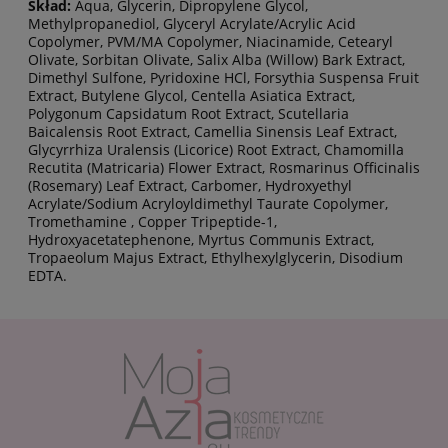
Skład:
Aqua, Glycerin, Dipropylene Glycol,
Methylpropanediol, Glyceryl Acrylate/Acrylic Acid
Copolymer, PVM/MA Copolymer, Niacinamide, Cetearyl
Olivate, Sorbitan Olivate, Salix Alba (Willow) Bark Extract,
Dimethyl Sulfone, Pyridoxine HCl, Forsythia Suspensa Fruit
Extract, Butylene Glycol, Centella Asiatica Extract,
Polygonum Capsidatum Root Extract, Scutellaria
Baicalensis Root Extract, Camellia Sinensis Leaf Extract,
Glycyrrhiza Uralensis (Licorice) Root Extract, Chamomilla
Recutita (Matricaria) Flower Extract, Rosmarinus Officinalis
(Rosemary) Leaf Extract, Carbomer, Hydroxyethyl
Acrylate/Sodium Acryloyldimethyl Taurate Copolymer,
Tromethamine , Copper Tripeptide-1,
Hydroxyacetatephenone, Myrtus Communis Extract,
Tropaeolum Majus Extract, Ethylhexylglycerin, Disodium
EDTA.