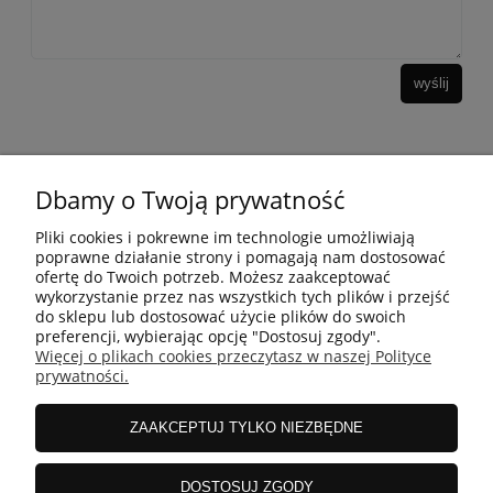
wyślij
Dbamy o Twoją prywatność
10 KROKÓW KOREAŃSKIEJ PIELĘGANCJI
Pliki cookies i pokrewne im technologie umożliwiają
poprawne działanie strony i pomagają nam dostosować
ofertę do Twoich potrzeb. Możesz zaakceptować
INFORMACJE
wykorzystanie przez nas wszystkich tych plików i przejść
do sklepu lub dostosować użycie plików do swoich
preferencji, wybierając opcję "Dostosuj zgody".
Więcej o plikach cookies przeczytasz w naszej Polityce
ZAKUPY
prywatności.
ZAAKCEPTUJ TYLKO NIEZBĘDNE
MOJE KONTO
DOSTOSUJ ZGODY