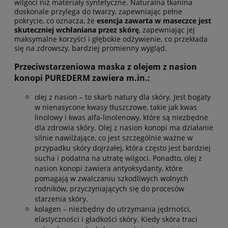
wilgoci niż materiały syntetyczne. Naturalna tkanina
doskonale przylega do twarzy, zapewniając pełne
pokrycie, co oznacza, że
esencja zawarta w maseczce jest
skuteczniej wchłaniana przez skórę
, zapewniając jej
maksymalne korzyści i głębokie odżywienie, co przekłada
się na zdrowszy, bardziej promienny wygląd.
Przeciwstarzeniowa maska z olejem z nasion
konopi PUREDERM zawiera m.in.:
olej z nasion – to skarb natury dla skóry. Jest bogaty
w nienasycone kwasy tłuszczowe, takie jak kwas
linolowy i kwas alfa-linolenowy, które są niezbędne
dla zdrowia skóry. Olej z nasion konopi ma działanie
silnie nawilżające, co jest szczególnie ważne w
przypadku skóry dojrzałej, która często jest bardziej
sucha i podatna na utratę wilgoci. Ponadto, olej z
nasion konopi zawiera antyoksydanty, które
pomagają w zwalczaniu szkodliwych wolnych
rodników, przyczyniających się do procesów
starzenia skóry.
kolagen – niezbędny do utrzymania jędrności,
elastyczności i gładkości skóry. Kiedy skóra traci