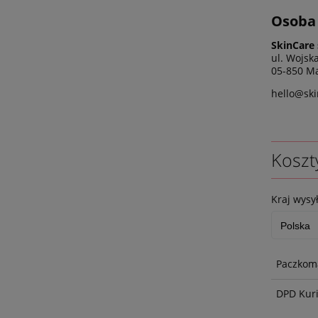
Osoba 
SkinCare 
ul. Wojsk
05-850 Ma
hello@ski
Koszt
Kraj wysył
Paczkoma
DPD Kur