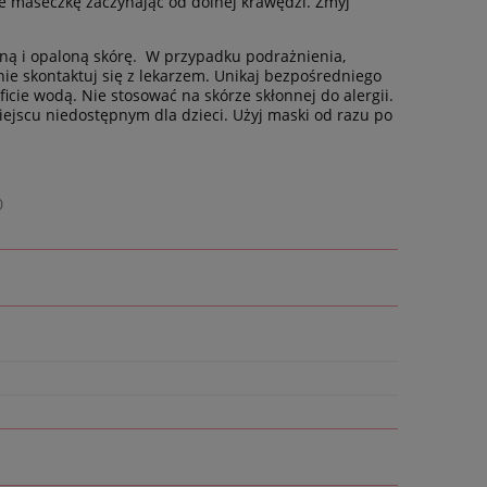
ie maseczkę zaczynając od dolnej krawędzi. Zmyj
ną i opaloną skórę. W przypadku podrażnienia,
ie skontaktuj się z lekarzem. Unikaj bezpośredniego
icie wodą. Nie stosować na skórze skłonnej do alergii.
jscu niedostępnym dla dzieci. Użyj maski od razu po
0