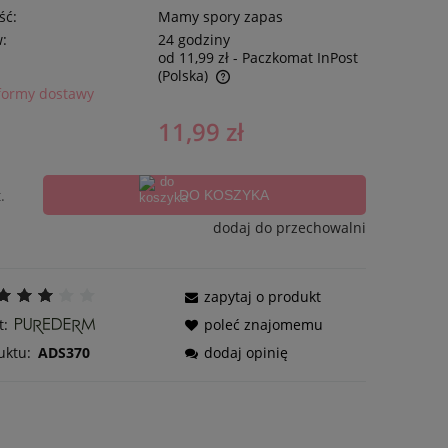
ść:
Mamy spory zapas
w:
24 godziny
od 11,99 zł
- Paczkomat InPost
(Polska)
formy dostawy
11,99 zł
.
DO KOSZYKA
dodaj do przechowalni
zapytaj o produkt
t:
poleć znajomemu
uktu:
ADS370
dodaj opinię