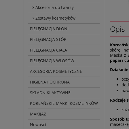
Akcesoria do twarzy
Zestawy kosmetyków
Opis
PIELĘGNACJA DŁONI
PIELĘGNACJA STÓP
Koreańsk
PIELĘGNACJA CIAŁA
skórę naw
Maska z 
papai i c
PIELĘGNACJA WŁOSÓW
Działanie
AKCESORIA KOSMETYCZNE
ocz
HIGIENA I OCHRONA
dot
naw
SKŁADNIKI AKTYWNE
Rodzaje 
KOREAŃSKIE MARKI KOSMETYKÓW
każ
MAKIJAŻ
Sposób uż
maseczkę 
Nowości