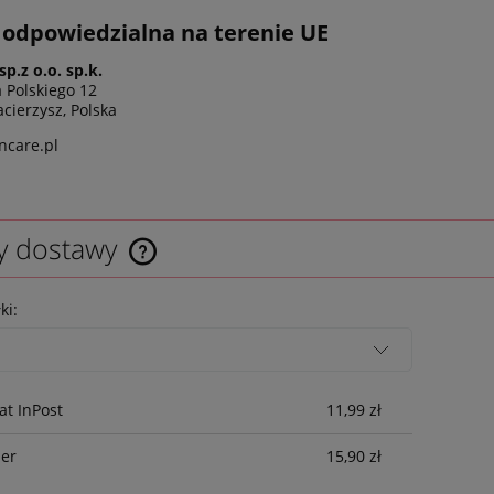
odpowiedzialna na terenie UE
sp.z o.o. sp.k.
a Polskiego 12
cierzysz, Polska
ncare.pl
y dostawy
ki:
t InPost
11,99 zł
ier
15,90 zł