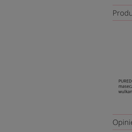
Produ
PUREDE
masecz
wulka
Opini