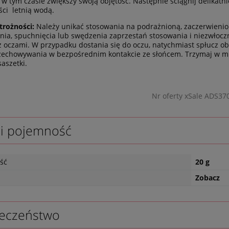
w tym czasie zwiększy swoją objętość. Następnie ściągnij delikatn
ści letnią wodą.
trożności:
Należy unikać stosowania na podrażnioną, zaczerwienio
nia, spuchnięcia lub swędzenia zaprzestań stosowania i niezwłoczn
z oczami. W przypadku dostania się do oczu, natychmiast spłucz obf
zechowywania w bezpośrednim kontakcie ze słońcem. Trzymaj w mie
saszetki.
Nr oferty xSale ADS37
 i pojemność
ść
20 g
Zobacz
eczeństwo