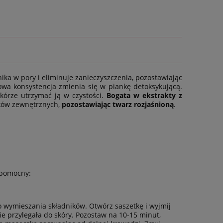
ka w pory i eliminuje zanieczyszczenia, pozostawiając
owa konsystencja zmienia się w piankę detoksykującą.
órze utrzymać ją w czystości.
Bogata w ekstrakty z
ków zewnętrznych,
pozostawiając twarz rozjaśnioną
.
 pomocny:
 wymieszania składników. Otwórz saszetkę i wyjmij
e przylegała do skóry. Pozostaw na 10-15 minut,