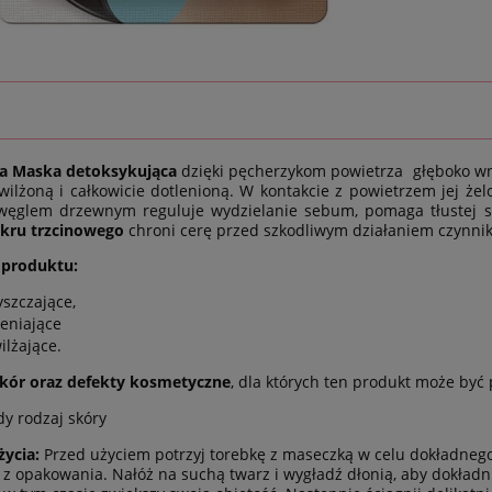
a Maska detoksykująca
dzięki pęcherzykom powietrza głęboko wni
ilżoną i całkowicie dotlenioną. W kontakcie z powietrzem jej żel
węglem drzewnym reguluje wydzielanie sebum, pomaga tłustej sk
ukru trzcinowego
chroni cerę przed szkodliwym działaniem czynni
 produktu:
yszczające,
leniające
ilżające.
skór oraz defekty kosmetyczne
, dla których ten produkt może być
dy rodzaj skóry
ycia:
Przed użyciem potrzyj torebkę z maseczką w celu dokładnego
z opakowania. Nałóż na suchą twarz i wygładź dłonią, aby dokładni