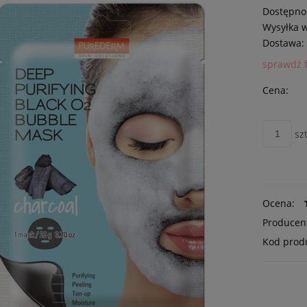
Dostępno
Wysyłka 
Dostawa:
sprawdź 
Cena:
szt
Ocena:
Producen
Kod prod