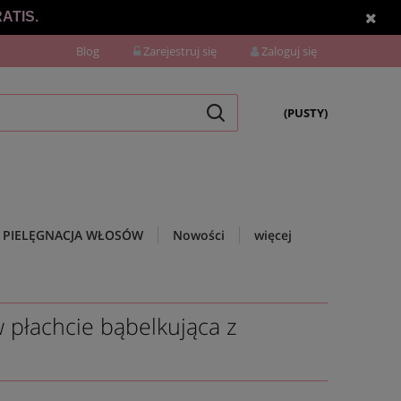
ATIS.
Blog
Zarejestruj się
Zaloguj się
(PUSTY)
PIELĘGNACJA WŁOSÓW
Nowości
więcej
płachcie bąbelkująca z