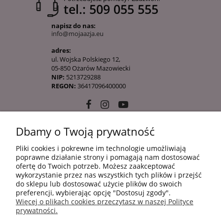
tel.: 509 055 555
napisz do nas:
info@mojaazja.eu
adres:
ul. Wojska Polskiego 12,
05-850 Ożarów Mazowiecki
NIP:
5213729288
REGON:
36417096400000
Dbamy o Twoją prywatność
10 KROKÓW KOREAŃSKIEJ PIELĘGANCJI
Pliki cookies i pokrewne im technologie umożliwiają
poprawne działanie strony i pomagają nam dostosować
ofertę do Twoich potrzeb. Możesz zaakceptować
INFORMACJE
wykorzystanie przez nas wszystkich tych plików i przejść
do sklepu lub dostosować użycie plików do swoich
preferencji, wybierając opcję "Dostosuj zgody".
Więcej o plikach cookies przeczytasz w naszej Polityce
ZAKUPY
prywatności.