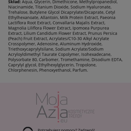
Skład:
Aqua, Glycerin, Dimethicone, Methylpropanediol,
Niacinamide, Titanium Dioxide, Sodium Hyaluronate,
Trehalose, Butylene Glycol Dicaprylate/Dicaprate, Cetyl
Ethylhexanoate, Allantoin, Milk Protein Extract, Paeonia
Lactiflora Root Extract, Convallaria Majalis Extract,
Magnolia Liliflora Flower Extract, Ipomoea Purpurea
Extract, Lilium Candidum Flower Extract, Prunus Persica
(Peach) Fruit Extract, Acrylates/C10-30 Alkyl Acrylate
Crosspolymer, Adenosine, Aluminum Hydroxide,
Triethoxycaprylylsilane, Sodium Acrylate/Sodium
Acryloyldimethyl Taurate Copolymer, Isohexadecane,
Polysorbate 80, Carbomer, Tromethamine, Disodium EDTA,
Caprylyl glycol, Ethylhexylglycerin, Tropolone,
Chlorphenesin, Phenoxyethanol, Parfum.
Potrzebujesz pomocy? Zadzwoń!