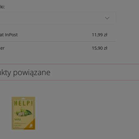
ki:
t InPost
11,99 zł
ier
15,90 zł
kty powiązane