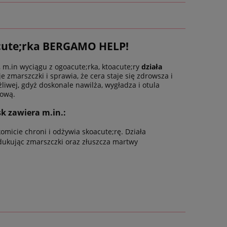
acute;rka BERGAMO HELP!
 m.in wyciągu z ogoacute;rka, ktoacute;ry
działa
e zmarszczki i sprawia, że cera staje się zdrowsza i
żliwej, gdyż doskonale nawilża, wygładza i otula
kową.
 zawiera m.in.:
micie chroni i odżywia skoacute;rę. Działa
edukując zmarszczki oraz złuszcza martwy