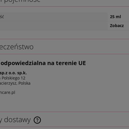
ść
25 ml
Zobacz
eczeństwo
odpowiedzialna na terenie UE
sp.z o.o. sp.k.
a Polskiego 12
cierzysz, Polska
ncare.pl
y dostawy