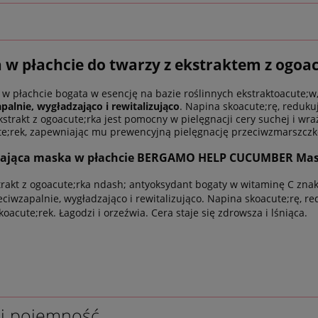
 w płachcie do twarzy z ekstraktem z ogo
w płachcie bogata w esencję na bazie roślinnych ekstraktoacute;w,
palnie, wygładzająco i rewitalizująco
. Napina skoacute;rę, redukuj
Ekstrakt z ogoacute;rka jest pomocny w pielęgnacji cery suchej i wra
e;rek, zapewniając mu prewencyjną pielęgnację przeciwzmarszcz
ająca maska w płachcie BERGAMO HELP CUCUMBER Mask
trakt z ogoacute;rka ndash; antyoksydant bogaty w witaminę C znako
eciwzapalnie, wygładzająco i rewitalizująco. Napina skoacute;rę, r
koacute;rek. Łagodzi i orzeźwia. Cera staje się zdrowsza i lśniąca.
 i pojemność