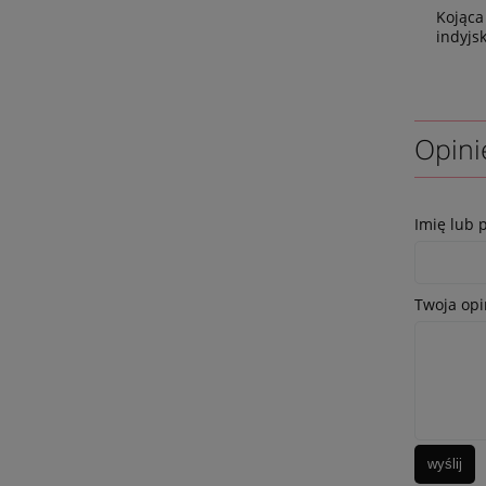
Kojąca
indyjs
Opini
Imię lub 
Twoja opi
wyślij