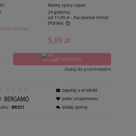
ść:
Mamy spory zapas
w:
24 godziny
od 11,99 zł
- Paczkomat InPost
(Polska)
formy dostawy
5,99 zł
.
DO KOSZYKA
dodaj do przechowalni
zapytaj o produkt
t:
poleć znajomemu
uktu:
BR321
dodaj opinię