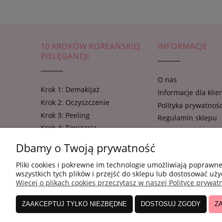
10 KROKÓW KOREAŃSKIEJ
INFORMACJE
PIELĘGANCJI
O nas
Krok 1: Demakijaż
Informacje dla klie
Krok 2: Oczyszczenie
Polityka prywatnośc
Krok 3: Peeling
Regulamin sklepu
Krok 4: Tonizacja
Regulamin konta
Krok 5: Esencja
Regulamin newslet
Dbamy o Twoją prywatność
Krok 6: Ampułka, koncentrat,
serum
Pliki cookies i pokrewne im technologie umożliwiają poprawn
wszystkich tych plików i przejść do sklepu lub dostosować uży
Krok 7: Maseczka w płachcie
Więcej o plikach cookies przeczytasz w naszej Polityce prywatn
Krok 8: Krem pod oczy
Krok 9: Intensywne Nawilżanie
ZAAKCEPTUJ TYLKO NIEZBĘDNE
DOSTOSUJ ZGODY
Z
Krok 10: Ochrona UV