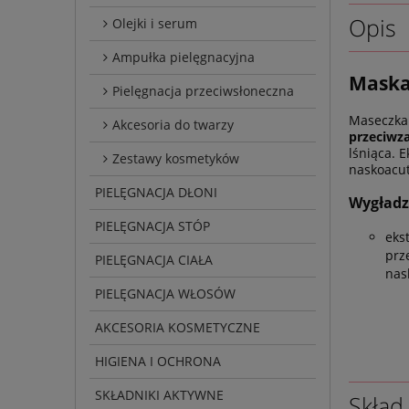
Opis
Olejki i serum
Ampułka pielęgnacyjna
Maska
Pielęgnacja przeciwsłoneczna
Maseczka 
Akcesoria do twarzy
przeciwza
lśniąca. 
Zestawy kosmetyków
naskoacut
PIELĘGNACJA DŁONI
Wygładz
PIELĘGNACJA STÓP
eks
prz
PIELĘGNACJA CIAŁA
nas
PIELĘGNACJA WŁOSÓW
AKCESORIA KOSMETYCZNE
HIGIENA I OCHRONA
SKŁADNIKI AKTYWNE
Skład