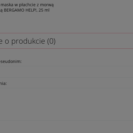
 maska w płachcie z morwą
ką BERGAMO HELP!, 25 ml
e o produkcie (0)
pseudonim:
nia: