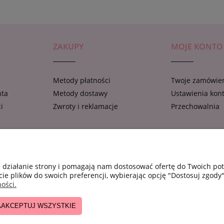
ZAKUPY
MOJE KONTO
Metody płatności
Twoje zamówie
nta
Metody dostawy
Ustawienia kon
i
Zwroty i reklamacje
Przechowalnia
tera
e działanie strony i pomagają nam dostosować ofertę do Twoich p
cie plików do swoich preferencji, wybierając opcję "Dostosuj zgody"
ości.
AAKCEPTUJ WSZYSTKIE