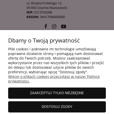
ul. Wojska Polskiego 12,
05-850 Ożarów Mazowiecki
NIP:
5213729288
REGON:
36417096400000
Dbamy o Twoją prywatność
10 KROKÓW KOREAŃSKIEJ PIELĘGANCJI
Pliki cookies i pokrewne im technologie umożliwiają
poprawne działanie strony i pomagają nam dostosować
ofertę do Twoich potrzeb. Możesz zaakceptować
INFORMACJE
wykorzystanie przez nas wszystkich tych plików i przejść
do sklepu lub dostosować użycie plików do swoich
preferencji, wybierając opcję "Dostosuj zgody".
Więcej o plikach cookies przeczytasz w naszej Polityce
ZAKUPY
prywatności.
ZAAKCEPTUJ TYLKO NIEZBĘDNE
MOJE KONTO
DOSTOSUJ ZGODY
WSPÓŁPRACA