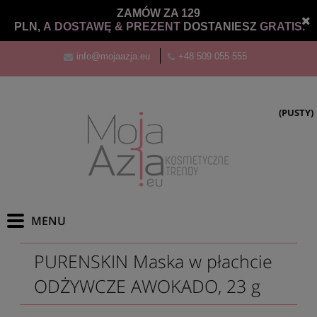
ZAMÓW ZA 129
PLN,
A DOSTAWĘ &
PREZENT
DOSTANIESZ
GRATIS.
info@mojaazja.eu
+48 509 055 555
(PUSTY)
PURENSKIN Maska w płachcie
ODŻYWCZE AWOKADO, 23 g