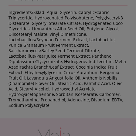
Ingredients/Skład: Aqua, Glycerin, Caprylic/Capric
Triglyceride, Hydrogenated Polyisobutene, Polyglyceryl-3
Distearate, Glyceryl Stearate Citrate, Hydrogenated Coco-
Glycerides, Limnanthes Alba Seed Oil, Butylene Glycol,
Diisostearyl Malate, Vinyl Dimethicone,
Lactobacillus/Soybean Ferment Extract, Lactobacillus
Punica Granatum Fruit Ferment Extract,
Saccharomyces/Barley Seed Ferment Filtrate,
Lactobacillus/Pear Juice Ferment Extract, Panthenol,
Dipotassium Glycyrrhizate, Hydrogeneated Lecithin, Melia
Azadirachta Branch/Leaf Extract, Coccinia Indica Fruit
Extract, Ethylhexylglycerin, Citrus Aurantium Bergamia
Fruit Oil, Lavandula Angustifolia Oil, Anthemis Nobilis
(Chamomile) Flower Oil, Stearic Acid, Palmitic Acid, Oleic
Acid, Stearyl Alcohol, Hydroxyethyl Acrylate,
Hydroxyacetophenone, Sorbitan Isostearate, Carbomer,
Tromethamine, Propanediol, Adenosine, Disodium EDTA,
Sodium Polyacrylate