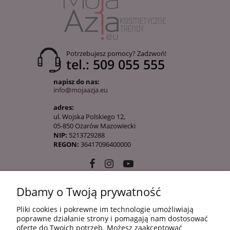
Potrzebujesz pomocy? Zadzwoń!
tel.: 509 055 555
napisz do nas:
info@mojaazja.eu
adres:
ul. Wojska Polskiego 12,
05-850 Ożarów Mazowiecki
NIP:
5213729288
REGON:
36417096400000
Dbamy o Twoją prywatność
10 KROKÓW KOREAŃSKIEJ PIELĘGANCJI
Pliki cookies i pokrewne im technologie umożliwiają
poprawne działanie strony i pomagają nam dostosować
ofertę do Twoich potrzeb. Możesz zaakceptować