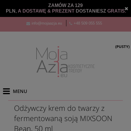
ZAMÓW ZA 129
PLN,
A DOSTAWĘ &
PREZENT
DOSTANIESZ
GRATIS.
info@mojaazja.eu
+48 509 055 555
(PUSTY)
Odżywczy krem do twarzy z
fermentowaną soją MIXSOON
Bean, 50 ml