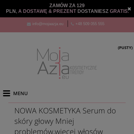
ZAMÓW ZA 129
PLN,
A DOSTAWĘ &
PREZENT
DOSTANIESZ
GRATIS.
info@mojaazja.eu
+48 509 055 555
(PUSTY)
NOWA KOSMETYKA Serum do
skóry głowy Mniej
problemów,więcej włosów