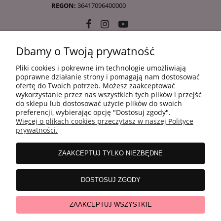
REGON:
36417096400000
Dbamy o Twoją prywatność
10 KROKÓW KOREAŃSKIEJ PIELĘGANCJI
Pliki cookies i pokrewne im technologie umożliwiają
poprawne działanie strony i pomagają nam dostosować
ofertę do Twoich potrzeb. Możesz zaakceptować
INFORMACJE
wykorzystanie przez nas wszystkich tych plików i przejść
do sklepu lub dostosować użycie plików do swoich
preferencji, wybierając opcję "Dostosuj zgody".
Więcej o plikach cookies przeczytasz w naszej Polityce
ZAKUPY
prywatności.
ZAAKCEPTUJ TYLKO NIEZBĘDNE
MOJE KONTO
DOSTOSUJ ZGODY
WSPÓŁPRACA
ZAAKCEPTUJ WSZYSTKIE