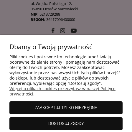
ul. Wojska Polskiego 12,
05-850 Ożarów Mazowiecki
NIP:
5213729288
REGON:
36417096400000
Dbamy o Twoją prywatność
10 KROKÓW KOREAŃSKIEJ PIELĘGANCJI
Pliki cookies i pokrewne im technologie umożliwiają
poprawne działanie strony i pomagają nam dostosować
ofertę do Twoich potrzeb. Możesz zaakceptować
INFORMACJE
wykorzystanie przez nas wszystkich tych plików i przejść
do sklepu lub dostosować użycie plików do swoich
preferencji, wybierając opcję "Dostosuj zgody".
Więcej o plikach cookies przeczytasz w naszej Polityce
ZAKUPY
prywatności.
ZAAKCEPTUJ TYLKO NIEZBĘDNE
MOJE KONTO
DOSTOSUJ ZGODY
WSPÓŁPRACA