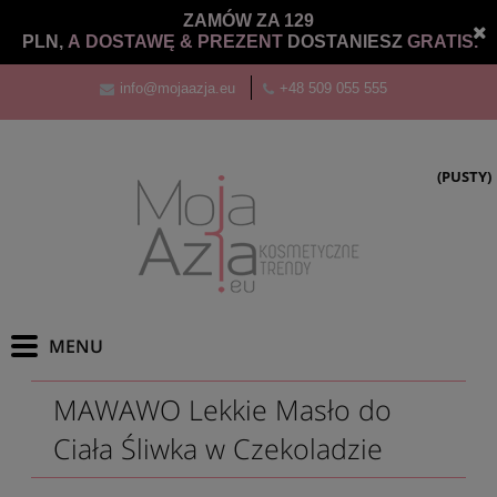
ZAMÓW ZA 129
PLN,
A DOSTAWĘ &
PREZENT
DOSTANIESZ
GRATIS.
info@mojaazja.eu
+48 509 055 555
(PUSTY)
MAWAWO Lekkie Masło do
Ciała Śliwka w Czekoladzie