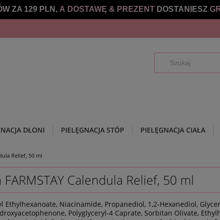
W ZA 129 PLN,
A DOSTAWĘ &
PREZENT
DOSTANIESZ
GR
GNACJA DŁONI
PIELĘGNACJA STÓP
PIELĘGNACJA CIAŁA
la Relief, 50 ml
 FARMSTAY Calendula Relief, 50 ml
tyl Ethylhexanoate, Niacinamide, Propanediol, 1,2-Hexanediol, Glyc
roxyacetophenone, Polyglyceryl-4 Caprate, Sorbitan Olivate, Ethylh