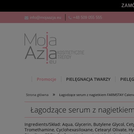
ZAMÓ
info@mojaazja.eu
+48 509 055 555
Promocje
PIELĘGNACJA TWARZY
PIELĘ
»
Strona główna
Łagodzące serum z nagietkiem FARMSTAY Calendu
Łagodzące serum z nagietkiem
Ingredients/Skład: Aqua, Glycerin, Butylene Glycol, Ce
Tromethamine, Cyclohexasiloxane, Cetearyl Olivate, Hyd