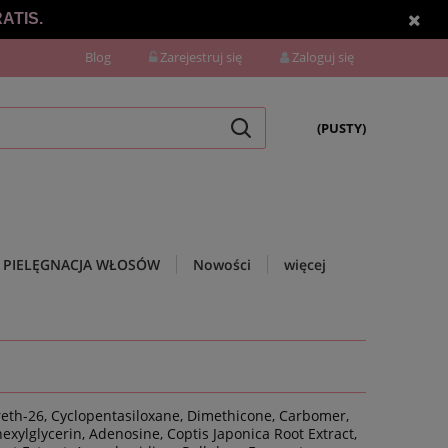
ATIS.
Blog
Zarejestruj się
Zaloguj się
(PUSTY)
PIELĘGNACJA WŁOSÓW
Nowości
więcej
ereth-26, Cyclopentasiloxane, Dimethicone, Carbomer,
exylglycerin, Adenosine, Coptis Japonica Root Extract,