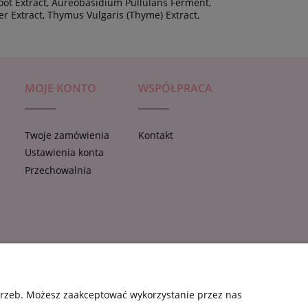
ot Extract, Aureobasidium Pullulans Ferment,
er Extract, Thymus Vulgaris (Thyme) Extract,
MOJE KONTO
WSPÓŁPRACA
Twoje zamówienia
Kontakt
Ustawienia konta
e
Przechowalnia
otrzeb. Możesz zaakceptować wykorzystanie przez nas
.