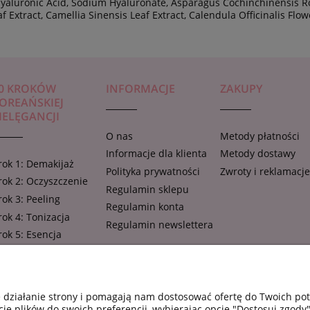
yaluronic Acid, Sodium Hyaluronate, Asparagus Cochinchinensis Ro
Extract, Camellia Sinensis Leaf Extract, Calendula Officinalis Flow
0 KROKÓW
INFORMACJE
ZAKUPY
OREAŃSKIEJ
IELĘGANCJI
O nas
Metody płatności
Informacje dla klienta
Metody dostawy
rok 1: Demakijaż
Polityka prywatności
Zwroty i reklamacj
rok 2: Oczyszczenie
Regulamin sklepu
rok 3: Peeling
Regulamin konta
rok 4: Tonizacja
Regulamin newslettera
rok 5: Esencja
rok 6: Ampułka,
oncentrat, serum
rok 7: Maseczka w
e działanie strony i pomagają nam dostosować ofertę do Twoich p
łachcie
cie plików do swoich preferencji, wybierając opcję "Dostosuj zgody"