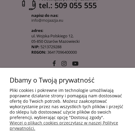
tel.: 509 055 555
napisz do nas:
info@mojaazja.eu
adres:
ul. Wojska Polskiego 12,
05-850 Ożarów Mazowiecki
NIP:
5213729288
REGON:
36417096400000
Dbamy o Twoją prywatność
10 KROKÓW KOREAŃSKIEJ PIELĘGANCJI
Pliki cookies i pokrewne im technologie umożliwiają
poprawne działanie strony i pomagają nam dostosować
ofertę do Twoich potrzeb. Możesz zaakceptować
INFORMACJE
wykorzystanie przez nas wszystkich tych plików i przejść
do sklepu lub dostosować użycie plików do swoich
preferencji, wybierając opcję "Dostosuj zgody".
Więcej o plikach cookies przeczytasz w naszej Polityce
ZAKUPY
prywatności.