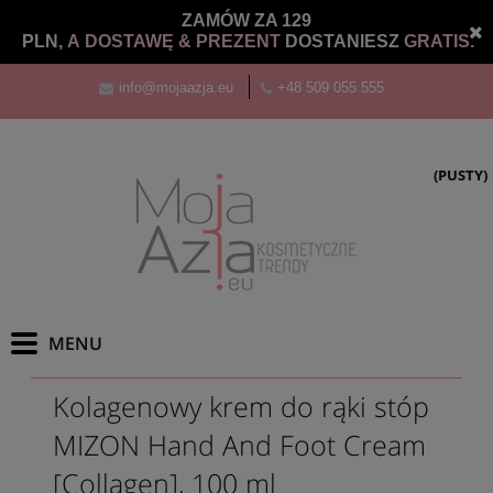
ZAMÓW ZA 129
PLN,
A DOSTAWĘ &
PREZENT
DOSTANIESZ
GRATIS.
info@mojaazja.eu
+48 509 055 555
(PUSTY)
Kolagenowy krem do rąki stóp
MIZON Hand And Foot Cream
[Collagen], 100 ml