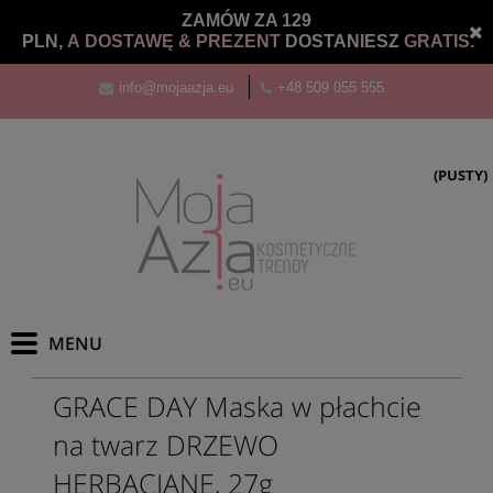
ZAMÓW ZA 129
PLN,
A DOSTAWĘ &
PREZENT
DOSTANIESZ
GRATIS.
info@mojaazja.eu
+48 509 055 555
(PUSTY)
GRACE DAY Maska w płachcie
na twarz DRZEWO
HERBACIANE, 27g