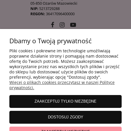
05-850 Ożarów Mazowiecki
NIP:
5213729288
REGON:
36417096400000
Dbamy o Twoją prywatność
10 KROKÓW KOREAŃSKIEJ PIELĘGANCJI
Pliki cookies i pokrewne im technologie umożliwiają
poprawne działanie strony i pomagają nam dostosować
ofertę do Twoich potrzeb. Możesz zaakceptować
INFORMACJE
wykorzystanie przez nas wszystkich tych plików i przejść
do sklepu lub dostosować użycie plików do swoich
preferencji, wybierając opcję "Dostosuj zgody".
Więcej o plikach cookies przeczytasz w naszej Polityce
ZAKUPY
prywatności.
ZAAKCEPTUJ TYLKO NIEZBĘDNE
MOJE KONTO
DOSTOSUJ ZGODY
WSPÓŁPRACA