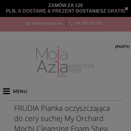
ZAMÓW ZA 129
PLN,
A DOSTAWĘ &
PREZENT
DOSTANIESZ
GRATIS.
info@mojaazja.eu
+48 509 055 555
(PUSTY)
FRUDIA Pianka oczyszczająca
do cery suchej My Orchard
Mochi Cleansing Foam Shea