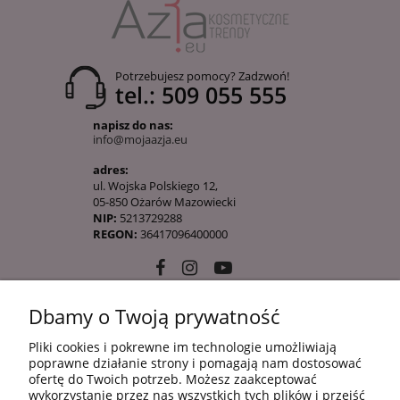
Potrzebujesz pomocy? Zadzwoń!
tel.: 509 055 555
napisz do nas:
info@mojaazja.eu
adres:
ul. Wojska Polskiego 12,
05-850 Ożarów Mazowiecki
NIP:
5213729288
REGON:
36417096400000
Dbamy o Twoją prywatność
10 KROKÓW KOREAŃSKIEJ PIELĘGANCJI
Pliki cookies i pokrewne im technologie umożliwiają
poprawne działanie strony i pomagają nam dostosować
ofertę do Twoich potrzeb. Możesz zaakceptować
INFORMACJE
wykorzystanie przez nas wszystkich tych plików i przejść