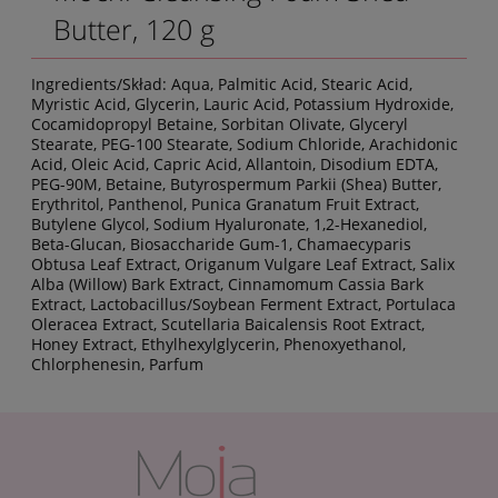
Butter, 120 g
Ingredients/Skład: Aqua, Palmitic Acid, Stearic Acid,
Myristic Acid, Glycerin, Lauric Acid, Potassium Hydroxide,
Cocamidopropyl Betaine, Sorbitan Olivate, Glyceryl
Stearate, PEG-100 Stearate, Sodium Chloride, Arachidonic
Acid, Oleic Acid, Capric Acid, Allantoin, Disodium EDTA,
PEG-90M, Betaine, Butyrospermum Parkii (Shea) Butter,
Erythritol, Panthenol, Punica Granatum Fruit Extract,
Butylene Glycol, Sodium Hyaluronate, 1,2-Hexanediol,
Beta-Glucan, Biosaccharide Gum-1, Chamaecyparis
Obtusa Leaf Extract, Origanum Vulgare Leaf Extract, Salix
Alba (Willow) Bark Extract, Cinnamomum Cassia Bark
Extract, Lactobacillus/Soybean Ferment Extract, Portulaca
Oleracea Extract, Scutellaria Baicalensis Root Extract,
Honey Extract, Ethylhexylglycerin, Phenoxyethanol,
Chlorphenesin, Parfum