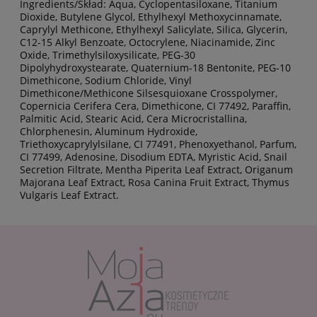
Ingredients/Skład: Aqua, Cyclopentasiloxane, Titanium
Dioxide, Butylene Glycol, Ethylhexyl Methoxycinnamate,
Caprylyl Methicone, Ethylhexyl Salicylate, Silica, Glycerin,
C12-15 Alkyl Benzoate, Octocrylene, Niacinamide, Zinc
Oxide, Trimethylsiloxysilicate, PEG-30
Dipolyhydroxystearate, Quaternium-18 Bentonite, PEG-10
Dimethicone, Sodium Chloride, Vinyl
Dimethicone/Methicone Silsesquioxane Crosspolymer,
Copernicia Cerifera Cera, Dimethicone, CI 77492, Paraffin,
Palmitic Acid, Stearic Acid, Cera Microcristallina,
Chlorphenesin, Aluminum Hydroxide,
Triethoxycaprylylsilane, CI 77491, Phenoxyethanol, Parfum,
CI 77499, Adenosine, Disodium EDTA, Myristic Acid, Snail
Secretion Filtrate, Mentha Piperita Leaf Extract, Origanum
Majorana Leaf Extract, Rosa Canina Fruit Extract, Thymus
Vulgaris Leaf Extract.