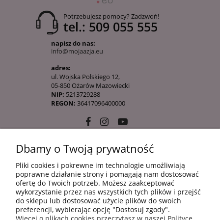
Potrzebujesz pomocy? Zadzwoń!
tel.: 509 055 555
napisz do nas:
info@mojaazja.eu
adres:
ul. Wojska Polskiego 12,
05-850 Ożarów Mazowiecki
NIP:
5213729288
REGON:
36417096400000
Dbamy o Twoją prywatność
10 KROKÓW KOREAŃSKIEJ PIELĘGANCJI
Pliki cookies i pokrewne im technologie umożliwiają
poprawne działanie strony i pomagają nam dostosować
ofertę do Twoich potrzeb. Możesz zaakceptować
INFORMACJE
wykorzystanie przez nas wszystkich tych plików i przejść
do sklepu lub dostosować użycie plików do swoich
preferencji, wybierając opcję "Dostosuj zgody".
Więcej o plikach cookies przeczytasz w naszej Polityce