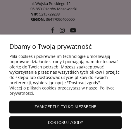
ul. Wojska Polskiego 12,
05-850 Ożarów Mazowiecki
NIP:
5213729288
REGON:
36417096400000
Dbamy o Twoją prywatność
10 KROKÓW KOREAŃSKIEJ PIELĘGANCJI
Pliki cookies i pokrewne im technologie umożliwiają
poprawne działanie strony i pomagają nam dostosować
ofertę do Twoich potrzeb. Możesz zaakceptować
INFORMACJE
wykorzystanie przez nas wszystkich tych plików i przejść
do sklepu lub dostosować użycie plików do swoich
preferencji, wybierając opcję "Dostosuj zgody".
Więcej o plikach cookies przeczytasz w naszej Polityce
ZAKUPY
prywatności.
ZAAKCEPTUJ TYLKO NIEZBĘDNE
MOJE KONTO
DOSTOSUJ ZGODY
WSPÓŁPRACA