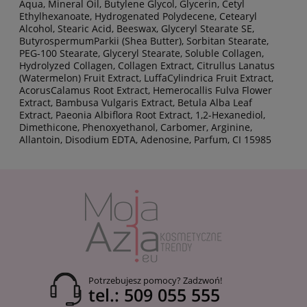
Aqua, Mineral Oil, Butylene Glycol, Glycerin, Cetyl
Ethylhexanoate, Hydrogenated Polydecene, Cetearyl
Alcohol, Stearic Acid, Beeswax, Glyceryl Stearate SE,
ButyrospermumParkii (Shea Butter), Sorbitan Stearate,
PEG-100 Stearate, Glyceryl Stearate, Soluble Collagen,
Hydrolyzed Collagen, Collagen Extract, Citrullus Lanatus
(Watermelon) Fruit Extract, LuffaCylindrica Fruit Extract,
AcorusCalamus Root Extract, Hemerocallis Fulva Flower
Extract, Bambusa Vulgaris Extract, Betula Alba Leaf
Extract, Paeonia Albiflora Root Extract, 1,2-Hexanediol,
Dimethicone, Phenoxyethanol, Carbomer, Arginine,
Allantoin, Disodium EDTA, Adenosine, Parfum, CI 15985
Potrzebujesz pomocy? Zadzwoń!
tel.: 509 055 555