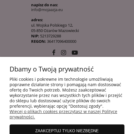
napisz do nas:
info@mojaazja.eu
adres:
ul. Wojska Polskiego 12,
05-850 Ożarów Mazowiecki
NIP:
5213729288
REGON:
36417096400000
Dbamy o Twoją prywatność
10 KROKÓW KOREAŃSKIEJ PIELĘGANCJI
Pliki cookies i pokrewne im technologie umożliwiają
poprawne działanie strony i pomagają nam dostosować
ofertę do Twoich potrzeb. Możesz zaakceptować
INFORMACJE
wykorzystanie przez nas wszystkich tych plików i przejść
do sklepu lub dostosować użycie plików do swoich
preferencji, wybierając opcję "Dostosuj zgody".
Więcej o plikach cookies przeczytasz w naszej Polityce
ZAKUPY
prywatności.
ZAAKCEPTUJ TYLKO NIEZBĘDNE
MOJE KONTO