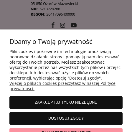
05-850 Ożarów Mazowiecki
NIP:
5213729288
REGON:
36417096400000
Dbamy o Twoją prywatność
10 KROKÓW KOREAŃSKIEJ PIELĘGANCJI
Pliki cookies i pokrewne im technologie umożliwiają
poprawne działanie strony i pomagają nam dostosować
ofertę do Twoich potrzeb. Możesz zaakceptować
INFORMACJE
wykorzystanie przez nas wszystkich tych plików i przejść
do sklepu lub dostosować użycie plików do swoich
preferencji, wybierając opcję "Dostosuj zgody".
Więcej o plikach cookies przeczytasz w naszej Polityce
ZAKUPY
prywatności.
ZAAKCEPTUJ TYLKO NIEZBĘDNE
MOJE KONTO
DOSTOSUJ ZGODY
WSPÓŁPRACA