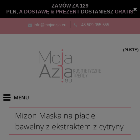
ZAMÓW ZA 129
PLN,
A DOSTAWĘ &
PREZENT
DOSTANIESZ
GRATIS.
info@mojaazja.eu
+48 509 055 555
(PUSTY)
Mizon Maska na płacie
bawełny z ekstraktem z cytryny