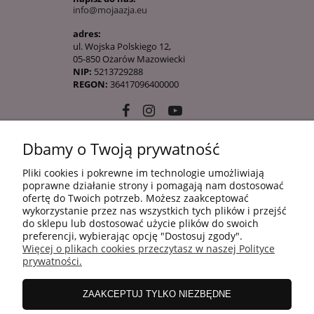
info@mojaazja.eu
adres:
ul. Wojska Polskiego 12,
05-850 Ożarów Mazowiecki
NIP:
5213729288
REGON:
36417096400000
Dbamy o Twoją prywatność
10 KROKÓW KOREAŃSKIEJ PIELĘGANCJI
Pliki cookies i pokrewne im technologie umożliwiają
poprawne działanie strony i pomagają nam dostosować
ofertę do Twoich potrzeb. Możesz zaakceptować
INFORMACJE
wykorzystanie przez nas wszystkich tych plików i przejść
do sklepu lub dostosować użycie plików do swoich
preferencji, wybierając opcję "Dostosuj zgody".
Więcej o plikach cookies przeczytasz w naszej Polityce
ZAKUPY
prywatności.
ZAAKCEPTUJ TYLKO NIEZBĘDNE
MOJE KONTO