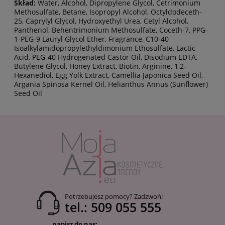
Skład:
Water, Alcohol, Dipropylene Glycol, Cetrimonium
Methosulfate, Betane, Isopropyl Alcohol, Octyldodeceth-
25, Caprylyl Glycol, Hydroxyethyl Urea, Cetyl Alcohol,
Panthenol, Behentrimonium Methosulfate, Coceth-7, PPG-
1-PEG-9 Lauryl Glycol Ether, Fragrance, C10-40
Isoalkylamidopropylethyldimonium Ethosulfate, Lactic
Acid, PEG-40 Hydrogenated Castor Oil, Disodium EDTA,
Butylene Glycol, Honey Extract, Biotin, Arginine, 1,2-
Hexanediol, Egg Yolk Extract, Camellia Japonica Seed Oil,
Argania Spinosa Kernel Oil, Helianthus Annus (Sunflower)
Seed Oil
Potrzebujesz pomocy? Zadzwoń!
tel.: 509 055 555
napisz do nas: