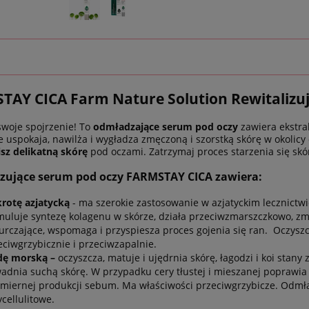
TAY CICA
Farm Nature Solution Rewitalizu
woje spojrzenie! To
odmładzające serum pod oczy
zawiera ekstrakt
e uspokaja, nawilża i wygładza zmęczoną i szorstką skórę w okolicy 
isz delikatną skórę
pod oczami. Zatrzymaj proces starzenia się skór
izujące serum pod oczy FARMSTAY CICA zawiera:
rotę azjatycką
- ma szerokie zastosowanie w azjatyckim lecznict
muluje syntezę kolagenu w skórze, działa przeciwzmarszczkowo, zmn
urczające, wspomaga i przyspiesza proces gojenia się ran. Oczyszcz
eciwgrzybicznie i przeciwzapalnie.
ę morską –
oczyszcza, matuje i ujędrnia skórę, łagodzi i koi sta
adnia suchą skórę. W przypadku cery tłustej i mieszanej poprawia
miernej produkcji sebum. Ma właściwości przeciwgrzybicze. Odmładz
ycellulitowe.