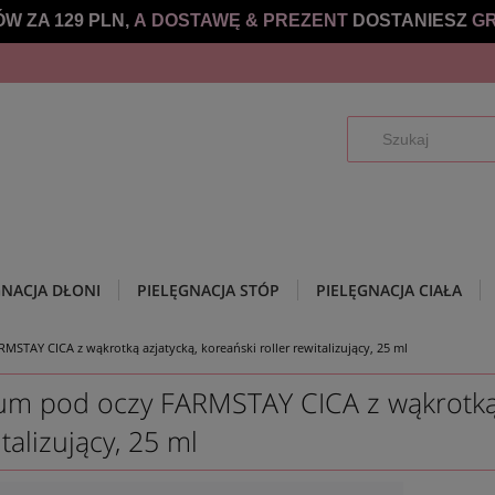
W ZA 129 PLN,
A DOSTAWĘ &
PREZENT
DOSTANIESZ
GR
GNACJA DŁONI
PIELĘGNACJA STÓP
PIELĘGNACJA CIAŁA
STAY CICA z wąkrotką azjatycką, koreański roller rewitalizujący, 25 ml
um pod oczy FARMSTAY CICA z wąkrotką a
talizujący, 25 ml