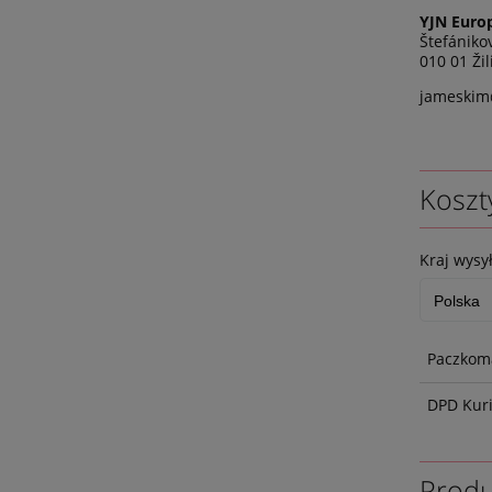
YJN Europ
Štefániko
010 01 Žil
jameskim@
Koszt
Kraj wysył
Paczkoma
DPD Kur
Produ