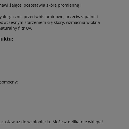
 nawilżające, pozostawia skórę promienną i
yalergiczne, przeciwhistaminowe, przeciwzapalne i
rzedwczesnym starzeniem się skóry, wzmacnia włókna
turalny filtr UV.
duktu:
 pomocny:
Pozostaw aż do wchłonięcia. Możesz delikatnie wklepać