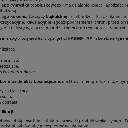
iąg z cyprysika tępołuskowego -
ma działanie kojące, łagodzące i
łodzoną.
iąg z korzenia tarczycy bajkalskiej -
ma bardzo silne działanie ant
yoksydacyjne. Rewelacyjnie łagodzi podrażnienia, chroni przed p
agenu i elastyny, a także pobudza komórki do regeneracji. Stanowi na
od oczy z wąkrotką azjatycką FARMSTAY - działanie pro
ilżające,
ce,
enerujące,
ładzające,
eciwzmarszczkowe.
skór oraz defekty kosmetyczne
, dla których ten produkt może być
dy rodzaj skóry,
a sucha,
 dojrzała.
likacji:
dpowiednią ilość i delikatnie rozprowadź produkt w okolicy oczu. 
szkami palców, aby przyspieszyć wchłanianie.