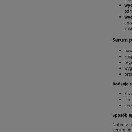
wyc
odm
wyc
ant
kol
Serum p
naw
koją
reg
wyg
prz
Rodzaje 
każ
cer
cera
Sposób ap
Nabierz o
serum opu