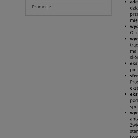
ade
Promocje
dzi
prz
mię
wyc
Ocz
wyci
trą
ma 
skór
eks
pie
sfe
Pro
eks
eks
pod
spo
wyc
ant
Zwi
sta
kom