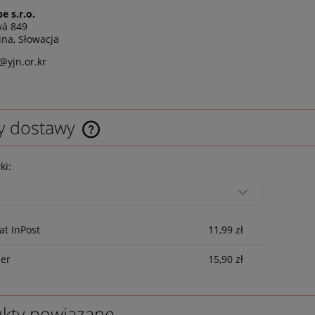
e s.r.o.
vá 849
ina, Słowacja
yjn.or.kr
y dostawy
ki:
t InPost
11,99 zł
ier
15,90 zł
kty powiązane