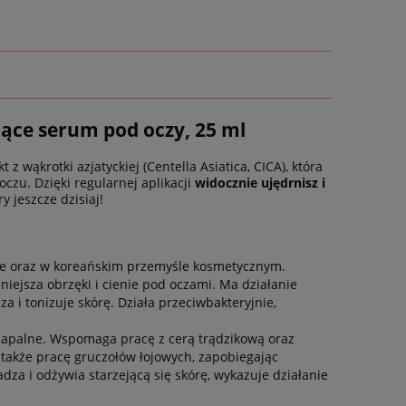
jące serum pod oczy, 25 ml
 z wąkrotki azjatyckiej (Centella Asiatica, CICA), która
oczu. Dzięki regularnej aplikacji
widocznie ujędrnisz i
y jeszcze dzisiaj!
wie oraz w koreańskim przemyśle kosmetycznym.
iejsza obrzęki i cienie pod oczami. Ma działanie
a i tonizuje skórę. Działa przeciwbakteryjnie,
ny zapalne. Wspomaga pracę z cerą trądzikową oraz
 także pracę gruczołów łojowych, zapobiegając
a i odżywia starzejącą się skórę, wykazuje działanie