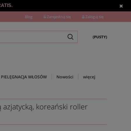
ATIS.
Blog
Zarejestruj się
Zaloguj się
(PUSTY)
PIELĘGNACJA WŁOSÓW
Nowości
więcej
zjatycką, koreański roller