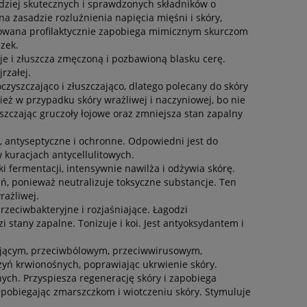
dziej skutecznych i sprawdzonych składników o
 zasadzie rozluźnienia napięcia mięśni i skóry,
osowana profilaktycznie zapobiega mimicznym skurczom
zek.
uje i złuszcza zmęczoną i pozbawioną blasku cerę.
rzałej.
oczyszczająco i złuszczająco, dlatego polecany do skóry
ież w przypadku skóry wrażliwej i naczyniowej, bo nie
zczając gruczoły łojowe oraz zmniejsza stan zapalny
, antyseptyczne i ochronne. Odpowiedni jest do
 kuracjach antycellulitowych.
ki fermentacji, intensywnie nawilża i odżywia skórę.
ń, ponieważ neutralizuje toksyczne substancje. Ten
rażliwej.
rzeciwbakteryjne i rozjaśniające. Łagodzi
i stany zapalne. Tonizuje i koi. Jest antyoksydantem i
ującym, przeciwbólowym, przeciwwirusowym,
yń krwionośnych, poprawiając ukrwienie skóry.
ych. Przyspiesza regenerację skóry i zapobiega
pobiegając zmarszczkom i wiotczeniu skóry. Stymuluje