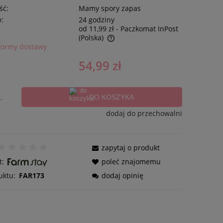
ść:
Mamy spory zapas
w:
24 godziny
od 11,99 zł
- Paczkomat InPost
(Polska)
formy dostawy
54,99 zł
.
DO KOSZYKA
dodaj do przechowalni
zapytaj o produkt
t:
poleć znajomemu
uktu:
FAR173
dodaj opinię