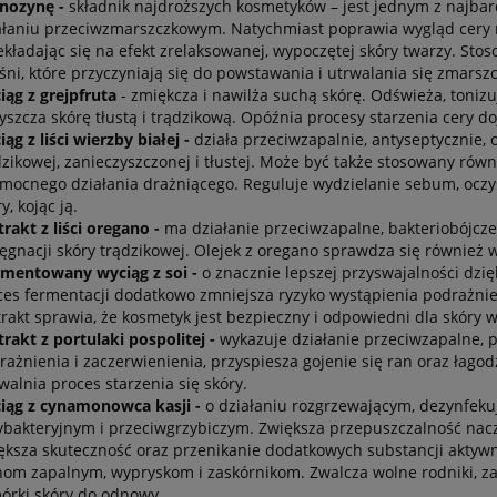
nozynę -
składnik najdroższych kosmetyków – jest jednym z najbar
ałaniu przeciwzmarszczkowym. Natychmiast poprawia wygląd cery na
ekładając się na efekt zrelaksowanej, wypoczętej skóry twarzy. St
śni, które przyczyniają się do powstawania i utrwalania się zmarszc
iąg z grejpfruta
- zmiękcza i nawilża suchą skórę. Odświeża, toniz
yszcza skórę tłustą i trądzikową. Opóźnia procesy starzenia cery doj
ąg z liści wierzby białej -
działa przeciwzapalnie, antyseptycznie, 
dzikowej, zanieczyszczonej i tłustej. Może być także stosowany równ
mocnego działania drażniącego. Reguluje wydzielanie sebum, oczys
y, kojąc ją.
trakt z liści oregano -
ma działanie przeciwzapalne, bakteriobójcze
lęgnacji skóry trądzikowej. Olejek z oregano sprawdza się również w
rmentowany wyciąg z soi -
o znacznie lepszej przyswajalności dzię
ces fermentacji dodatkowo zmniejsza ryzyko wystąpienia podrażnie
trakt sprawia, że kosmetyk jest bezpieczny i odpowiedni dla skóry w
trakt z portulaki pospolitej -
wykazuje działanie przeciwzapalne, p
rażnienia i zaczerwienienia, przyspiesza gojenie się ran oraz łagodz
walnia proces starzenia się skóry.
iąg z cynamonowca kasji -
o działaniu rozgrzewającym, dezynfek
ybakteryjnym i przeciwgrzybiczym. Zwiększa przepuszczalność nacz
ększa skuteczność oraz przenikanie dodatkowych substancji aktywn
nom zapalnym, wypryskom i zaskórnikom. Zwalcza wolne rodniki, za
órki skóry do odnowy.