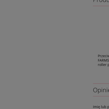
Przeci
FARMS
roller 
Opini
Imię lub 