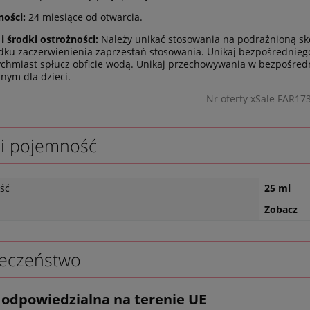
ności:
24 miesiące od otwarcia.
 i środki ostrożności:
Należy unikać stosowania na podrażnioną sk
ku zaczerwienienia zaprzestań stosowania. Unikaj bezpośredniego
ychmiast spłucz obficie wodą. Unikaj przechowywania w bezpośred
nym dla dzieci.
Nr oferty xSale FAR17
 i pojemność
ść
25 ml
Zobacz
eczeństwo
odpowiedzialna na terenie UE