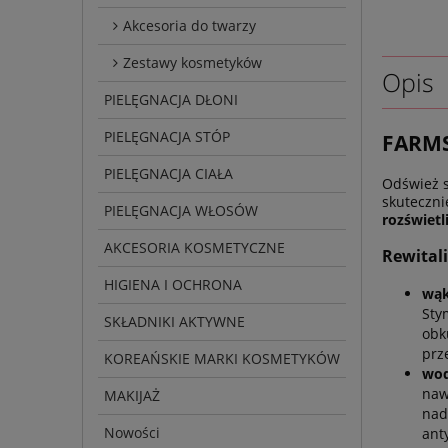
Akcesoria do twarzy
Zestawy kosmetyków
Opis
PIELĘGNACJA DŁONI
PIELĘGNACJA STÓP
FARMS
PIELĘGNACJA CIAŁA
Odśwież s
skuteczni
PIELĘGNACJA WŁOSÓW
rozświetl
AKCESORIA KOSMETYCZNE
Rewital
HIGIENA I OCHRONA
wąk
Sty
SKŁADNIKI AKTYWNE
obk
prz
KOREAŃSKIE MARKI KOSMETYKÓW
wod
naw
MAKIJAŻ
nad
Nowości
ant