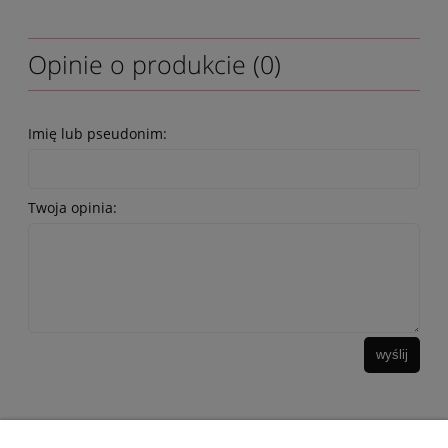
Opinie o produkcie (0)
Imię lub pseudonim:
Twoja opinia:
wyślij