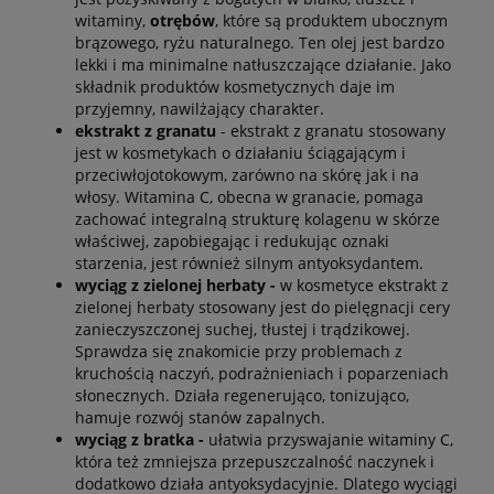
witaminy,
otrębów
, które są produktem ubocznym
brązowego, ryżu naturalnego. Ten olej jest bardzo
lekki i ma minimalne natłuszczające działanie. Jako
składnik produktów kosmetycznych daje im
przyjemny, nawilżający charakter.
ekstrakt z granatu
- ekstrakt z granatu stosowany
jest w kosmetykach o działaniu ściągającym i
przeciwłojotokowym, zarówno na skórę jak i na
włosy. Witamina C, obecna w granacie, pomaga
zachować integralną strukturę kolagenu w skórze
właściwej, zapobiegając i redukując oznaki
starzenia, jest również silnym antyoksydantem.
wyciąg z zielonej herbaty -
w kosmetyce ekstrakt z
zielonej herbaty stosowany jest do pielęgnacji cery
zanieczyszczonej suchej, tłustej i trądzikowej.
Sprawdza się znakomicie przy problemach z
kruchością naczyń, podrażnieniach i poparzeniach
słonecznych. Działa regenerująco, tonizująco,
hamuje rozwój stanów zapalnych.
wyciąg z bratka -
ułatwia przyswajanie witaminy C,
która też zmniejsza przepuszczalność naczynek i
dodatkowo działa antyoksydacyjnie. Dlatego wyciągi