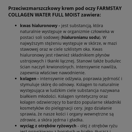
Przeciwzmarszczkowy krem pod oczy FARMSTAY
COLLAGEN WATER FULL MOIST zawiera:
kwas hialuronowy -
jest substancją, która
naturalnie występuje w organizmie człowieka w
postaci soli sodowej (
hialuronianu sodu
). W
najwyższym stężeniu występuje w skórze, w mazi
stawowej oraz w ciele szklistym oka. Kwas
hialuronowy jest również składnikiem płynów
ustrojowych i tkanki łącznej. Stanowi także budulec
ścian naczyń krwionośnych. Intensywnie nawilża,
zapewnia właściwe nawodnienie.
kolagen -
intensywnie odżywia, poprawia jędrność i
stymuluje skórę do odnowy. Kolagen to naturalnie
występująca w ludzkim ciele substancja nazywana
białkiem młodości. Kolagen syntetyczny oraz
kolagen odzwierzęcy to bardzo popularne składniki
kosmetyków do pielęgnacji cery. Jego działanie
sprawia, że nasze kości i organy wewnętrzne są
zdrowie, a skóra jędrna i gładka.
wyciąg z otrębów ryżowych
- olej z otrębów ryżu
jest pozyskiwany z bogatych w białko, tłuszcz i