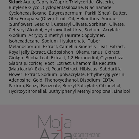
Skład:
Aqua, Caprylic/Capric Triglyceride, Glycerin,
Butylene Glycol, Cyclopentasiloxane, Niacinamide,
Cyclohexasiloxane, Butyrospermum Parkii (Shea) Butter,
Olea Europaea (Olive) Fruit Oil, Helianthus Annuus
(Sunflower) Seed Oil, Cetearyl Olivate, Sorbitan Olivate,
Cetearyl Alcohol, Hydroxyethyl Urea, Sodium Acrylate
/Sodium Acryloyldimethyl Taurate Copolymer,
Isohexadecane, Sodium Hyaluronate, Tuber
Melanosporum Extract, Camellia Sinensis Leaf Extract,
Royal Jelly Extract, Cladosiphon Okamuranus Extract,
Ginkgo Biloba Leaf Extract, 1,2-Hexanediol, Glycyrrhiza
Glabra (Licorice) Root Extract, Chamomilla Recutita
(Matricaria) Extract, Pearl Extract, Hibiscus Sabdariffa
Flower Extract, Sodium polyacrylate, Ethylhexylglycerin,
Adenosine, Gold, Phenoxyethanol, Disodium EDTA,
Parfum, Benzyl Benzoate, Benzyl Salicylate, Citronellol,
Hydroxycitronellal, Buthylphenyl Methylpropional, Linalool