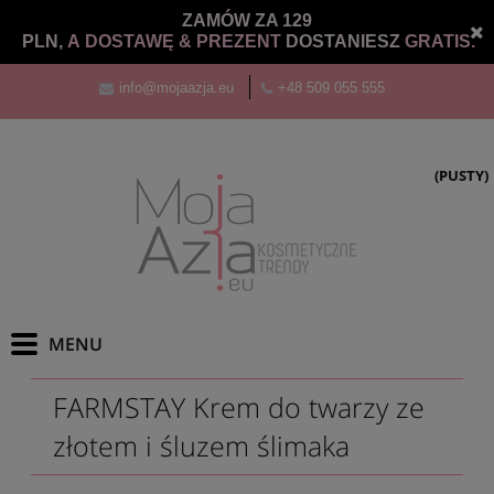
ZAMÓW ZA 129
PLN,
A DOSTAWĘ &
PREZENT
DOSTANIESZ
GRATIS.
info@mojaazja.eu
+48 509 055 555
(PUSTY)
FARMSTAY Krem do twarzy ze
złotem i śluzem ślimaka