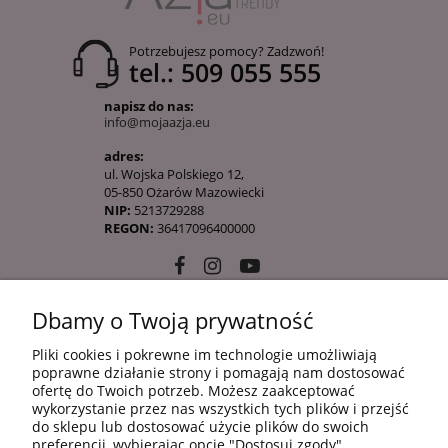
Potrzebujesz pomocy? Zadzwoń!
tel.: 509 055 555
napisz do nas:
info@mojaazja.eu
adres:
ul. Wojska Polskiego 12,
05-850 Ożarów Mazowiecki
NIP:
5213729288
REGON:
36417096400000
Dbamy o Twoją prywatność
10 KROKÓW KOREAŃSKIEJ PIELĘGANCJI
Pliki cookies i pokrewne im technologie umożliwiają
poprawne działanie strony i pomagają nam dostosować
ofertę do Twoich potrzeb. Możesz zaakceptować
INFORMACJE
wykorzystanie przez nas wszystkich tych plików i przejść
do sklepu lub dostosować użycie plików do swoich
preferencji, wybierając opcję "Dostosuj zgody".