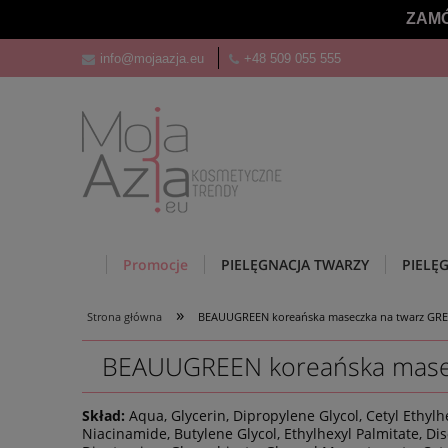
ZAMÓ
info@mojaazja.eu
+48 509 055 555
Promocje
PIELĘGNACJA TWARZY
PIELĘ
»
Strona główna
BEAUUGREEN koreańska maseczka na twarz GR
BEAUUGREEN koreańska masec
Skład:
Aqua, Glycerin, Dipropylene Glycol, Cetyl Ethy
Niacinamide, Butylene Glycol, Ethylhexyl Palmitate, Di