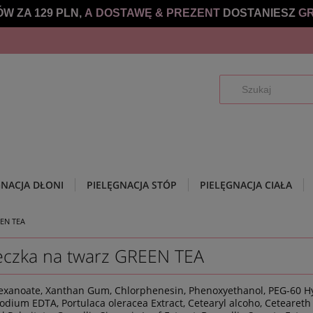
W ZA 129 PLN,
A DOSTAWĘ &
PREZENT
DOSTANIESZ
GR
GNACJA DŁONI
PIELĘGNACJA STÓP
PIELĘGNACJA CIAŁA
EEN TEA
zka na twarz GREEN TEA
lhexanoate, Xanthan Gum, Chlorphenesin, Phenoxyethanol, PEG-60 Hy
sodium EDTA, Portulaca oleracea Extract, Cetearyl alcoho, Ceteareth