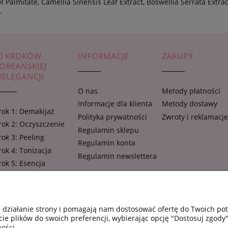
l Palmitate, Camellia Sinensis Leaf Extract, Boswellia Serrata Extr
.
0 KROKÓW
INFORMACJE
ZAKUPY
OREAŃSKIEJ
IELĘGANCJI
O nas
Metody płatności
Informacje dla klienta
Metody dostawy
rok 1: Demakijaż
Polityka prywatności
Zwroty i reklamacj
rok 2: Oczyszczenie
Regulamin sklepu
rok 3: Peeling
Regulamin konta
rok 4: Tonizacja
Regulamin newslettera
rok 5: Esencja
rok 6: Ampułka,
oncentrat, serum
rok 7: Maseczka w
e działanie strony i pomagają nam dostosować ofertę do Twoich p
łachcie
cie plików do swoich preferencji, wybierając opcję "Dostosuj zgody"
rok 8: Krem pod oczy
ości.