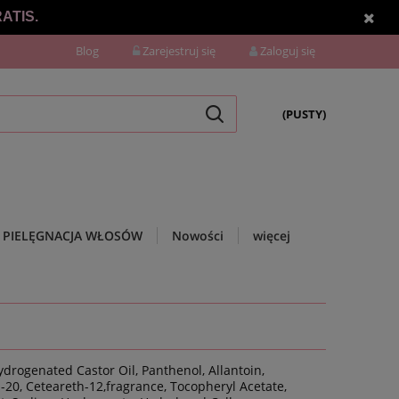
ATIS.
Blog
Zarejestruj się
Zaloguj się
(PUSTY)
PIELĘGNACJA WŁOSÓW
Nowości
więcej
drogenated Castor Oil, Panthenol, Allantoin,
 -20, Ceteareth-12,fragrance, Tocopheryl Acetate,