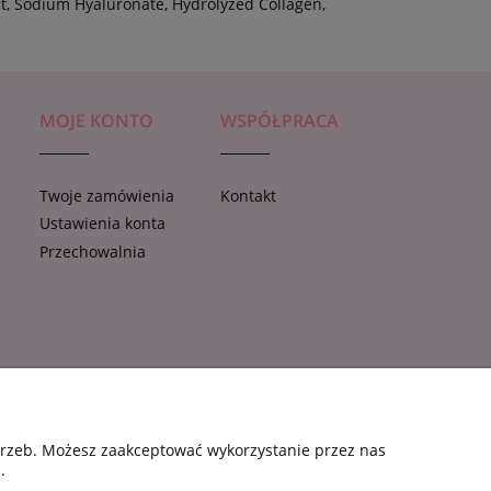
act, Sodium Hyaluronate, Hydrolyzed Collagen,
MOJE KONTO
WSPÓŁPRACA
Twoje zamówienia
Kontakt
Ustawienia konta
e
Przechowalnia
otrzeb. Możesz zaakceptować wykorzystanie przez nas
.