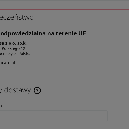
eczeństwo
odpowiedzialna na terenie UE
sp.z o.o. sp.k.
a Polskiego 12
cierzysz, Polska
ncare.pl
y dostawy
ki: