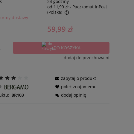
w:
24 godziny
od 11,99 zł
- Paczkomat InPost
(Polska)
formy dostawy
59,99 zł
.
DO KOSZYKA
dodaj do przechowalni
zapytaj o produkt
t:
poleć znajomemu
uktu:
BR103
dodaj opinię