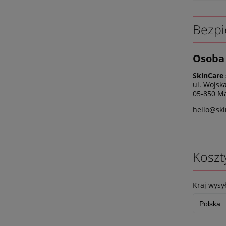
Bezpi
Osoba 
SkinCare 
ul. Wojsk
05-850 Ma
hello@ski
Koszt
Kraj wysył