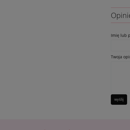
Opini
Imię lub 
Twoja opi
wyślij