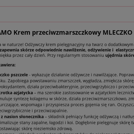
MO Krem przeciwzmarszczkowy MLECZKO 
ta w naturze! Odżywczy krem pielęgnacyjny na twarz o dodatkowym 
zapewnia skórze odpowiednie nawilżenie, odżywienie i elastycz
miękka przez cały dzień. Przy regularnym stosowaniu
ujędrnia skór
zawiera:
czko pszczele
- wykazuje działanie odżywcze i nawilżające. Poprawia
sku. Zapobiega powstawaniu zmarszczek, wygładza, zmiękcza skórę, 
yoksydantem, działa przeciwbakteryjnie, przeciwgrzybiczo i przeciw
rotka azjatycka
– ma szerokie zastosowanie w azjatyckim lecznic
muluje syntezę kolagenu w skórze, działa przeciwzmarszczkowo, zmn
urczające, wspomaga i przyspiesza proces gojenia się ran. Oczyszcza
eciwgrzybicznie i przeciwzapalnie.
j z nasion słonecznika
– składnik pełniący funkcję odżywczą i natłu
imalizuje stany zapalne, łagodzi i koi. Dogłębnie pielęgnuje skórę t
ostawiając skórę nieziemsko zdrową.