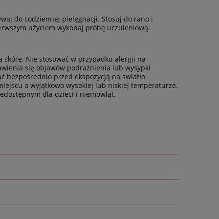
waj do codziennej pielęgnacji. Stosuj do rano i
 pierwszym użyciem wykonaj próbę uczuleniową.
skórę. Nie stosować w przypadku alergii na
awienia się objawów podrażnienia lub wysypki
ać bezpośrednio przed ekspozycją na światło
ejscu o wyjątkowo wysokiej lub niskiej temperaturze.
iedostępnym dla dzieci i niemowląt.