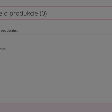
e o produkcie (0)
pseudonim:
nia: