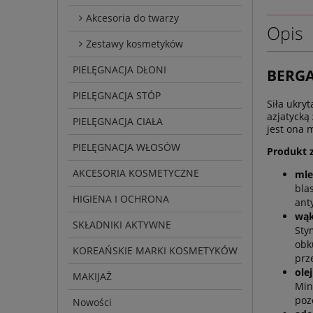
Akcesoria do twarzy
Opis
Zestawy kosmetyków
PIELĘGNACJA DŁONI
BERGA
PIELĘGNACJA STÓP
Siła ukry
azjatycką
PIELĘGNACJA CIAŁA
jest ona 
PIELĘGNACJA WŁOSÓW
Produkt 
AKCESORIA KOSMETYCZNE
mle
bla
HIGIENA I OCHRONA
ant
wąk
SKŁADNIKI AKTYWNE
Sty
obk
KOREAŃSKIE MARKI KOSMETYKÓW
prz
ole
MAKIJAŻ
Min
poz
Nowości