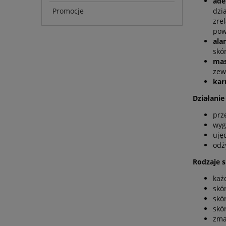
ad
Promocje
dzi
zre
pow
ala
skór
mas
zew
ka
Działanie
prz
wyg
uję
odż
Rodzaje 
każ
skó
skó
skór
zma