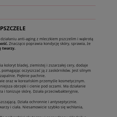
PSZCZELE
działaniu anti-aging z mleczkiem pszczelim i wąkrotą
ność.
Znacząco poprawia kondycję skóry, sprawia, że
ę twarzy.
 koloryt bladej, ziemistej i zszarzałej cery, dodaje
pomagając oczyszczać ją z zaskórników. Jest silnym
zapalnie. Pięknie pachnie.
twie oraz w koreańskim przemyśle kosmetycznym.
iejsza obrzęki i cienie pod oczami. Ma działanie
 i tonizuje skórę. Działa przeciwbakteryjnie,
szczającą. Działa ochronnie i antyseptycznie.
warzy i ciała. Niesamowicie szybko się wchłania,