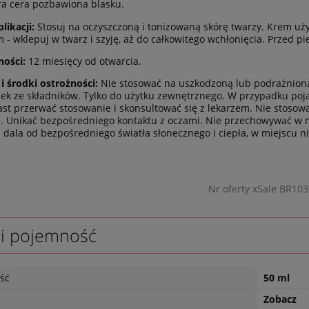
ra cera pozbawiona blasku.
likacji:
Stosuj na oczyszczoną i tonizowaną skórę twarzy. Krem uży
 - wklepuj w twarz i szyję, aż do całkowitego wchłonięcia. Przed
ności:
12 miesięcy od otwarcia.
 i środki ostrożności:
Nie stosować na uszkodzoną lub podrażnioną 
iek ze składników. Tylko do użytku zewnętrznego. W przypadku poj
st przerwać stosowanie i skonsultować się z lekarzem. Nie stosow
. Unikać bezpośredniego kontaktu z oczami. Nie przechowywać w mi
 dala od bezpośredniego światła słonecznego i ciepła, w miejscu n
Nr oferty xSale BR103
 i pojemność
ść
50 ml
Zobacz