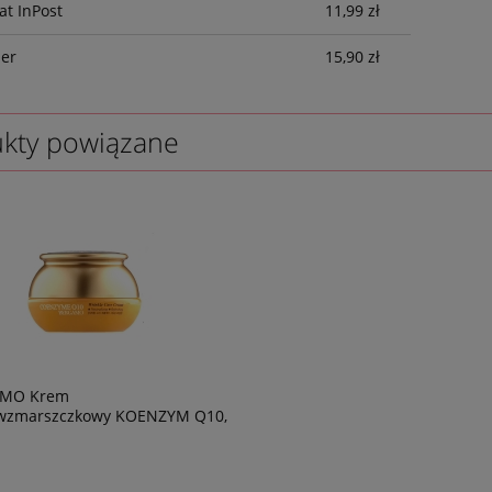
t InPost
11,99 zł
ier
15,90 zł
kty powiązane
MO Krem
iwzmarszczkowy KOENZYM Q10,