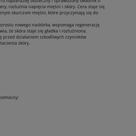
 To najbardziej skuteczny i sprawdzony składnik o
 rozluźnia napięcia mięśni i skóry. Cera staje się
znym skurczom mięśni, które przyczyniają się do
ę wzrostu nowego naskórka, wspomaga regenerację
wia, że skóra staje się gładka i rozluźniona.
rę przed działaniem szkodliwych czynników
tarzenia skóry.
 pomocny: