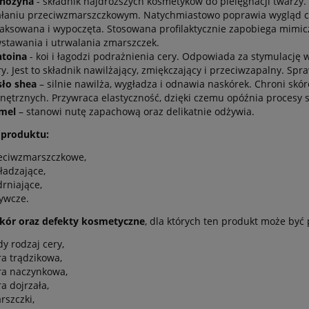
enozyna
- składnik najdroższych kosmetyków do pielęgnacji twarzy.
ałaniu przeciwzmarszczkowym. Natychmiastowo poprawia wygląd cery,
laksowana i wypoczęta. Stosowana profilaktycznie zapobiega mimic
stawania i utrwalania zmarszczek.
ntoina
- koi i łagodzi podrażnienia cery. Odpowiada za stymulacj
y. Jest to składnik nawilżający, zmiękczający i przeciwzapalny. Spra
ło shea
– silnie nawilża, wygładza i odnawia naskórek. Chroni skó
nętrznych. Przywraca elastyczność, dzięki czemu opóźnia procesy s
rmel
– stanowi nutę zapachową oraz delikatnie odżywia.
 produktu:
eciwzmarszczkowe,
ładzające,
drniające,
ywcze.
skór oraz defekty kosmetyczne
, dla których ten produkt może być
dy rodzaj cery,
ra trądzikowa,
ra naczynkowa,
a dojrzała,
rszczki,