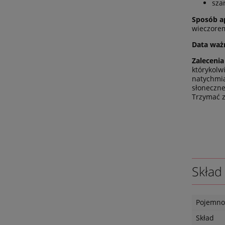
sza
Sposób ap
wieczorem
Data waż
Zalecenia
którykolw
natychmia
słoneczne
Trzymać z
Skład
Pojemno
Skład