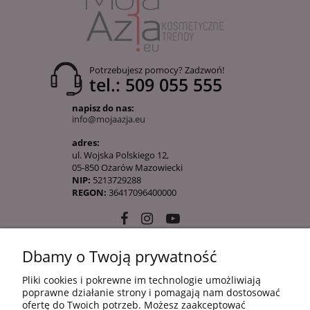
Potrzebujesz pomocy? Zadzwoń!
tel.: 509 055 555
napisz do nas:
info@mojaazja.eu
adres:
ul. Wojska Polskiego 12,
05-850 Ożarów Mazowiecki
NIP:
5213729288
REGON:
36417096400000
Dbamy o Twoją prywatność
10 KROKÓW KOREAŃSKIEJ PIELĘGANCJI
Pliki cookies i pokrewne im technologie umożliwiają
poprawne działanie strony i pomagają nam dostosować
ofertę do Twoich potrzeb. Możesz zaakceptować