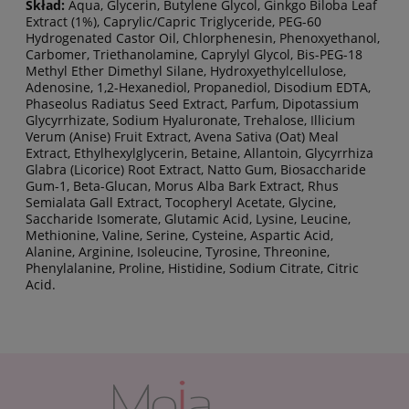
Skład:
Aqua, Glycerin, Butylene Glycol, Ginkgo Biloba Leaf
Extract (1%), Caprylic/Capric Triglyceride, PEG-60
Hydrogenated Castor Oil, Chlorphenesin, Phenoxyethanol,
Carbomer, Triethanolamine, Caprylyl Glycol, Bis-PEG-18
Methyl Ether Dimethyl Silane, Hydroxyethylcellulose,
Adenosine, 1,2-Hexanediol, Propanediol, Disodium EDTA,
Phaseolus Radiatus Seed Extract, Parfum, Dipotassium
Glycyrrhizate, Sodium Hyaluronate, Trehalose, Illicium
Verum (Anise) Fruit Extract, Avena Sativa (Oat) Meal
Extract, Ethylhexylglycerin, Betaine, Allantoin, Glycyrrhiza
Glabra (Licorice) Root Extract, Natto Gum, Biosaccharide
Gum-1, Beta-Glucan, Morus Alba Bark Extract, Rhus
Semialata Gall Extract, Tocopheryl Acetate, Glycine,
Saccharide Isomerate, Glutamic Acid, Lysine, Leucine,
Methionine, Valine, Serine, Cysteine, Aspartic Acid,
Alanine, Arginine, Isoleucine, Tyrosine, Threonine,
Phenylalanine, Proline, Histidine, Sodium Citrate, Citric
Acid.