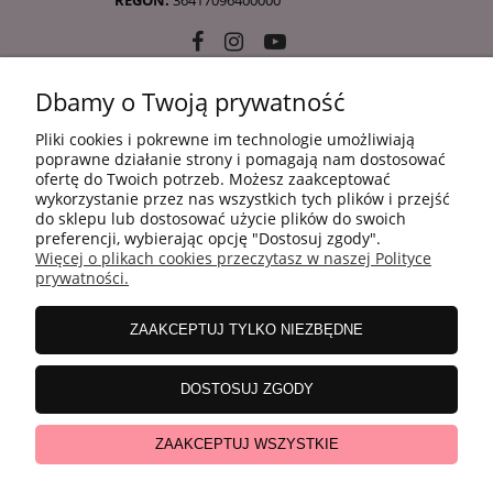
REGON:
36417096400000
Dbamy o Twoją prywatność
10 KROKÓW KOREAŃSKIEJ PIELĘGANCJI
Pliki cookies i pokrewne im technologie umożliwiają
poprawne działanie strony i pomagają nam dostosować
ofertę do Twoich potrzeb. Możesz zaakceptować
INFORMACJE
wykorzystanie przez nas wszystkich tych plików i przejść
do sklepu lub dostosować użycie plików do swoich
preferencji, wybierając opcję "Dostosuj zgody".
Więcej o plikach cookies przeczytasz w naszej Polityce
ZAKUPY
prywatności.
ZAAKCEPTUJ TYLKO NIEZBĘDNE
MOJE KONTO
DOSTOSUJ ZGODY
WSPÓŁPRACA
ZAAKCEPTUJ WSZYSTKIE