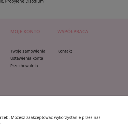
ide, Propylene Disodium
MOJE KONTO
WSPÓŁPRACA
Twoje zamówienia
Kontakt
Ustawienia konta
e
Przechowalnia
otrzeb. Możesz zaakceptować wykorzystanie przez nas
.