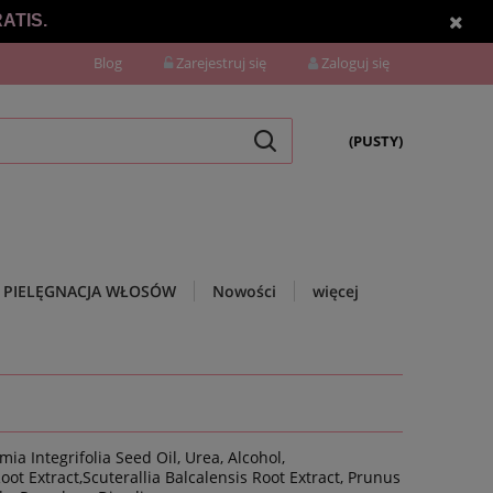
ATIS.
Blog
Zarejestruj się
Zaloguj się
(PUSTY)
PIELĘGNACJA WŁOSÓW
Nowości
więcej
a Integrifolia Seed Oil, Urea, Alcohol,
t Extract,Scuterallia Balcalensis Root Extract, Prunus