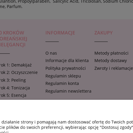
 Allantion, Propoylparaben, Sallcylic Acid, Tricolosan, Sodium Chlor
ne, Parfum.
0 KROKÓW
INFORMACJE
ZAKUPY
OREAŃSKIEJ
IELĘGANCJI
O nas
Metody płatności
Informacje dla klienta
Metody dostawy
rok 1: Demakijaż
Polityka prywatności
Zwroty i reklamacj
rok 2: Oczyszczenie
Regulamin sklepu
rok 3: Peeling
Regulamin konta
rok 4: Tonizacja
Regulamin newslettera
rok 5: Esencja
rok 6: Ampułka,
oncentrat, serum
rok 7: Maseczka w
e działanie strony i pomagają nam dostosować ofertę do Twoich p
łachcie
cie plików do swoich preferencji, wybierając opcję "Dostosuj zgody"
rok 8: Krem pod oczy
ości.