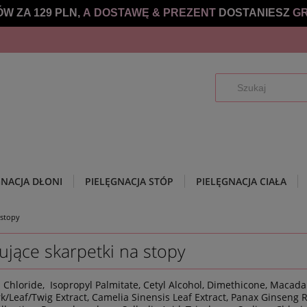
W ZA 129 PLN,
A DOSTAWĘ &
PREZENT
DOSTANIESZ
GR
GNACJA DŁONI
PIELĘGNACJA STÓP
PIELĘGNACJA CIAŁA
 stopy
ące skarpetki na stopy
Chloride, Isopropyl Palmitate, Cetyl Alcohol, Dimethicone, Macadami
eaf/Twig Extract, Camelia Sinensis Leaf Extract, Panax Ginseng Roo