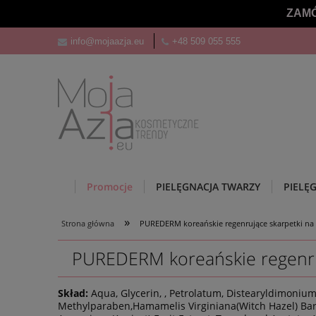
ZAMÓ
info@mojaazja.eu
+48 509 055 555
Promocje
PIELĘGNACJA TWARZY
PIELĘ
»
Strona główna
PUREDERM koreańskie regenrujące skarpetki na
PUREDERM koreańskie regenruj
Skład:
Aqua, Glycerin, , Petrolatum, Distearyldimonium 
Methylparaben,Hamamelis Virginiana(Witch Hazel) Bark/L