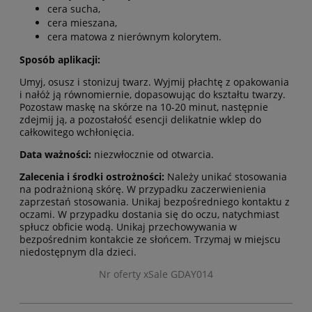
cera sucha,
cera mieszana,
cera matowa z nierównym kolorytem.
Sposób aplikacji:
Umyj, osusz i stonizuj twarz. Wyjmij płachtę z opakowania
i nałóż ją równomiernie, dopasowując do kształtu twarzy.
Pozostaw maskę na skórze na 10-20 minut, następnie
zdejmij ją, a pozostałość esencji delikatnie wklep do
całkowitego wchłonięcia.
Data ważności:
niezwłocznie od otwarcia.
Zalecenia i środki ostrożności:
Należy unikać stosowania
na podrażnioną skórę. W przypadku zaczerwienienia
zaprzestań stosowania. Unikaj bezpośredniego kontaktu z
oczami. W przypadku dostania się do oczu, natychmiast
spłucz obficie wodą. Unikaj przechowywania w
bezpośrednim kontakcie ze słońcem. Trzymaj w miejscu
niedostępnym dla dzieci.
Nr oferty xSale GDAY014