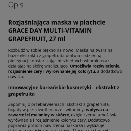
Opis
Rozjaśniająca maska w płachcie
GRACE DAY MULTI-VITAMIN
GRAPEFRUIT, 27 ml
Rozbudź w sobie piękno na nowo! Maska na twarz na
bazie ekstraktu z grapefruita ułatwia codzienną
pielęgnację dostarczając niezbędnych witamin oraz
działając na skórę witalizująco.
Umożliwia rozświetlenie,
rozjaśnienie cery i wyrównanie jej kolorytu
, a dodatkowo
nawilża.
Innowacyjne koreańskie kosmetyki – ekstrakt z
grapefruita
Zapomnij o przebarwieniach! Ekstrakt z grapefruita,
bogaty w przeciwutleniacze i witaminy
,
wpływa na
zawartości melaniny w skórze
, dzięki czemu umożliwia
wyrównanie i rozjaśnienie kolorytu cery. Dodatkowo
poprawia poziom nawilżenia naskórka i wykazuje
działanie przeciwzmarszczkowe. Maseczka stanowi