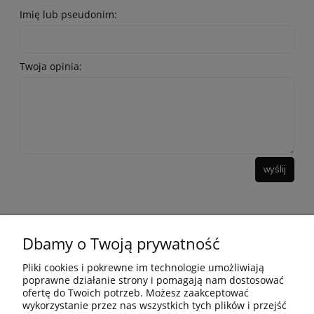
Imię lub pseudonim:
Twoja opinia:
wyślij
Dbamy o Twoją prywatność
10 KROKÓW KOREAŃSKIEJ PIELĘGANCJI
Pliki cookies i pokrewne im technologie umożliwiają
poprawne działanie strony i pomagają nam dostosować
ofertę do Twoich potrzeb. Możesz zaakceptować
INFORMACJE
wykorzystanie przez nas wszystkich tych plików i przejść