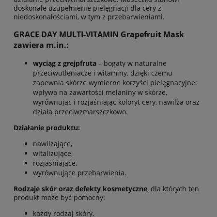
doskonałe uzupełnienie pielęgnacji dla cery z
niedoskonałościami, w tym z przebarwieniami.
GRACE DAY MULTI-VITAMIN Grapefruit Mask
zawiera m.in.:
w
yciąg z grejpfruta
– bogaty w naturalne
przeciwutleniacze i witaminy, dzięki czemu
zapewnia skórze wymierne korzyści pielęgnacyjne:
wpływa na zawartości melaniny w skórze,
wyrównując i rozjaśniając koloryt cery, nawilża oraz
działa przeciwzmarszczkowo.
Działanie produktu:
nawilżające,
witalizujące,
rozjaśniające,
wyrównujące przebarwienia.
Rodzaje skór oraz defekty kosmetyczne
, dla których ten
produkt może być pomocny:
każdy rodzaj skóry,