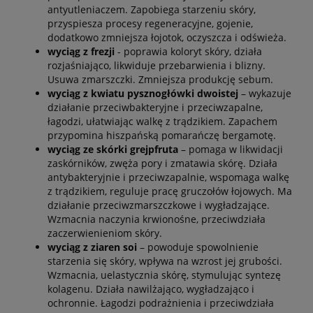
antyutleniaczem. Zapobiega starzeniu skóry,
przyspiesza procesy regeneracyjne, gojenie,
dodatkowo zmniejsza łojotok, oczyszcza i odświeża.
wyciąg z frezji
- poprawia koloryt skóry, działa
rozjaśniająco, likwiduje przebarwienia i blizny.
Usuwa zmarszczki. Zmniejsza produkcję sebum.
wyciąg z kwiatu pysznogłówki dwoistej
– wykazuje
działanie przeciwbakteryjne i przeciwzapalne,
łagodzi, ułatwiając walkę z trądzikiem. Zapachem
przypomina hiszpańską pomarańczę bergamotę.
wyciąg ze skórki grejpfruta
– pomaga w likwidacji
zaskórników, zwęża pory i zmatawia skórę. Działa
antybakteryjnie i przeciwzapalnie, wspomaga walkę
z trądzikiem, reguluje pracę gruczołów łojowych. Ma
działanie przeciwzmarszczkowe i wygładzające.
Wzmacnia naczynia krwionośne, przeciwdziała
zaczerwienieniom skóry.
wyciąg z ziaren soi
– powoduje spowolnienie
starzenia się skóry, wpływa na wzrost jej grubości.
Wzmacnia, uelastycznia skórę, stymulując syntezę
kolagenu. Działa nawilżająco, wygładzająco i
ochronnie. Łagodzi podrażnienia i przeciwdziała