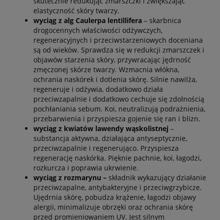
skutecznie redukując zmarszczki i zwiększając
elastyczność skóry twarzy.
wyciąg z alg Caulerpa lentillifera
– skarbnica
drogocennych właściwości odżywczych,
regeneracyjnych i przeciwstarzeniowych doceniana
są od wieków. Sprawdza się w redukcji zmarszczek i
objawów starzenia skóry, przywracając jędrność
zmęczonej skórze twarzy. Wzmacnia włókna,
ochrania naskórek i dotlenia skórę. Silnie nawilża,
regeneruje i odżywia, dodatkowo działa
przeciwzapalnie i dodatkowo cechuje się zdolnością
pochłaniania sebum. Koi, neutralizują podrażnienia,
przebarwienia i przyspiesza gojenie się ran i blizn.
wyciąg z kwiatów lawendy wąskolistnej
–
substancja aktywna, działająca antyseptycznie,
przeciwzapalnie i regenerująco. Przyspiesza
regenerację naskórka. Pięknie pachnie, koi, łagodzi,
rozkurcza i poprawia ukrwienie.
wyciąg z rozmarynu –
składnik wykazujący działanie
przeciwzapalne, antybakteryjne i przeciwgrzybicze.
Ujędrnia skórę, pobudza krążenie, łagodzi objawy
alergii, minimalizuje obrzęki oraz ochrania skórę
przed promieniowaniem UV. Jest silnym