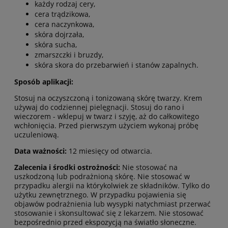
każdy rodzaj cery,
cera trądzikowa,
cera naczynkowa,
skóra dojrzała,
skóra sucha,
zmarszczki i bruzdy,
skóra skora do przebarwień i stanów zapalnych.
Sposób aplikacji:
Stosuj na oczyszczoną i tonizowaną skórę twarzy. Krem
używaj do codziennej pielęgnacji. Stosuj do rano i
wieczorem - wklepuj w twarz i szyję, aż do całkowitego
wchłonięcia. Przed pierwszym użyciem wykonaj próbę
uczuleniową.
Data ważności:
12 miesięcy od otwarcia.
Zalecenia i środki ostrożności:
Nie stosować na
uszkodzoną lub podrażnioną skórę. Nie stosować w
przypadku alergii na którykolwiek ze składników. Tylko do
użytku zewnętrznego. W przypadku pojawienia się
objawów podrażnienia lub wysypki natychmiast przerwać
stosowanie i skonsultować się z lekarzem. Nie stosować
bezpośrednio przed ekspozycją na światło słoneczne.