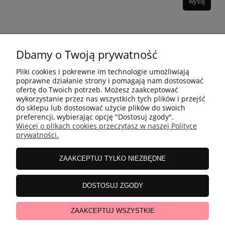
wyślij
Dbamy o Twoją prywatność
10 KROKÓW KOREAŃSKIEJ PIELĘGANCJI
Pliki cookies i pokrewne im technologie umożliwiają
poprawne działanie strony i pomagają nam dostosować
ofertę do Twoich potrzeb. Możesz zaakceptować
INFORMACJE
wykorzystanie przez nas wszystkich tych plików i przejść
do sklepu lub dostosować użycie plików do swoich
preferencji, wybierając opcję "Dostosuj zgody".
Więcej o plikach cookies przeczytasz w naszej Polityce
ZAKUPY
prywatności.
ZAAKCEPTUJ TYLKO NIEZBĘDNE
MOJE KONTO
DOSTOSUJ ZGODY
WSPÓŁPRACA
ZAAKCEPTUJ WSZYSTKIE