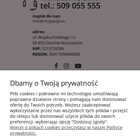
tel.: 509 055 555
napisz do nas:
info@mojaazja.eu
adres:
ul. Wojska Polskiego 12,
05-850 Ożarów Mazowiecki
NIP:
5213729288
REGON:
36417096400000
Dbamy o Twoją prywatność
10 KROKÓW KOREAŃSKIEJ PIELĘGANCJI
Pliki cookies i pokrewne im technologie umożliwiają
poprawne działanie strony i pomagają nam dostosować
ofertę do Twoich potrzeb. Możesz zaakceptować
INFORMACJE
wykorzystanie przez nas wszystkich tych plików i przejść
do sklepu lub dostosować użycie plików do swoich
preferencji, wybierając opcję "Dostosuj zgody".
Więcej o plikach cookies przeczytasz w naszej Polityce
ZAKUPY
prywatności.