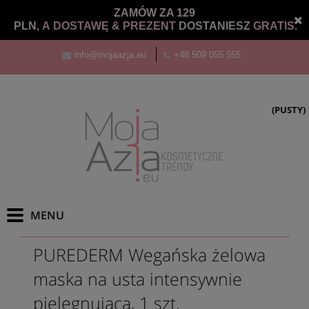
ZAMÓW ZA 129
PLN,
A DOSTAWĘ &
PREZENT
DOSTANIESZ
GRATIS.
info@mojaazja.eu
+48 509 055 555
(PUSTY)
PUREDERM Wegańska żelowa
maska na usta intensywnie
pielęgnująca, 1 szt.