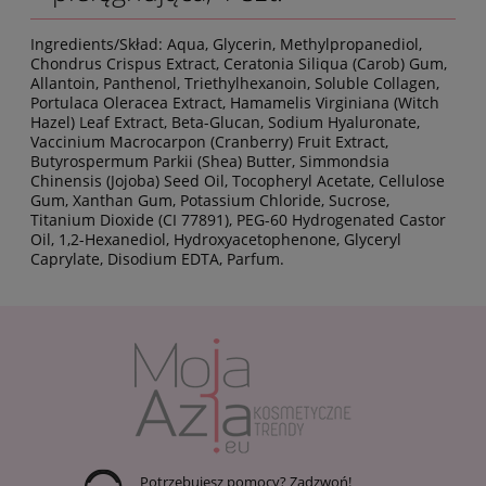
Ingredients/Skład: Aqua, Glycerin, Methylpropanediol,
Chondrus Crispus Extract, Ceratonia Siliqua (Carob) Gum,
Allantoin, Panthenol, Triethylhexanoin, Soluble Collagen,
Portulaca Oleracea Extract, Hamamelis Virginiana (Witch
Hazel) Leaf Extract, Beta-Glucan, Sodium Hyaluronate,
Vaccinium Macrocarpon (Cranberry) Fruit Extract,
Butyrospermum Parkii (Shea) Butter, Simmondsia
Chinensis (Jojoba) Seed Oil, Tocopheryl Acetate, Cellulose
Gum, Xanthan Gum, Potassium Chloride, Sucrose,
Titanium Dioxide (CI 77891), PEG-60 Hydrogenated Castor
Oil, 1,2-Hexanediol, Hydroxyacetophenone, Glyceryl
Caprylate, Disodium EDTA, Parfum.
Potrzebujesz pomocy? Zadzwoń!