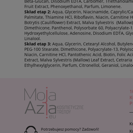
Beta-Glucan, Disodium EDTA, Carbomer, Triethanolamine
Fruit Extract, Phenoxyethanol, Parfum, Limonene.
Skład etap 2:
Aqua, Glycerin, Niacinamide, Caprylic/Cap
Palmitate, Thiamine HCl, Riboflavin, Niacin, Carnitine H
Botrytis (Cauliflower) Extract, Malva Sylvestris (Mallo
Dimethicone, Panthenol, Polysorbate 60, Polyacrylate-1
Hydroxyethylcellulose, Adenosine, Disodium EDTA, Glyce
Linalool.
Skład etap 3:
Aqua, Glycerin, Cetearyl Alcohol, Butylen
PEG-100 Stearate, Dimethicone, Polyacrylate-13, Polyis
Niacin, Carnitine HCl, Pantothenic Acid, Biotin, Folic 
Extract, Malva Sylvestris (Mallow) Leaf Extract, Cetra
Ethylhexylglycerin, Parfum, Citronellol, Geraniol, Linalo
1
K
P
K
Potrzebujesz pomocy? Zadzwoń!
K