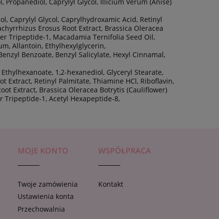
Propanediol, Caprylyl Glycol, Illicium Verum (Anise)
l, Caprylyl Glycol, Caprylhydroxamic Acid, Retinyl
 Pachyrrhizus Erosus Root Extract, Brassica Oleracea
pper Tripeptide-1, Macadamia Ternifolia Seed Oil,
m, Allantoin, Ethylhexylglycerin,
Benzyl Benzoate, Benzyl Salicylate, Hexyl Cinnamal,
l Ethylhexanoate, 1,2-hexanediol, Glyceryl Stearate,
 Extract, Retinyl Palmitate, Thiamine HCl, Riboflavin,
oot Extract, Brassica Oleracea Botrytis (Cauliflower)
r Tripeptide-1, Acetyl Hexapeptide-8,
MOJE KONTO
WSPÓŁPRACA
Twoje zamówienia
Kontakt
Ustawienia konta
e
Przechowalnia