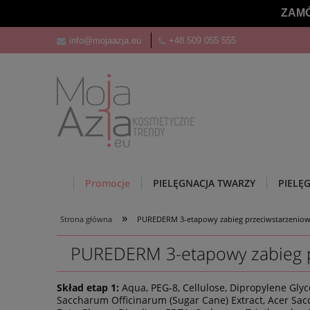
ZAMÓ
info@mojaazja.eu
+48 509 055 555
Promocje
PIELĘGNACJA TWARZY
PIELĘ
»
Strona główna
PUREDERM 3-etapowy zabieg przeciwstarzeniowy
PUREDERM 3-etapowy zabieg pr
Skład etap 1:
Aqua, PEG-8, Cellulose, Dipropylene Glyco
Saccharum Officinarum (Sugar Cane) Extract, Acer Sacch