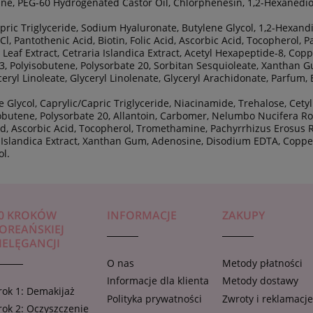
, PEG-60 Hydrogenated Castor Oil, Chlorphenesin, 1,2-Hexanediol, 
ric Triglyceride, Sodium Hyaluronate, Butylene Glycol, 1,2-Hexandio
Cl, Pantothenic Acid, Biotin, Folic Acid, Ascorbic Acid, Tocopherol,
w) Leaf Extract, Cetraria Islandica Extract, Acetyl Hexapeptide-8, Co
3, Polyisobutene, Polysorbate 20, Sorbitan Sesquioleate, Xanthan Gu
ryl Linoleate, Glyceryl Linolenate, Glyceryl Arachidonate, Parfum, 
e Glycol, Caprylic/Capric Triglyceride, Niacinamide, Trehalose, Cety
obutene, Polysorbate 20, Allantoin, Carbomer, Nelumbo Nucifera Root
Acid, Ascorbic Acid, Tocopherol, Tromethamine, Pachyrrhizus Erosus R
ria Islandica Extract, Xanthan Gum, Adenosine, Disodium EDTA, Coppe
ol.
0 KROKÓW
INFORMACJE
ZAKUPY
OREAŃSKIEJ
IELĘGANCJI
O nas
Metody płatności
Informacje dla klienta
Metody dostawy
rok 1: Demakijaż
Polityka prywatności
Zwroty i reklamacj
rok 2: Oczyszczenie