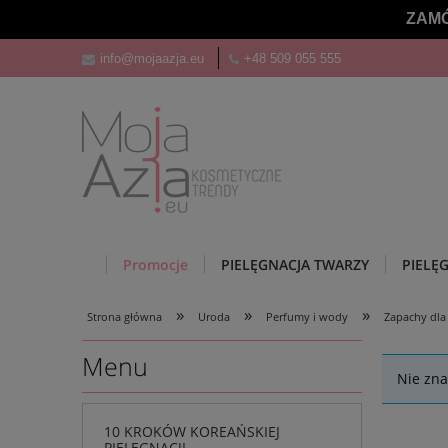
ZAMÓ
info@mojaazja.eu
+48 509 055 555
Promocje
PIELĘGNACJA TWARZY
PIELĘ
»
»
»
Strona główna
Uroda
Perfumy i wody
Zapachy dla
Menu
Nie zna
10 KROKÓW KOREAŃSKIEJ
PIELĘGNACJI