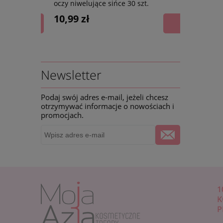
oczy niwelujące sińce 30 szt.
hialurono
HIALURONO
10,99 zł
4,99 zł
Newsletter
Podaj swój adres e-mail, jeżeli chcesz
otrzymywać informacje o nowościach i
promocjach.
1
K
P