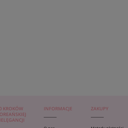
wym CONNY KWAS
ujędrniająca maseczka do twarzy
WY, 23 ml
KOLAGEN
5,99 zł
0 KROKÓW
INFORMACJE
ZAKUPY
OREAŃSKIEJ
IELĘGANCJI