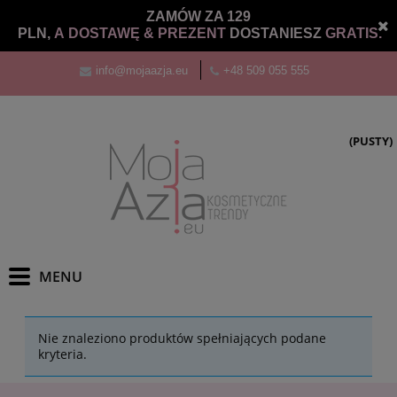
ZAMÓW ZA 129
PLN,
A DOSTAWĘ &
PREZENT
DOSTANIESZ
GRATIS.
info@mojaazja.eu
+48 509 055 555
(PUSTY)
Nie znaleziono produktów spełniających podane
kryteria.