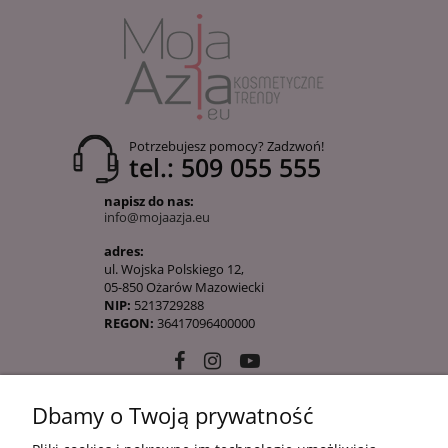
Potrzebujesz pomocy? Zadzwoń!
tel.: 509 055 555
napisz do nas:
info@mojaazja.eu
adres:
ul. Wojska Polskiego 12,
05-850 Ożarów Mazowiecki
NIP:
5213729288
REGON:
36417096400000
Dbamy o Twoją prywatność
10 KROKÓW KOREAŃSKIEJ PIELĘGANCJI